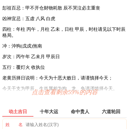
彭祖百忌：甲不开仓财物耗散 辰不哭泣必主重丧
凶神宜忌：五虚 八风 白虎
四柱：年柱 丙午，月柱 乙未，日柱 甲辰，时柱请见以下时辰
格局。
冲：沖狗(戊戍)煞南
岁次：丙午年 乙未月 甲辰日
五行：覆灯火 收执位
老黄历择日说明：今天为十恶大败日，请谨慎择今天；
今天干支为甲辰，生肖属相为狗、龙、兔请谨慎择今天。
点击查看剩余59%的内容
2026年7月29日时辰吉凶
0时-1时 甲子时：沖马 煞南 时沖甲午 地兵 青龙 帝旺 贪狼
动土吉日
十年大运
命中贵人
六道轮回
宜：祈福 订婚 嫁娶 安床 移徙 入宅 安葬 求嗣 赴任 出行 求财
姓 名