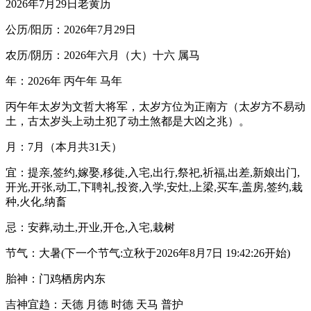
2026年7月29日老黄历
公历/阳历：2026年7月29日
农历/阴历：2026年六月（大）十六 属马
年：2026年 丙午年 马年
丙午年太岁为文哲大将军，太岁方位为正南方（太岁方不易动
土，古太岁头上动土犯了动土煞都是大凶之兆）。
月：7月（本月共31天）
宜：提亲,签约,嫁娶,移徙,入宅,出行,祭祀,祈福,出差,新娘出门,
开光,开张,动工,下聘礼,投资,入学,安灶,上梁,买车,盖房,签约,栽
种,火化,纳畜
忌：安葬,动土,开业,开仓,入宅,栽树
节气：大暑(下一个节气:立秋于2026年8月7日 19:42:26开始)
胎神：门鸡栖房内东
吉神宜趋：天德 月德 时德 天马 普护