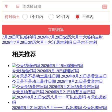
忌：修造 动土
生 日
1时-3时 乙丑时： 沖羊 煞东 时沖乙未 狗食 明堂 进贵
何时动土
1个月内
3个月内
半年内
宜：修造 盖屋 移徙 作灶 安床 入宅 开业 求嗣 订婚 嫁娶
一年内
忌：祭祀 祈福 斋醮 酬神
7月29日可以签约吗 2026年7月29日农历六月十六签约吉时
3时-5时 丙寅时： 沖猴 煞北 时沖丙申 路空 大退 六壬
2026年7月29日农历六月十六迁居吉利吗 日子吉不吉利
宜：
相关推荐
忌：祭祀 祈福 斋醮 开光 赴任 出行
5时-7时 丁卯时： 沖鸡 煞西 时沖丁酉 朱雀 路空 贵人 贪狼
今天结婚好吗 2026年9月19日嫁娶好吗
宜：酬神 求财 见贵 订婚 嫁娶 修造 安葬 青龙
今天是不是动土最佳日期 2026年9月21日是黄道吉日
忌：朱雀须用 凤凰符制 否则 诸事不宜 祭祀 祈福 斋醮 开光 赴
任 出行
今天是纳畜吉日吗 2026年9月21日纳畜是吉日吗
7时-9时 戊辰时： 沖狗 煞南 时沖戊戍 旬空 金匮 福星 右弼
2026年9月21日农历八月十一可以出差吗 今天出差好吗
宜：祈福 订婚 嫁娶 开业 安葬 祭祀 见贵