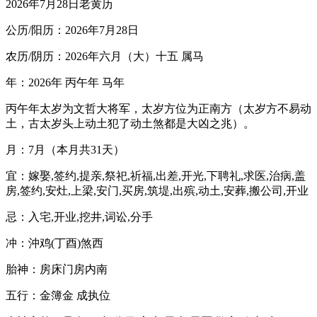
2026年7月28日老黄历
公历/阳历：2026年7月28日
农历/阴历：2026年六月（大）十五 属马
年：2026年 丙午年 马年
丙午年太岁为文哲大将军，太岁方位为正南方（太岁方不易动
土，古太岁头上动土犯了动土煞都是大凶之兆）。
月：7月（本月共31天）
宜：嫁娶,签约,提亲,祭祀,祈福,出差,开光,下聘礼,求医,治病,盖
房,签约,安灶,上梁,安门,买房,筑堤,出殡,动土,安葬,搬公司,开业
忌：入宅,开业,挖井,词讼,分手
冲：沖鸡(丁酉)煞西
胎神：房床门房内南
五行：金簿金 成执位