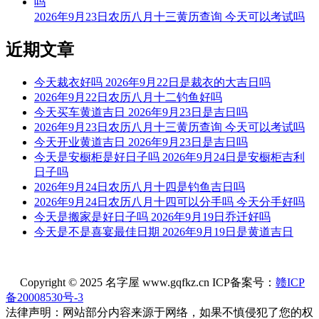
2026年9月23日农历八月十三黄历查询 今天可以考试吗
9时-11时 丁巳时： 沖猪 煞东 时沖丁亥 路空 三合 福星 玉堂
宜：求嗣 订婚 嫁娶 求财 开业 交易 安床 修造 盖屋 移徙
近期文章
忌：祭祀 祈福 斋醮 开光 赴任 出行
今天裁衣好吗 2026年9月22日是裁衣的大吉日吗
11时-13时 戊午时： 沖鼠 煞北 时沖戊子 罗纹 大进 贪狼
2026年9月22日农历八月十二钓鱼好吗
今天买车黄道吉日 2026年9月23日是吉日吗
宜：祈福 求嗣 出行 求财 嫁娶 安葬 赴任
2026年9月23日农历八月十三黄历查询 今天可以考试吗
今天开业黄道吉日 2026年9月23日是吉日吗
忌：
今天是安橱柜是好日子吗 2026年9月24日是安橱柜吉利
日子吗
13时-15时 己未时： 沖牛 煞西 时沖己丑 日破
2026年9月24日农历八月十四是钓鱼吉日吗
宜：
2026年9月24日农历八月十四可以分手吗 今天分手好吗
今天是搬家是好日子吗 2026年9月19日乔迁好吗
忌：日时相沖 诸事不宜
今天是不是喜宴最佳日期 2026年9月19日是黄道吉日
15时-17时 庚申时： 沖虎 煞南 时沖庚寅 天兵 喜神 司命 左辅
宜：祈福 求嗣 订婚 嫁娶 出行 求财 开业 交易 安床 作灶 祭祀
Copyright © 2025 名字屋 www.gqfkz.cn ICP备案号：
赣ICP
赴任 见贵
备20008530号-3
法律声明：网站部分内容来源于网络，如果不慎侵犯了您的权