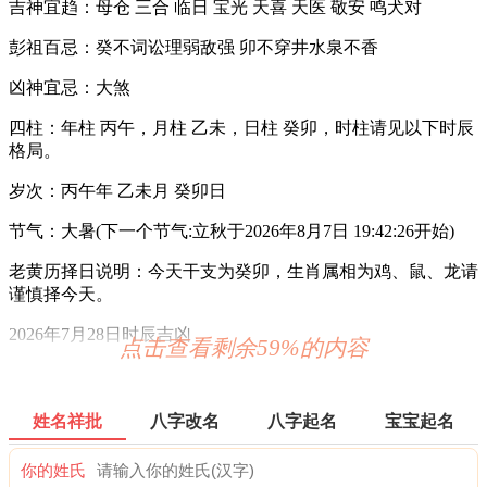
吉神宜趋：母仓 三合 临日 宝光 天喜 天医 敬安 鸣犬对
彭祖百忌：癸不词讼理弱敌强 卯不穿井水泉不香
凶神宜忌：大煞
四柱：年柱 丙午，月柱 乙未，日柱 癸卯，时柱请见以下时辰
格局。
岁次：丙午年 乙未月 癸卯日
节气：大暑(下一个节气:立秋于2026年8月7日 19:42:26开始)
老黄历择日说明：今天干支为癸卯，生肖属相为鸡、鼠、龙请
谨慎择今天。
2026年7月28日时辰吉凶
点击查看剩余59%的内容
0时-1时 壬子时：沖马 煞南 时沖壬午 六戊 六合 长生 进贵
宜：订婚 嫁娶 出行 求财 开业 交易 安床
姓名祥批
八字改名
八字起名
宝宝起名
忌：祈福 求嗣
你的姓氏