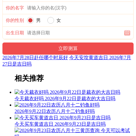
1时-3时 癸丑时： 沖羊 煞东 时沖癸未 日建 朱雀 太阴
你的名字
宜：修造 安葬
你的性别
男
女
忌：造船 乘船 朱雀须用 凤凰符制 否则 诸事不宜
出生日期
3时-5时 甲寅时： 沖猴 煞北 时沖甲申 地兵 罗纹 金匮
宜：祈福 求嗣 出行 求财 嫁娶 安葬
2026年7月28日赴任哪个时辰好
今天安坟黄道吉日 2026年7月
忌：修造 动土
27日是吉日吗
5时-7时 乙卯时： 沖鸡 煞西 时沖乙酉 天贼 比肩 天德 宝光
相关推荐
宜：修造 作灶
忌：祭祀 祈福 斋醮 酬神
今天裁衣好吗 2026年9月22日是裁衣的大吉日吗
7时-9时 丙辰时： 沖狗 煞南 时沖丙戍 白虎 路空 唐符 太阳
2026年9月22日农历八月十二钓鱼好吗
宜：见贵 求财 嫁娶 进人口 移徙 安葬 入宅 修造
今天买车黄道吉日 2026年9月23日是吉日吗
忌：白虎须用 麒麟符制 否则 诸事不宜 祭祀 祈福 斋醮 开光 赴
任 出行