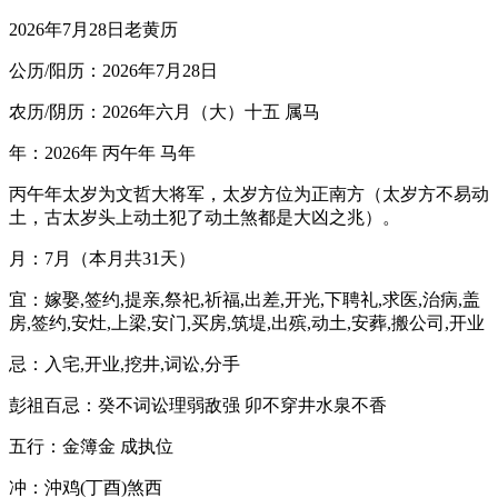
2026年7月28日老黄历
公历/阳历：2026年7月28日
农历/阴历：2026年六月（大）十五 属马
年：2026年 丙午年 马年
丙午年太岁为文哲大将军，太岁方位为正南方（太岁方不易动
土，古太岁头上动土犯了动土煞都是大凶之兆）。
月：7月（本月共31天）
宜：嫁娶,签约,提亲,祭祀,祈福,出差,开光,下聘礼,求医,治病,盖
房,签约,安灶,上梁,安门,买房,筑堤,出殡,动土,安葬,搬公司,开业
忌：入宅,开业,挖井,词讼,分手
彭祖百忌：癸不词讼理弱敌强 卯不穿井水泉不香
五行：金簿金 成执位
冲：沖鸡(丁酉)煞西