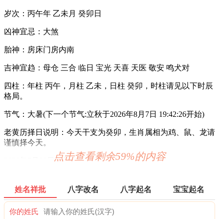
岁次：丙午年 乙未月 癸卯日
凶神宜忌：大煞
胎神：房床门房内南
吉神宜趋：母仓 三合 临日 宝光 天喜 天医 敬安 鸣犬对
四柱：年柱 丙午，月柱 乙未，日柱 癸卯，时柱请见以下时辰
格局。
节气：大暑(下一个节气:立秋于2026年8月7日 19:42:26开始)
老黄历择日说明：今天干支为癸卯，生肖属相为鸡、鼠、龙请
谨慎择今天。
点击查看剩余59%的内容
2026年7月28日时辰吉凶
0时-1时 壬子时：沖马 煞南 时沖壬午 六戊 六合 长生 进贵
姓名祥批
八字改名
八字起名
宝宝起名
宜：订婚 嫁娶 出行 求财 开业 交易 安床
你的姓氏
忌：祈福 求嗣