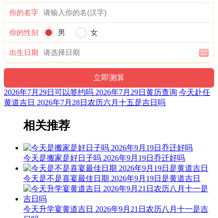
你的名字
1时-3时 癸丑时： 沖羊 煞东 时沖癸未 日建 朱雀 太阴
宜：修造 安葬
你的性别
男
女
忌：造船 乘船 朱雀须用 凤凰符制 否则 诸事不宜
出生日期
3时-5时 甲寅时： 沖猴 煞北 时沖甲申 地兵 罗纹 金匮
宜：祈福 求嗣 出行 求财 嫁娶 安葬
2026年7月29日可以签约吗 2026年7月29日黄历查询
今天赴任
黄道吉日 2026年7月28日农历六月十五是吉日吗
忌：修造 动土
5时-7时 乙卯时： 沖鸡 煞西 时沖乙酉 天贼 比肩 天德 宝光
相关推荐
宜：修造 作灶
今天是搬家是好日子吗 2026年9月19日乔迁好吗
忌：祭祀 祈福 斋醮 酬神
7时-9时 丙辰时： 沖狗 煞南 时沖丙戍 白虎 路空 唐符 太阳
今天是不是喜宴最佳日期 2026年9月19日是黄道吉日
宜：见贵 求财 嫁娶 进人口 移徙 安葬 入宅 修造
今天升学宴黄道吉日 2026年9月21日农历八月十一是吉
忌：白虎须用 麒麟符制 否则 诸事不宜 祭祀 祈福 斋醮 开光 赴