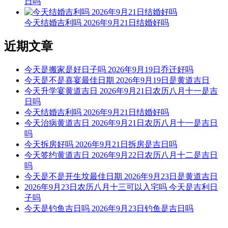
日吗
任 出行
今天结婚吉利吗 2026年9月21日结婚好吗
9时-11时 丁巳时： 沖猪 煞东 时沖丁亥 路空 三合 福星 玉堂
宜：求嗣 订婚 嫁娶 求财 开业 交易 安床 修造 盖屋 移徙
近期文章
忌：祭祀 祈福 斋醮 开光 赴任 出行
今天是搬家是好日子吗 2026年9月19日乔迁好吗
11时-13时 戊午时： 沖鼠 煞北 时沖戊子 罗纹 大进 贪狼
今天是不是喜宴最佳日期 2026年9月19日是黄道吉日
今天升学宴黄道吉日 2026年9月21日农历八月十一是吉
宜：祈福 求嗣 出行 求财 嫁娶 安葬 赴任
日吗
今天结婚吉利吗 2026年9月21日结婚好吗
忌：
今天治病黄道吉日 2026年9月21日农历八月十一是吉日
吗
13时-15时 己未时： 沖牛 煞西 时沖己丑 日破
今天拆房好吗 2026年9月21日拆房是吉日吗
宜：
今天签约黄道吉日 2026年9月22日农历八月十二是吉日
吗
忌：日时相沖 诸事不宜
今天是不是开生坟最佳日期 2026年9月23日是黄道吉日
2026年9月23日农历八月十三可以入宅吗 今天是吉利日
15时-17时 庚申时： 沖虎 煞南 时沖庚寅 天兵 喜神 司命 左辅
子吗
今天是钓鱼吉日吗 2026年9月23日钓鱼是吉日吗
宜：祈福 求嗣 订婚 嫁娶 出行 求财 开业 交易 安床 作灶 祭祀
赴任 见贵