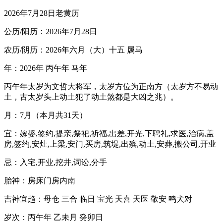
2026年7月28日老黄历
公历/阳历：2026年7月28日
农历/阴历：2026年六月（大）十五 属马
年：2026年 丙午年 马年
丙午年太岁为文哲大将军，太岁方位为正南方（太岁方不易动
土，古太岁头上动土犯了动土煞都是大凶之兆）。
月：7月（本月共31天）
宜：嫁娶,签约,提亲,祭祀,祈福,出差,开光,下聘礼,求医,治病,盖
房,签约,安灶,上梁,安门,买房,筑堤,出殡,动土,安葬,搬公司,开业
忌：入宅,开业,挖井,词讼,分手
胎神：房床门房内南
吉神宜趋：母仓 三合 临日 宝光 天喜 天医 敬安 鸣犬对
岁次：丙午年 乙未月 癸卯日