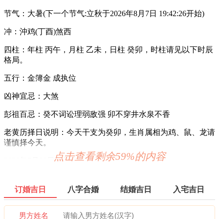
节气：大暑(下一个节气:立秋于2026年8月7日 19:42:26开始)
冲：沖鸡(丁酉)煞西
四柱：年柱 丙午，月柱 乙未，日柱 癸卯，时柱请见以下时辰
格局。
五行：金簿金 成执位
凶神宜忌：大煞
彭祖百忌：癸不词讼理弱敌强 卯不穿井水泉不香
老黄历择日说明：今天干支为癸卯，生肖属相为鸡、鼠、龙请
谨慎择今天。
点击查看剩余59%的内容
2026年7月28日时辰吉凶
0时-1时 壬子时：沖马 煞南 时沖壬午 六戊 六合 长生 进贵
订婚吉日
八字合婚
结婚吉日
入宅吉日
宜：订婚 嫁娶 出行 求财 开业 交易 安床
忌：祈福 求嗣
男方姓名