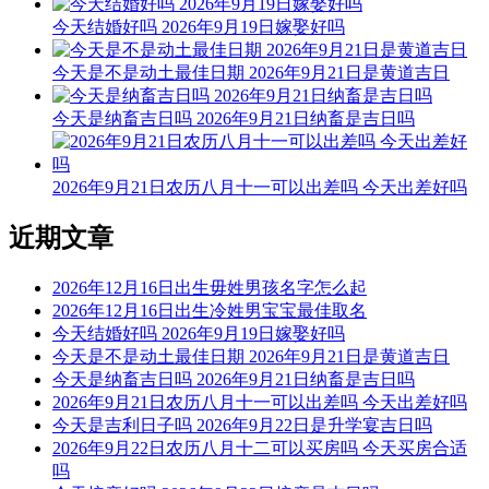
任 出行
今天结婚好吗 2026年9月19日嫁娶好吗
9时-11时 丁巳时： 沖猪 煞东 时沖丁亥 路空 三合 福星 玉堂
今天是不是动土最佳日期 2026年9月21日是黄道吉日
宜：求嗣 订婚 嫁娶 求财 开业 交易 安床 修造 盖屋 移徙
今天是纳畜吉日吗 2026年9月21日纳畜是吉日吗
忌：祭祀 祈福 斋醮 开光 赴任 出行
11时-13时 戊午时： 沖鼠 煞北 时沖戊子 罗纹 大进 贪狼
2026年9月21日农历八月十一可以出差吗 今天出差好吗
宜：祈福 求嗣 出行 求财 嫁娶 安葬 赴任
近期文章
忌：
2026年12月16日出生毋姓男孩名字怎么起
13时-15时 己未时： 沖牛 煞西 时沖己丑 日破
2026年12月16日出生冷姓男宝宝最佳取名
宜：
今天结婚好吗 2026年9月19日嫁娶好吗
今天是不是动土最佳日期 2026年9月21日是黄道吉日
忌：日时相沖 诸事不宜
今天是纳畜吉日吗 2026年9月21日纳畜是吉日吗
2026年9月21日农历八月十一可以出差吗 今天出差好吗
15时-17时 庚申时： 沖虎 煞南 时沖庚寅 天兵 喜神 司命 左辅
今天是吉利日子吗 2026年9月22日是升学宴吉日吗
2026年9月22日农历八月十二可以买房吗 今天买房合适
宜：祈福 求嗣 订婚 嫁娶 出行 求财 开业 交易 安床 作灶 祭祀
吗
赴任 见贵