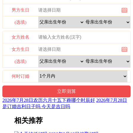
1时-3时 癸丑时： 沖羊 煞东 时沖癸未 日建 朱雀 太阴
男方生日
宜：修造 安葬
(选填)
忌：造船 乘船 朱雀须用 凤凰符制 否则 诸事不宜
女方姓名
3时-5时 甲寅时： 沖猴 煞北 时沖甲申 地兵 罗纹 金匮
女方生日
宜：祈福 求嗣 出行 求财 嫁娶 安葬
(选填)
忌：修造 动土
5时-7时 乙卯时： 沖鸡 煞西 时沖乙酉 天贼 比肩 天德 宝光
何时订婚
宜：修造 作灶
忌：祭祀 祈福 斋醮 酬神
2026年7月28日农历六月十五下葬哪个时辰好
2026年7月28日
是订婚吉利日子吗 今天是吉日吗
7时-9时 丙辰时： 沖狗 煞南 时沖丙戍 白虎 路空 唐符 太阳
宜：见贵 求财 嫁娶 进人口 移徙 安葬 入宅 修造
相关推荐
忌：白虎须用 麒麟符制 否则 诸事不宜 祭祀 祈福 斋醮 开光 赴