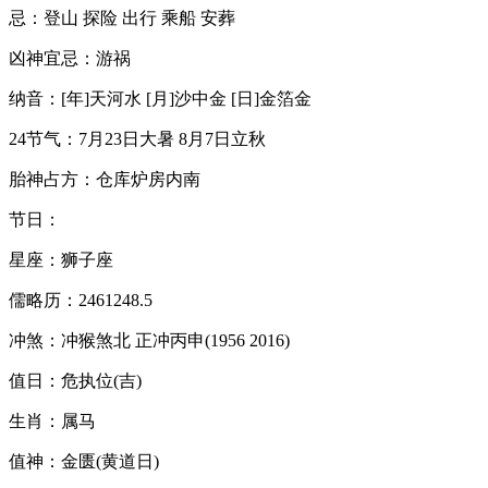
忌：登山 探险 出行 乘船 安葬
凶神宜忌：游祸
纳音：[年]天河水 [月]沙中金 [日]金箔金
24节气：7月23日大暑 8月7日立秋
胎神占方：仓库炉房内南
节日：
星座：狮子座
儒略历：2461248.5
冲煞：冲猴煞北 正冲丙申(1956 2016)
值日：危执位(吉)
生肖：属马
值神：金匮(黄道日)