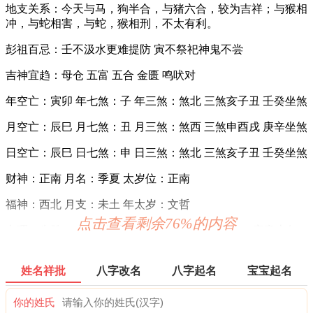
地支关系：今天与马，狗半合，与猪六合，较为吉祥；与猴相
冲，与蛇相害，与蛇，猴相刑，不太有利。
彭祖百忌：壬不汲水更难提防 寅不祭祀神鬼不尝
吉神宜趋：母仓 五富 五合 金匮 鸣吠对
年空亡：寅卯 年七煞：子 年三煞：煞北 三煞亥子丑 壬癸坐煞
月空亡：辰巳 月七煞：丑 月三煞：煞西 三煞申酉戌 庚辛坐煞
日空亡：辰巳 日七煞：申 日三煞：煞北 三煞亥子丑 壬癸坐煞
财神：正南 月名：季夏 太岁位：正南
福神：西北 月支：未土 年太岁：文哲
点击查看剩余76%的内容
六曜：先胜 — 平(上午吉，下午凶)：依古籍观点，寓意上午
吉，下午凶。先到者胜，意为此日做任何事都要迅速，赶早不
赶晚。
姓名祥批
八字改名
八字起名
宝宝起名
六曜，又称孔明六曜星、小六壬，是中国传统历法中的一种注
文。后来传至日本，并于当地流行，而在中国影响日渐式微。
你的姓氏