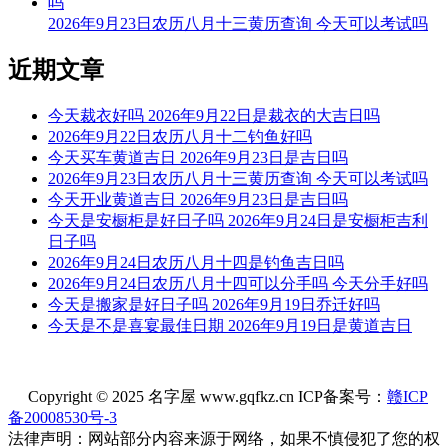
土与开山。
2026年9月23日农历八月十三黄历查询 今天可以考试吗
九星：七赤咸池金星(凶) 二十八宿：东方心宿心月狐(凶)
近期文章
今天可以安床
今天裁衣好吗 2026年9月22日是裁衣的大吉日吗
根据该日的黄历信息分析可得，2026年7月27日为黄道日，黄
2026年9月22日农历八月十二钓鱼好吗
道日即是民间的黄道吉日， 吉日办事可一顺百顺，对事情有
今天买车黄道吉日 2026年9月23日是吉日吗
着正向积极的促进作用，因此2026年7月27日可以安床，可以
2026年9月23日农历八月十三黄历查询 今天可以考试吗
选择2026年7月27日进行安床的事宜，云玥取名网祝您安床日
今天开业黄道吉日 2026年9月23日是吉日吗
顺利。
今天是安橱柜是好日子吗 2026年9月24日是安橱柜吉利
日子吗
每日五行穿衣指南
2026年9月24日农历八月十四是钓鱼吉日吗
【大吉色】红色、紫色、粉色、橙红
2026年9月24日农历八月十四可以分手吗 今天分手好吗
今天是搬家是好日子吗 2026年9月19日乔迁好吗
被今天五行生。寓意容易得到贵人的帮助，事事顺心如意。人
今天是不是喜宴最佳日期 2026年9月19日是黄道吉日
缘和异性缘也会变得非常好，对身边的人来说显得格外有魅
力。可以借助五行的影响，充分发挥自己的才能。
Copyright © 2025 名字屋 www.gqfkz.cn ICP备案号：
赣ICP
【次吉色】绿色、青色、青绿、翠绿
备20008530号-3
与今天五行同。寓意幸运眷顾，做事顺利，有助于合作和谈判
法律声明：网站部分内容来源于网络，如果不慎侵犯了您的权