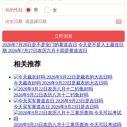
十二值神：金匮 — 吉：俗称“大黄道日”。古籍云：福德星，
你的性别
男
女
月仙星，亦称金柜。利释道用事，阍者女子用事，吉。宜嫁
娶，不宜整戎伍。
出生日期
易经卦象：天火同人 推荐吉时：子，寅，卯，午，未，酉
九星：七赤咸池金星(凶) 二十八宿：东方心宿心月狐(凶)
2026年7月28日是不是安门的黄道吉日
今天是不是入土最佳日
期 2026年7月27日农历六月十四是黄道吉日
阳贵神：正东 月相：小望月 岁破位：正北
阴贵神：东南 物候：腐草为萤 犯太岁：马,鼠,牛,兔
相关推荐
喜神：正南 月令：乙未 日禄：亥命互禄 甲命进禄
今天裁衣好吗 2026年9月22日是裁衣的大吉日吗
福神：西北 月支：未土 年太岁：文哲
财神：正南 月名：季夏 太岁位：正南
2026年9月22日农历八月十二钓鱼好吗
六曜：先胜 — 平(上午吉，下午凶)：依古籍观点，寓意上午
今天买车黄道吉日 2026年9月23日是吉日吗
吉，下午凶。先到者胜，意为此日做任何事都要迅速，赶早不
赶晚。
2026年9月23日农历八月十三黄历查询 今天可以考试吗
六曜，又称孔明六曜星、小六壬，是中国传统历法中的一种注