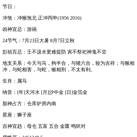
节日：
冲煞：冲猴煞北 正冲丙申(1956 2016)
凶神宜忌：游祸
24节气：7月23日大暑 8月7日立秋
彭祖百忌：壬不汲水更难提防 寅不祭祀神鬼不尝
地支关系：今天与马，狗半合，与猪六合，较为吉祥；与猴相
冲，与蛇相害，与蛇，猴相刑，不太有利。
生肖：属马
纳音：[年]天河水 [月]沙中金 [日]金箔金
胎神占方：仓库炉房内南
星座：狮子座
吉神宜趋：母仓 五富 五合 金匮 鸣吠对