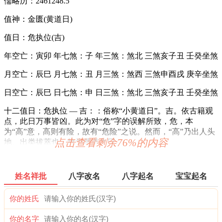
儒略历：2461248.5
值神：金匮(黄道日)
值日：危执位(吉)
年空亡：寅卯 年七煞：子 年三煞：煞北 三煞亥子丑 壬癸坐煞
月空亡：辰巳 月七煞：丑 月三煞：煞西 三煞申酉戌 庚辛坐煞
日空亡：辰巳 日七煞：申 日三煞：煞北 三煞亥子丑 壬癸坐煞
十二值日：危执位 — 吉：：俗称“小黄道日”。吉。依古籍观
点，此日万事皆凶。此为对“危”字的误解所致，危，本
为“高”意，高则有险，故有“危险”之说。然而，“高”乃出人头
点击查看剩余76%的内容
地、出类拔萃也，故为黄道之日。
诗云：
姓名祥批
八字改名
八字起名
宝宝起名
危日登高及行船，尤恐险惊多不安；修造支柱宜行细，伤着人
命苦难言。
你的姓氏
结婚联姻用之吉，子孙后代有余钱；安床作灶亦可用，不可动
土与开山。
你的名字