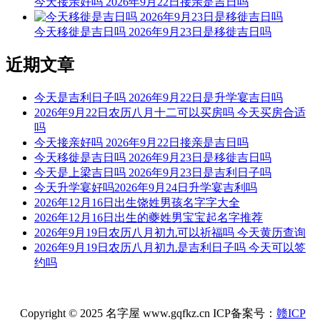
今天接亲好吗 2026年9月22日接亲是吉日吗
宜：祈福 求嗣 订婚 嫁娶 求财 开业 交易 安床
今天移徙是吉日吗 2026年9月23日是移徙吉日吗
忌：赴任 修造 移徙 出行 词讼
9时-11时 乙巳时： 沖猪 煞东 时沖乙亥 元武 旬空 长生 太阴
近期文章
宜：求嗣 嫁娶 移徙 入宅 开业 交易 安葬
今天是吉利日子吗 2026年9月22日是升学宴吉日吗
忌：赴任 出行 修造 动土
2026年9月22日农历八月十二可以买房吗 今天买房合适
吗
11时-13时 丙午时： 沖鼠 煞北 时沖丙子 日破
今天接亲好吗 2026年9月22日接亲是吉日吗
今天移徙是吉日吗 2026年9月23日是移徙吉日吗
宜：
今天是上梁吉日吗 2026年9月23日是吉利日子吗
今天升学宴好吗2026年9月24日升学宴吉利吗
忌：日时相沖 诸事不宜
2026年12月16日出生饶姓男孩名字字大全
13时-15时 丁未时： 沖牛 煞西 时沖丁丑 日害 勾陈 路空 贵人
2026年12月16日出生的夔姓男宝宝起名字推荐
2026年9月19日农历八月初九可以祈福吗 今天黄历查询
宜：酬神 求财 见贵 订婚 嫁娶 修造 安葬 青龙
2026年9月19日农历八月初九是吉利日子吗 今天可以签
约吗
忌：赴任 出行 祭祀 祈福 斋醮 开光
15时-17时 戊申时： 沖虎 煞南 时沖戊寅 大退 三合 日禄 太阳
Copyright © 2025 名字屋 www.gqfkz.cn ICP备案号：
赣ICP