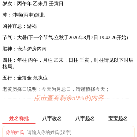
岁次：丙午年 乙未月 壬寅日
冲：沖猴(丙申)煞北
凶神宜忌：游祸
节气：大暑(下一个节气:立秋于2026年8月7日 19:42:26开始)
胎神：仓库炉房内南
四柱：年柱 丙午，月柱 乙未，日柱 壬寅，时柱请见以下时辰
格局。
五行：金簿金 危执位
老黄历择日说明：今天为月忌日，请谨慎择今天；
点击查看剩余59%的内容
今天干支为壬寅，生肖属相为猴、猴、蛇、蛇请谨慎择今天。
2026年7月27日时辰吉凶
姓名祥批
八字改名
八字起名
宝宝起名
0时-1时 庚子时：沖马 煞南 时沖庚午 日建 天兵 不遇 金匮
你的姓氏
宜：祈福 订婚 嫁娶 开业 安葬