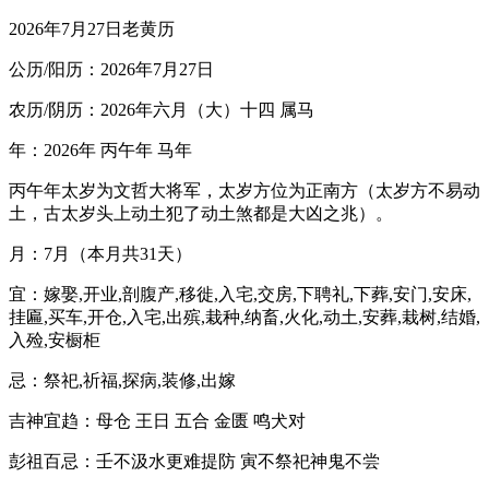
2026年7月27日老黄历
公历/阳历：2026年7月27日
农历/阴历：2026年六月（大）十四 属马
年：2026年 丙午年 马年
丙午年太岁为文哲大将军，太岁方位为正南方（太岁方不易动
土，古太岁头上动土犯了动土煞都是大凶之兆）。
月：7月（本月共31天）
宜：嫁娶,开业,剖腹产,移徙,入宅,交房,下聘礼,下葬,安门,安床,
挂匾,买车,开仓,入宅,出殡,栽种,纳畜,火化,动土,安葬,栽树,结婚,
入殓,安橱柜
忌：祭祀,祈福,探病,装修,出嫁
吉神宜趋：母仓 王日 五合 金匮 鸣犬对
彭祖百忌：壬不汲水更难提防 寅不祭祀神鬼不尝