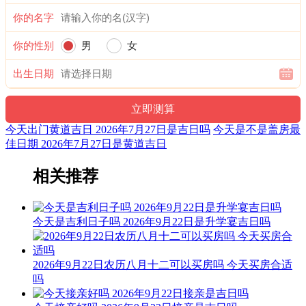
你的名字
忌：造船 乘船 上樑 盖屋 入殓 赴任 出行
1时-3时 辛丑时： 沖羊 煞东 时沖辛未 贵人 天赦 六合 宝光
你的性别
男
女
宜：祭祀 祈福 酬神 出行 求财 见贵 订婚 嫁娶 修造 安葬 青龙
出生日期
忌：
3时-5时 壬寅时： 沖猴 煞北 时沖壬申 六戊 白虎 左辅 驿马
今天出门黄道吉日 2026年7月27日是吉日吗
今天是不是盖房最
佳日期 2026年7月27日是黄道吉日
宜：赴任 见贵 出行 求财 嫁娶 进人口 移徙 安葬
忌：祈福 求嗣 白虎须用 麒麟符制 否则 诸事不宜
相关推荐
5时-7时 癸卯时： 沖鸡 煞西 时沖癸酉 玉堂 大进 唐符 进贵
今天是吉利日子吗 2026年9月22日是升学宴吉日吗
宜：修造 盖屋 移徙 安床 入宅 开业 开仓 祈福 求嗣 订婚 嫁娶
赴任 出行 见贵
忌：
2026年9月22日农历八月十二可以买房吗 今天买房合适
吗
7时-9时 甲辰时： 沖狗 煞南 时沖甲戍 天牢 地兵 三合 木星