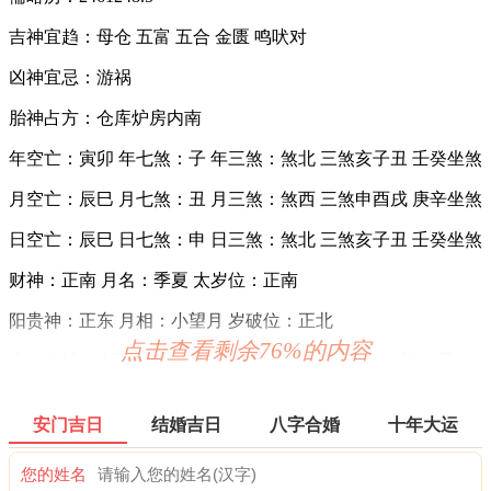
吉神宜趋：母仓 五富 五合 金匮 鸣吠对
凶神宜忌：游祸
胎神占方：仓库炉房内南
年空亡：寅卯 年七煞：子 年三煞：煞北 三煞亥子丑 壬癸坐煞
月空亡：辰巳 月七煞：丑 月三煞：煞西 三煞申酉戌 庚辛坐煞
日空亡：辰巳 日七煞：申 日三煞：煞北 三煞亥子丑 壬癸坐煞
财神：正南 月名：季夏 太岁位：正南
阳贵神：正东 月相：小望月 岁破位：正北
点击查看剩余76%的内容
十二值神：金匮 — 吉：俗称“大黄道日”。古籍云：福德星，
月仙星，亦称金柜。利释道用事，阍者女子用事，吉。宜嫁
娶，不宜整戎伍。
安门吉日
结婚吉日
八字合婚
十年大运
喜神：正南 月令：乙未 日禄：亥命互禄 甲命进禄
您的姓名
易经卦象：天火同人 推荐吉时：子，寅，卯，午，未，酉