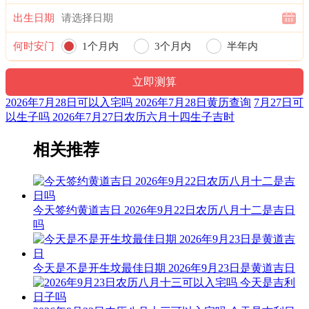
出生日期
阴贵神：东南 物候：腐草为萤 犯太岁：马,鼠,牛,兔
何时安门
1个月内
3个月内
半年内
福神：西北 月支：未土 年太岁：文哲
一年内
九星：七赤咸池金星(凶) 二十八宿：东方心宿心月狐(凶)
六曜：先胜 — 平(上午吉，下午凶)：依古籍观点，寓意上午
2026年7月28日可以入宅吗 2026年7月28日黄历查询
7月27日可
吉，下午凶。先到者胜，意为此日做任何事都要迅速，赶早不
以生子吗 2026年7月27日农历六月十四生子吉时
赶晚。
相关推荐
六曜，又称孔明六曜星、小六壬，是中国传统历法中的一种注
文。后来传至日本，并于当地流行，而在中国影响日渐式微。
十二值日：危执位 — 吉：：俗称“小黄道日”。吉。依古籍观
点，此日万事皆凶。此为对“危”字的误解所致，危，本
今天签约黄道吉日 2026年9月22日农历八月十二是吉日
为“高”意，高则有险，故有“危险”之说。然而，“高”乃出人头
吗
地、出类拔萃也，故为黄道之日。
诗云：
今天是不是开生坟最佳日期 2026年9月23日是黄道吉日
危日登高及行船，尤恐险惊多不安；修造支柱宜行细，伤着人
命苦难言。