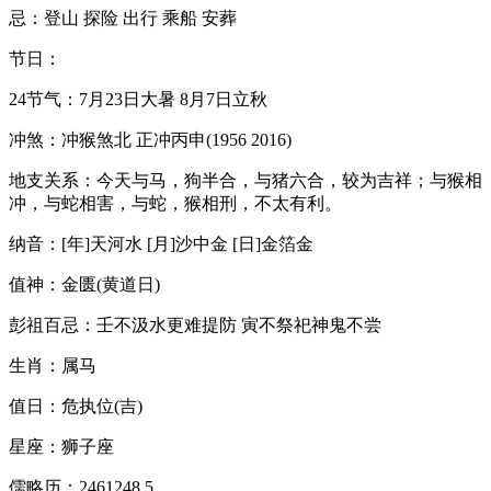
忌：登山 探险 出行 乘船 安葬
节日：
24节气：7月23日大暑 8月7日立秋
冲煞：冲猴煞北 正冲丙申(1956 2016)
地支关系：今天与马，狗半合，与猪六合，较为吉祥；与猴相
冲，与蛇相害，与蛇，猴相刑，不太有利。
纳音：[年]天河水 [月]沙中金 [日]金箔金
值神：金匮(黄道日)
彭祖百忌：壬不汲水更难提防 寅不祭祀神鬼不尝
生肖：属马
值日：危执位(吉)
星座：狮子座
儒略历：2461248.5