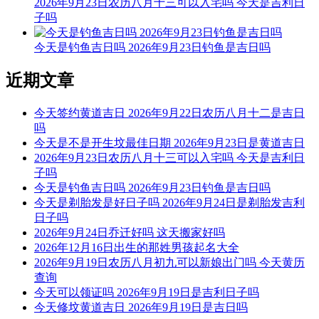
2026年9月23日农历八月十三可以入宅吗 今天是吉利日
子吗
结婚联姻用之吉，子孙后代有余钱；安床作灶亦可用，不可动
土与开山。
今天是钓鱼吉日吗 2026年9月23日钓鱼是吉日吗
今天可以安门
近期文章
根据该日的黄历信息分析可得，2026年7月27日为黄道日，黄
道日即是民间的黄道吉日， 吉日办事可一顺百顺，对事情有
今天签约黄道吉日 2026年9月22日农历八月十二是吉日
着正向积极的促进作用，因此2026年7月27日可以安门，可以
吗
选择2026年7月27日进行安门的事宜，云玥取名网祝您安门日
今天是不是开生坟最佳日期 2026年9月23日是黄道吉日
顺利。
2026年9月23日农历八月十三可以入宅吗 今天是吉利日
子吗
每日五行穿衣指南
今天是钓鱼吉日吗 2026年9月23日钓鱼是吉日吗
【大吉色】红色、紫色、粉色、橙红
今天是剃胎发是好日子吗 2026年9月24日是剃胎发吉利
日子吗
被今天五行生。寓意容易得到贵人的帮助，事事顺心如意。人
2026年9月24日乔迁好吗 这天搬家好吗
缘和异性缘也会变得非常好，对身边的人来说显得格外有魅
2026年12月16日出生的那姓男孩起名大全
力。可以借助五行的影响，充分发挥自己的才能。
2026年9月19日农历八月初九可以新娘出门吗 今天黄历
查询
【次吉色】绿色、青色、青绿、翠绿
今天可以领证吗 2026年9月19日是吉利日子吗
今天修坟黄道吉日 2026年9月19日是吉日吗
与今天五行同。寓意幸运眷顾，做事顺利，有助于合作和谈判