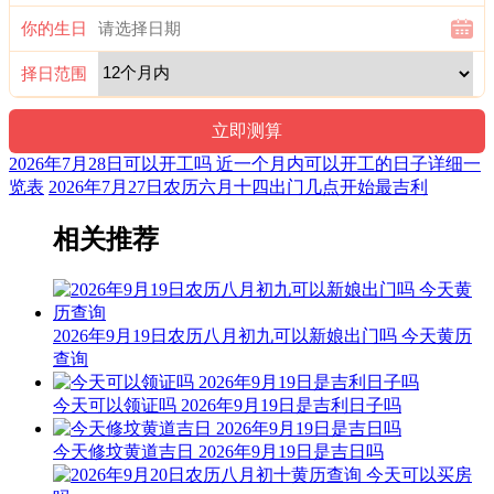
喜神：正南 月令：乙未 日禄：亥命互禄 甲命进禄
你的生日
十二值神：金匮 — 吉：俗称“大黄道日”。古籍云：福德星，
择日范围
月仙星，亦称金柜。利释道用事，阍者女子用事，吉。宜嫁
娶，不宜整戎伍。
阳贵神：正东 月相：小望月 岁破位：正北
2026年7月28日可以开工吗 近一个月内可以开工的日子详细一
览表
2026年7月27日农历六月十四出门几点开始最吉利
福神：西北 月支：未土 年太岁：文哲
阴贵神：东南 物候：腐草为萤 犯太岁：马,鼠,牛,兔
相关推荐
十二值日：危执位 — 吉：：俗称“小黄道日”。吉。依古籍观
点，此日万事皆凶。此为对“危”字的误解所致，危，本
为“高”意，高则有险，故有“危险”之说。然而，“高”乃出人头
2026年9月19日农历八月初九可以新娘出门吗 今天黄历
地、出类拔萃也，故为黄道之日。
查询
诗云：
今天可以领证吗 2026年9月19日是吉利日子吗
危日登高及行船，尤恐险惊多不安；修造支柱宜行细，伤着人
命苦难言。
今天修坟黄道吉日 2026年9月19日是吉日吗
结婚联姻用之吉，子孙后代有余钱；安床作灶亦可用，不可动