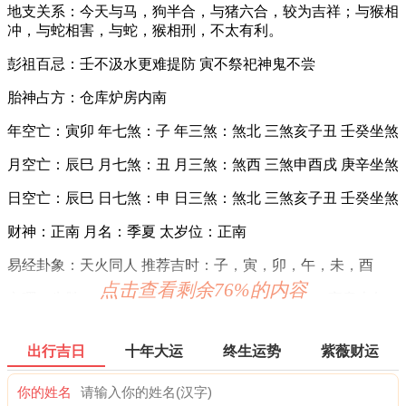
地支关系：今天与马，狗半合，与猪六合，较为吉祥；与猴相
冲，与蛇相害，与蛇，猴相刑，不太有利。
彭祖百忌：壬不汲水更难提防 寅不祭祀神鬼不尝
胎神占方：仓库炉房内南
年空亡：寅卯 年七煞：子 年三煞：煞北 三煞亥子丑 壬癸坐煞
月空亡：辰巳 月七煞：丑 月三煞：煞西 三煞申酉戌 庚辛坐煞
日空亡：辰巳 日七煞：申 日三煞：煞北 三煞亥子丑 壬癸坐煞
财神：正南 月名：季夏 太岁位：正南
易经卦象：天火同人 推荐吉时：子，寅，卯，午，未，酉
点击查看剩余76%的内容
六曜：先胜 — 平(上午吉，下午凶)：依古籍观点，寓意上午
吉，下午凶。先到者胜，意为此日做任何事都要迅速，赶早不
赶晚。
出行吉日
十年大运
终生运势
紫薇财运
六曜，又称孔明六曜星、小六壬，是中国传统历法中的一种注
文。后来传至日本，并于当地流行，而在中国影响日渐式微。
你的姓名