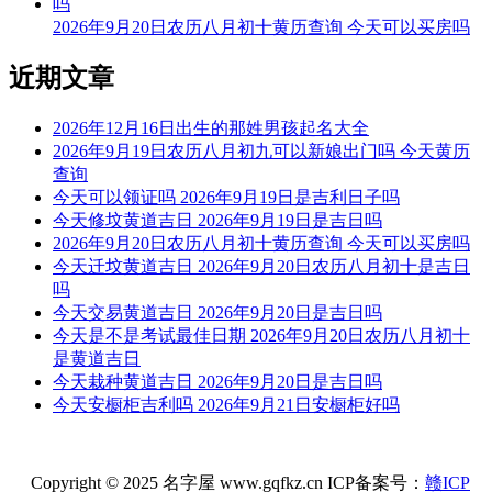
土与开山。
2026年9月20日农历八月初十黄历查询 今天可以买房吗
九星：七赤咸池金星(凶) 二十八宿：东方心宿心月狐(凶)
近期文章
今天可以新娘出门
2026年12月16日出生的那姓男孩起名大全
根据该日的黄历信息分析可得，2026年7月27日为黄道日，黄
2026年9月19日农历八月初九可以新娘出门吗 今天黄历
道日即是民间的黄道吉日， 吉日办事可一顺百顺，对事情有
查询
着正向积极的促进作用，因此2026年7月27日可以新娘出门，
今天可以领证吗 2026年9月19日是吉利日子吗
可以选择2026年7月27日进行新娘出门的事宜，云玥取名网祝
今天修坟黄道吉日 2026年9月19日是吉日吗
您新娘出门日顺利。
2026年9月20日农历八月初十黄历查询 今天可以买房吗
今天迁坟黄道吉日 2026年9月20日农历八月初十是吉日
每日五行穿衣指南
吗
【大吉色】红色、紫色、粉色、橙红
今天交易黄道吉日 2026年9月20日是吉日吗
今天是不是考试最佳日期 2026年9月20日农历八月初十
被今天五行生。寓意容易得到贵人的帮助，事事顺心如意。人
是黄道吉日
缘和异性缘也会变得非常好，对身边的人来说显得格外有魅
今天栽种黄道吉日 2026年9月20日是吉日吗
力。可以借助五行的影响，充分发挥自己的才能。
今天安橱柜吉利吗 2026年9月21日安橱柜好吗
【次吉色】绿色、青色、青绿、翠绿
与今天五行同。寓意幸运眷顾，做事顺利，有助于合作和谈判
Copyright © 2025 名字屋 www.gqfkz.cn ICP备案号：
赣ICP