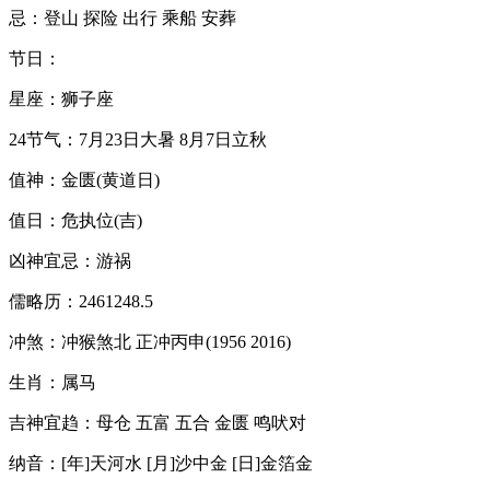
忌：登山 探险 出行 乘船 安葬
节日：
星座：狮子座
24节气：7月23日大暑 8月7日立秋
值神：金匮(黄道日)
值日：危执位(吉)
凶神宜忌：游祸
儒略历：2461248.5
冲煞：冲猴煞北 正冲丙申(1956 2016)
生肖：属马
吉神宜趋：母仓 五富 五合 金匮 鸣吠对
纳音：[年]天河水 [月]沙中金 [日]金箔金