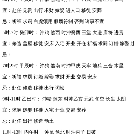
宜：赴任 见贵 出行 求财 嫁娶 进人口 移徙 安葬
忌：祈福 求嗣 白虎须用 麒麟符制 否则 诸事不宜
5时-7时 癸卯时： 沖鸡 煞西 时沖癸酉 玉堂 大进 唐符 进贵
宜：修造 盖屋 移徙 安床 入宅 开业 开仓 祈福 求嗣 订婚 嫁娶 
忌：
7时-9时 甲辰时： 沖狗 煞南 时沖甲戍 天牢 地兵 三合 木星
宜：祈福 求嗣 订婚 嫁娶 求财 开业 交易 安床
忌：赴任 修造 移徙 出行 词讼
9时-11时 乙巳时： 沖猪 煞东 时沖乙亥 元武 旬空 长生 太阴
宜：求嗣 嫁娶 移徙 入宅 开业 交易 安葬
忌：赴任 出行 修造 动土
11时-13时 丙午时： 沖鼠 煞北 时沖丙子 日破