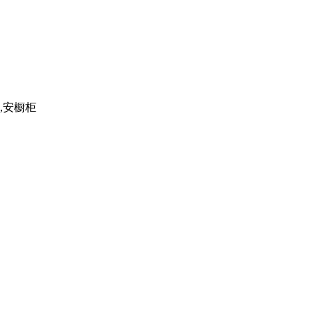
殓,安橱柜