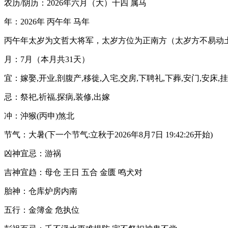
农历/阴历：2026年六月（大）十四 属马
年：2026年 丙午年 马年
丙午年太岁为文哲大将军，太岁方位为正南方（太岁方不易动
月：7月（本月共31天）
宜：嫁娶,开业,剖腹产,移徙,入宅,交房,下聘礼,下葬,安门,安床,挂
忌：祭祀,祈福,探病,装修,出嫁
冲：沖猴(丙申)煞北
节气：大暑(下一个节气:立秋于2026年8月7日 19:42:26开始)
凶神宜忌：游祸
吉神宜趋：母仓 王日 五合 金匮 鸣犬对
胎神：仓库炉房内南
五行：金簿金 危执位