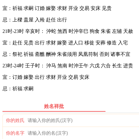
宜：祈福 求嗣 订婚 嫁娶 求财 开业 交易 安床 见贵
忌：上樑 盖屋 入殓 赴任 出行
21时-23时 辛亥时： 沖蛇 煞西 时沖辛巳 狗食 朱雀 左辅 天赦
宜：赴任 见贵 出行 求财 嫁娶 进人口 移徙 安葬 修造 入宅
忌：祭祀 祈福 斋醮 酬神 朱雀须用 凤凰符制 否则 诸事不宜
23时-24时 壬子时： 沖马 煞南 时沖壬午 六戊 六合 长生 进贵
宜：订婚 嫁娶 出行 求财 开业 交易 安床
忌：祈福 求嗣
姓名祥批
你的姓氏
你的名字