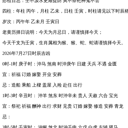
彭祖百忌：壬不汲水更难提防 寅不祭祀神鬼不尝
四柱：年柱 丙午，月柱 乙未，日柱 壬寅，时柱请见以下时辰
岁次：丙午年 乙未月 壬寅日
老黄历择日说明：今天为月忌日，请谨慎择今天；
今天干支为壬寅，生肖属相为猴、猴、蛇、蛇请谨慎择今天。
2026年7月27日时辰吉凶
0时-1时 庚子时：沖马 煞南 时沖庚午 日建 天兵 不遇 金匮
宜：祈福 订婚 嫁娶 开业 安葬
忌：造船 乘船 上樑 盖屋 入殓 赴任 出行
1时-3时 辛丑时： 沖羊 煞东 时沖辛未 贵人 天赦 六合 宝光
宜：祭祀 祈福 酬神 出行 求财 见贵 订婚 嫁娶 修造 安葬 青龙
忌：
3时-5时 壬寅时： 沖猴 煞北 时沖壬申 六戊 白虎 左辅 驿马