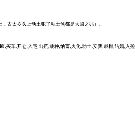
土，古太岁头上动土犯了动土煞都是大凶之兆）。
匾,买车,开仓,入宅,出殡,栽种,纳畜,火化,动土,安葬,栽树,结婚,入