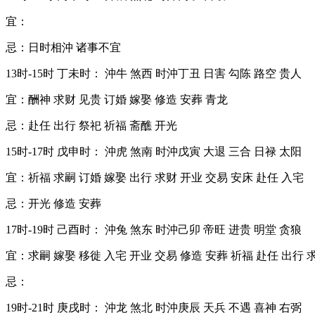
宜：
忌：日时相沖 诸事不宜
13时-15时 丁未时： 沖牛 煞西 时沖丁丑 日害 勾陈 路空 贵人
宜：酬神 求财 见贵 订婚 嫁娶 修造 安葬 青龙
忌：赴任 出行 祭祀 祈福 斋醮 开光
15时-17时 戊申时： 沖虎 煞南 时沖戊寅 大退 三合 日禄 太阳
宜：祈福 求嗣 订婚 嫁娶 出行 求财 开业 交易 安床 赴任 入宅
忌：开光 修造 安葬
17时-19时 己酉时： 沖兔 煞东 时沖己卯 帝旺 进贵 明堂 贪狼
宜：求嗣 嫁娶 移徙 入宅 开业 交易 修造 安葬 祈福 赴任 出行 
忌：
19时-21时 庚戌时： 沖龙 煞北 时沖庚辰 天兵 不遇 喜神 右弼