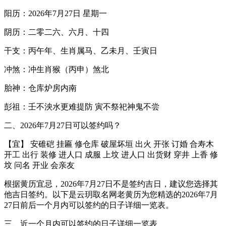
阳历：2026年7月27日 星期一
阴历：二零二六、六月、十四
干支：丙午年、生肖属马、乙未月、壬寅日
冲煞：冲生肖猴（丙申）煞北
胎神：仓库炉房内南
彭祖：壬不泱水更难提防 寅不祭祀神鬼不尝
二、2026年7月27日可以签约吗？
【宜】 安碓硙 挂匾 修仓库 破屋坏垣 出火 开张 订婚 合寿木
开工 出行 装修 进人口 成服 上坟 进人口 出货财 穿井 上香 修
坟 问名 开业 会亲友
根据黄历宜忌，2026年7月27日不是签约吉日，建议您选择其
他吉日签约。以下是云玥取名网老黄历为您精选的2026年7月
27日前后一个月内可以签约的日子详细一览表。
三、近一个月内可以签约的日子详细一览表