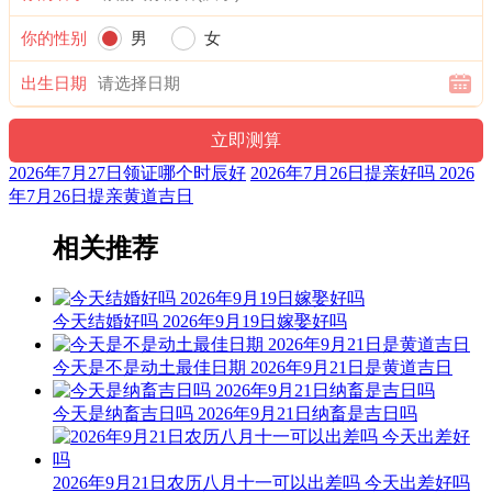
财神：正东 月名：季夏 太岁位：正南
你的性别
男
女
福神：西南 月支：未土 年太岁：文哲
出生日期
十二值神：朱雀 — 凶：俗称“大黑道日”。古籍云：天讼星，
利用公事，常人凶，诸事忌用，谨防争讼。
2026年7月27日领证哪个时辰好
2026年7月26日提亲好吗 2026
阴贵神：正南 物候：腐草为萤 犯太岁：马,鼠,牛,兔
年7月26日提亲黄道吉日
阳贵神：东北 月相：渐盈凸月 岁破位：正北
相关推荐
六曜：赤口 — 凶(午时吉)：依古籍观点，寓意大凶之日。此
日一早一晚为凶，而从上午九时至下午三时为吉。
今天结婚好吗 2026年9月19日嫁娶好吗
六曜，又称孔明六曜星、小六壬，是中国传统历法中的一种注
文。后来传至日本，并于当地流行，而在中国影响日渐式微。
今天是不是动土最佳日期 2026年9月21日是黄道吉日
喜神：西南 月令：乙未 日禄：酉命互禄
今天是纳畜吉日吗 2026年9月21日纳畜是吉日吗
九星：八白太阴土星(吉) 二十八宿：东方房宿房日兔(吉)
易经卦象：地火明夷 推荐吉时：子，丑，辰，巳，未，戌
2026年9月21日农历八月十一可以出差吗 今天出差好吗