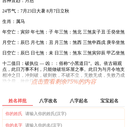
吉神宜趋：月恩
24节气：7月23日大暑 8月7日立秋
生肖：属马
年空亡：寅卯 年七煞：子 年三煞：煞北 三煞亥子丑 壬癸坐煞
月空亡：辰巳 月七煞：丑 月三煞：煞西 三煞申酉戌 庚辛坐煞
日空亡：辰巳 日七煞：未 日三煞：煞东 三煞寅卯辰 甲乙坐煞
十二值日：破执位 — 凶：：俗称“小黑道日”。凶。依古籍观
点，此日万事不利，只能做破垣坏屋之事。此日为与月令地支
相冲之日，冲则破，破则败，不破不立，无败无成，失败乃成
点击查看剩余75%的内容
功之母，故此日虽为黑道，但能破旧与反思。
诗云：
姓名祥批
八字改名
八字起名
宝宝起名
破日为事主如何，造修破财有血光；婚姻不利夫妻别，修灶都
怕灶母伤。
你的姓氏
出行求财主多患，生人出去死人还；只可斩草球埋葬，破去灾
星福禄安。
你的名字