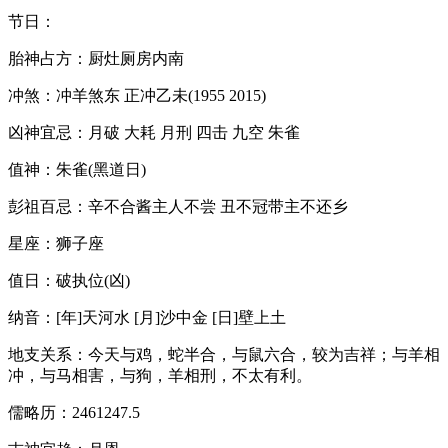
节日：
胎神占方：厨灶厕房内南
冲煞：冲羊煞东 正冲乙未(1955 2015)
凶神宜忌：月破 大耗 月刑 四击 九空 朱雀
值神：朱雀(黑道日)
彭祖百忌：辛不合酱主人不尝 丑不冠带主不还乡
星座：狮子座
值日：破执位(凶)
纳音：[年]天河水 [月]沙中金 [日]壁上土
地支关系：今天与鸡，蛇半合，与鼠六合，较为吉祥；与羊相
冲，与马相害，与狗，羊相刑，不太有利。
儒略历：2461247.5