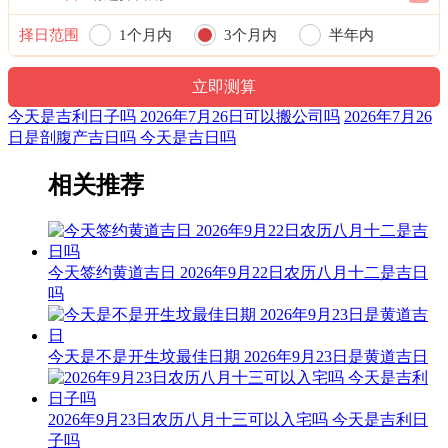
宜：修造 盖屋 移徙 安床 入宅 开业 开仓 见贵 求财 嫁娶 进人
口
择日范围
1个月内
3个月内
半年内
忌：赴任 出行
一年内
3时-5时 庚寅时： 沖猴 煞北 时沖庚申 天兵 六合 进贵 喜神
今天是吉利日子吗 2026年7月26日可以搬公司吗
2026年7月26
日是剖腹产吉日吗 今天是吉日吗
宜：祈福 求嗣 订婚 嫁娶 出行 求财 开业 交易 安床
相关推荐
忌：上樑 盖屋 入殓
5时-7时 辛卯时： 沖鸡 煞西 时沖辛酉 三合 进贵 天赦 贪狼
宜：祈福 求嗣 订婚 嫁娶 出行 求财 开业 交易 安床 修造 入宅
今天签约黄道吉日 2026年9月22日农历八月十二是吉日
安葬 赴任
吗
忌：
7时-9时 壬辰时： 沖狗 煞南 时沖壬戍 六戊 雷兵 司命 右弼
今天是不是开生坟最佳日期 2026年9月23日是黄道吉日
宜：作灶 祭祀 斋醮 酬神 修造 赴任 见贵 求财 出行 嫁娶 进人
口 移徙 安葬
2026年9月23日农历八月十三可以入宅吗 今天是吉利日
子吗
忌：祈福 求嗣 乘船