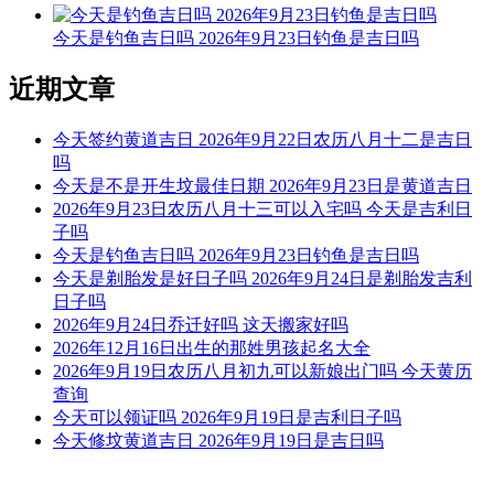
今天是钓鱼吉日吗 2026年9月23日钓鱼是吉日吗
9时-11时 癸巳时： 沖猪 煞东 时沖癸亥 日破
宜：
近期文章
忌：日时相沖 诸事不宜
今天签约黄道吉日 2026年9月22日农历八月十二是吉日
11时-13时 甲午时： 沖鼠 煞北 时沖甲子 地兵 青龙 日禄 金星
吗
今天是不是开生坟最佳日期 2026年9月23日是黄道吉日
宜：祈福 订婚 嫁娶 安床 移徙 入宅 安葬 赴任 出行 求财 见贵
2026年9月23日农历八月十三可以入宅吗 今天是吉利日
子吗
忌：修造 动土
今天是钓鱼吉日吗 2026年9月23日钓鱼是吉日吗
今天是剃胎发是好日子吗 2026年9月24日是剃胎发吉利
13时-15时 乙未时： 沖牛 煞西 时沖乙丑 三合 福星 明星 武曲
日子吗
宜：祈福 求嗣 订婚 嫁娶 出行 求财 开业 交易 安床 祭祀
2026年9月24日乔迁好吗 这天搬家好吗
2026年12月16日出生的那姓男孩起名大全
忌：
2026年9月19日农历八月初九可以新娘出门吗 今天黄历
查询
15时-17时 丙申时： 沖虎 煞南 时沖丙寅 天刑 路空 禄贵
今天可以领证吗 2026年9月19日是吉利日子吗
今天修坟黄道吉日 2026年9月19日是吉日吗
宜：求嗣 出行 求财 嫁娶 安葬
忌：赴任 词讼 祭祀 祈福 斋醮 开光