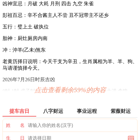
凶神宜忌：月破 大耗 月刑 四击 九空 朱雀
彭祖百忌：辛不合酱主人不尝 丑不冠带主不还乡
五行：璧上土 破执位
胎神：厨灶厕房内南
冲：沖羊(乙未)煞东
老黄历择日说明：今天干支为辛丑，生肖属相为羊、羊、狗、
马请谨慎择今天。
2026年7月26日时辰吉凶
点击查看剩余59%的内容
0时-1时 戊子时：沖马 煞南 时沖戊午 白虎 贵人 大进 贪狼
宜：祭祀 祈福 酬神 出行 求财 见贵 订婚 嫁娶 修造 安葬 青龙
赴任
提车吉日
八字财运
事业运程
紫薇财运
忌：白虎须用 麒麟符制 否则 诸事不宜
姓 名
1时-3时 己丑时： 沖羊 煞东 时沖己未 不遇 玉堂 右弼 唐符
生 日