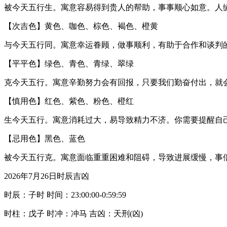
被今天五行生。寓意容易得到贵人的帮助，事事顺心如意。人
【次吉色】黄色、咖色、棕色、褐色、橙黄
与今天五行同。寓意幸运眷顾，做事顺利，有助于合作和谈判
【平平色】绿色、青色、青绿、翠绿
克今天五行。寓意辛勤努力会有回报，只要我们勤奋付出，就
【慎用色】红色、紫色、粉色、橙红
生今天五行。寓意消耗过大，易导致精力不济。你需要提醒自
【忌用色】黑色、蓝色
被今天五行克。寓意面临重重困难和阻碍，导致进展缓慢，事
2026年7月26日时辰吉凶
时辰：子时 时间：23:00:00-0:59:59
时柱：戊子 时冲：冲马 吉凶：天刑(凶)