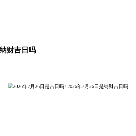
日是纳财吉日吗