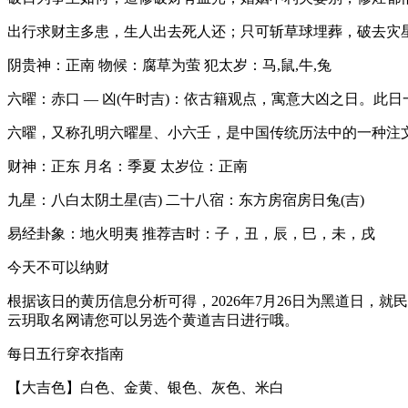
出行求财主多患，生人出去死人还；只可斩草球埋葬，破去灾
阴贵神：正南 物候：腐草为萤 犯太岁：马,鼠,牛,兔
六曜：赤口 — 凶(午时吉)：依古籍观点，寓意大凶之日。此
六曜，又称孔明六曜星、小六壬，是中国传统历法中的一种注
财神：正东 月名：季夏 太岁位：正南
九星：八白太阴土星(吉) 二十八宿：东方房宿房日兔(吉)
易经卦象：地火明夷 推荐吉时：子，丑，辰，巳，未，戌
今天不可以纳财
根据该日的黄历信息分析可得，2026年7月26日为黑道日
云玥取名网请您可以另选个黄道吉日进行哦。
每日五行穿衣指南
【大吉色】白色、金黄、银色、灰色、米白