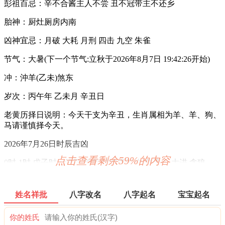
彭祖百忌：辛不合酱主人不尝 丑不冠带主不还乡
胎神：厨灶厕房内南
凶神宜忌：月破 大耗 月刑 四击 九空 朱雀
节气：大暑(下一个节气:立秋于2026年8月7日 19:42:26开始)
冲：沖羊(乙未)煞东
岁次：丙午年 乙未月 辛丑日
老黄历择日说明：今天干支为辛丑，生肖属相为羊、羊、狗、
马请谨慎择今天。
2026年7月26日时辰吉凶
点击查看剩余59%的内容
0时-1时 戊子时：沖马 煞南 时沖戊午 白虎 贵人 大进 贪狼
宜：祭祀 祈福 酬神 出行 求财 见贵 订婚 嫁娶 修造 安葬 青龙
赴任
姓名祥批
八字改名
八字起名
宝宝起名
忌：白虎须用 麒麟符制 否则 诸事不宜
你的姓氏