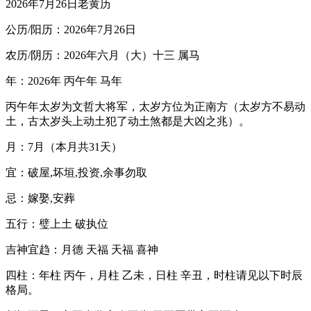
2026年7月26日老黄历
公历/阳历：2026年7月26日
农历/阴历：2026年六月（大）十三 属马
年：2026年 丙午年 马年
丙午年太岁为文哲大将军，太岁方位为正南方（太岁方不易动
土，古太岁头上动土犯了动土煞都是大凶之兆）。
月：7月（本月共31天）
宜：破屋,坏垣,投资,余事勿取
忌：嫁娶,安葬
五行：璧上土 破执位
吉神宜趋：月德 天福 天福 喜神
四柱：年柱 丙午，月柱 乙未，日柱 辛丑，时柱请见以下时辰
格局。