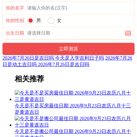
1时-3时 己丑时： 沖羊 煞东 时沖己未 不遇 玉堂 右弼 唐符
你的名字
宜：修造 盖屋 移徙 安床 入宅 开业 开仓 见贵 求财 嫁娶 进人
口
你的性别
男
女
忌：赴任 出行
出生日期
3时-5时 庚寅时： 沖猴 煞北 时沖庚申 天兵 六合 进贵 喜神
宜：祈福 求嗣 订婚 嫁娶 出行 求财 开业 交易 安床
2026年7月26日是吉日吗 今天是入学吉利日子吗
2026年7月26
日是动土吉日吗 2026年7月26日是吉日吗
忌：上樑 盖屋 入殓
5时-7时 辛卯时： 沖鸡 煞西 时沖辛酉 三合 进贵 天赦 贪狼
相关推荐
宜：祈福 求嗣 订婚 嫁娶 出行 求财 开业 交易 安床 修造 入宅
安葬 赴任
今天是不是买房最佳日期 2026年9月23日农历八月十三
忌：
是黄道吉日
7时-9时 壬辰时： 沖狗 煞南 时沖壬戍 六戊 雷兵 司命 右弼
宜：作灶 祭祀 斋醮 酬神 修造 赴任 见贵 求财 出行 嫁娶 进人
今天是不是搬公司最佳日期 2026年9月23日农历八月十
口 移徙 安葬