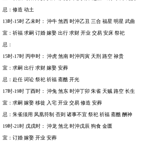
忌：修造 动土
13时-15时 乙未时： 沖牛 煞西 时沖乙丑 三合 福星 明星 武曲
宜：祈福 求嗣 订婚 嫁娶 出行 求财 开业 交易 安床 祭祀
忌：
15时-17时 丙申时： 沖虎 煞南 时沖丙寅 天刑 路空 禄贵
宜：求嗣 出行 求财 嫁娶 安葬
忌：赴任 词讼 祭祀 祈福 斋醮 开光
17时-19时 丁酉时： 沖兔 煞东 时沖丁卯 朱雀 天贼 路空 长生
宜：求嗣 嫁娶 移徙 入宅 开业 交易 修造 安葬
忌：朱雀须用 凤凰符制 否则 诸事不宜 祭祀 祈福 斋醮 酬神
19时-21时 戊戌时： 沖龙 煞北 时沖戊辰 狗食 金匮
宜：订婚 嫁娶 开业 安葬