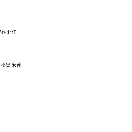
安葬 赴任
 移徙 安葬