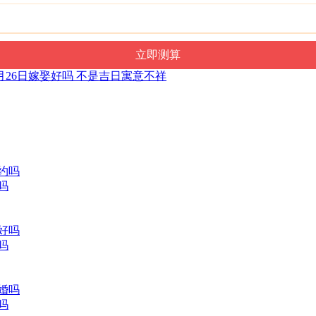
年7月26日嫁娶好吗 不是吉日寓意不祥
吗
吗
吗