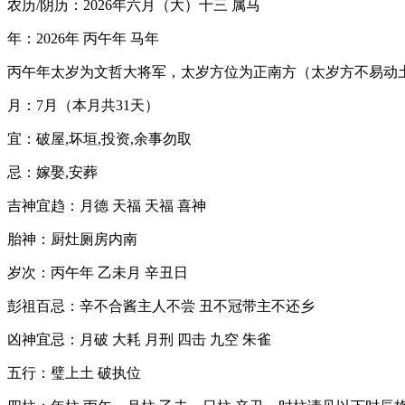
农历/阴历：2026年六月（大）十三 属马
年：2026年 丙午年 马年
丙午年太岁为文哲大将军，太岁方位为正南方（太岁方不易动
月：7月（本月共31天）
宜：破屋,坏垣,投资,余事勿取
忌：嫁娶,安葬
吉神宜趋：月德 天福 天福 喜神
胎神：厨灶厕房内南
岁次：丙午年 乙未月 辛丑日
彭祖百忌：辛不合酱主人不尝 丑不冠带主不还乡
凶神宜忌：月破 大耗 月刑 四击 九空 朱雀
五行：璧上土 破执位