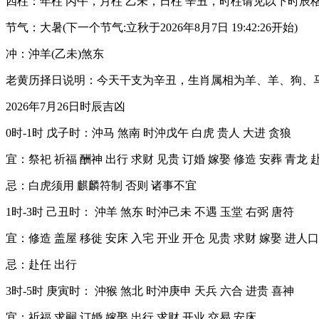
四柱：年柱 丙午，月柱 乙未，日柱 辛丑，时柱请见以下时辰
节气：大暑(下一个节气:立秋于2026年8月7日 19:42:26开始)
冲：沖羊(乙未)煞东
老黄历择日说明：今天干支为辛丑，生肖属相为羊、羊、狗、
2026年7月26日时辰吉凶
0时-1时 戊子时：沖马 煞南 时沖戊午 白虎 贵人 大进 贪狼
宜：祭祀 祈福 酬神 出行 求财 见贵 订婚 嫁娶 修造 安葬 青龙 
忌：白虎须用 麒麟符制 否则 诸事不宜
1时-3时 己丑时： 沖羊 煞东 时沖己未 不遇 玉堂 右弼 唐符
宜：修造 盖屋 移徙 安床 入宅 开业 开仓 见贵 求财 嫁娶 进人口
忌：赴任 出行
3时-5时 庚寅时： 沖猴 煞北 时沖庚申 天兵 六合 进贵 喜神
宜：祈福 求嗣 订婚 嫁娶 出行 求财 开业 交易 安床