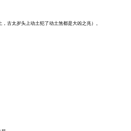
土，古太岁头上动土犯了动土煞都是大凶之兆）。