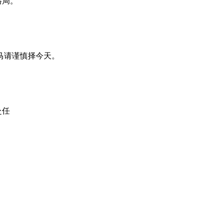
格局。
马请谨慎择今天。
赴任