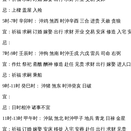
忌：上樑 盖屋 入殓
5时-7时 辛卯时： 沖鸡 煞西 时沖辛酉 三合 进贵 天赦 贪狼
宜：祈福 求嗣 订婚 嫁娶 出行 求财 开业 交易 安床 修造 入宅 
忌：
7时-9时 壬辰时： 沖狗 煞南 时沖壬戍 六戊 雷兵 司命 右弼
宜：作灶 祭祀 斋醮 酬神 修造 赴任 见贵 求财 出行 嫁娶 进人口
忌：祈福 求嗣 乘船
9时-11时 癸巳时： 沖猪 煞东 时沖癸亥 日破
宜：
忌：日时相沖 诸事不宜
11时-13时 甲午时： 沖鼠 煞北 时沖甲子 地兵 青龙 日禄 金星
宜：祈福 订婚 嫁娶 安床 移徙 入宅 安葬 赴任 出行 求财 见贵