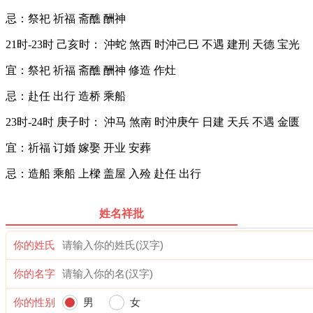
忌：祭祀 祈福 斋醮 酬神
21时-23时 己亥时： 沖蛇 煞西 时沖己巳 不遇 建刑 天德 宝光
宜：祭祀 祈福 斋醮 酬神 修造 作灶
忌：赴任 出行 造桥 乘船
23时-24时 庚子时： 沖马 煞南 时沖庚午 日建 天兵 不遇 金匮
宜：祈福 订婚 嫁娶 开业 安葬
忌：造船 乘船 上樑 盖屋 入殓 赴任 出行
姓名祥批
你的姓氏
你的名字
你的性别
男
女