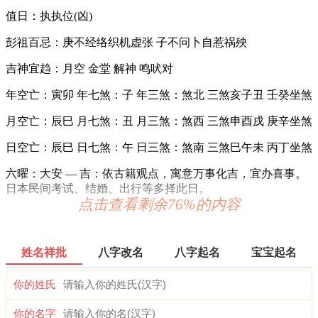
值日：执执位(凶)
彭祖百忌：庚不经络织机虚张 子不问卜自惹祸殃
吉神宜趋：月空 金堂 解神 鸣吠对
年空亡：寅卯 年七煞：子 年三煞：煞北 三煞亥子丑 壬癸坐煞
月空亡：辰巳 月七煞：丑 月三煞：煞西 三煞申酉戌 庚辛坐煞
日空亡：辰巳 日七煞：午 日三煞：煞南 三煞巳午未 丙丁坐煞
六曜：大安 — 吉：依古籍观点，寓意万事化吉，宜办喜事。
日本民间考试、结婚、出行等多择此日。
点击查看剩余76%的内容
六曜，又称孔明六曜星、小六壬，是中国传统历法中的一种注
文。后来传至日本，并于当地流行，而在中国影响日渐式微。
姓名祥批
八字改名
八字起名
宝宝起名
十二值日：执执位 — 吉：：吉：俗称“小黄道日”。吉。依古
籍观点，此日宜建屋、种植、捕捉；忌移居、出行、开
你的姓氏
业。“执”有“执行、施行，掌握、控制，捉拿、拘捕”等意，建
房、种植、捕捉与此类意思相近，而移居、出行、开业则与其
你的名字
相差较远，故有“执日宜建屋、种植、捕捉；忌移居、出行、