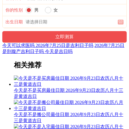
开业”之说。
你的性别
男
女
诗云：
出生日期
执日威仪总等权，得遇之星出大贤；捉贼擒盗马到成，入宅进
火亦安太。
结婚嫁娶宜慎用，见官词讼可为吉；开山放水有阻碍，参看时
今天可以求医吗 2026年7月25日是吉利日子吗
2026年7月25日
通至有益。
是剖腹产吉利日子吗 今天是吉日吗
喜神：西北 月令：乙未 日禄：申命互禄 癸命进禄
相关推荐
易经卦象：风雷益 推荐吉时：寅，卯，巳，申，戌，亥
福神：西南 月支：未土 年太岁：文哲
今天是不是买房最佳日期 2026年9月23日农历八月十三
九星：九紫天乙火星(吉) 二十八宿：南方氐宿氐土貉(凶)
是黄道吉日
十二值神：天刑 — 凶：俗称“大黑道日”。古籍云：天刑星，
利于出师，战无不克，其它动作谋为皆不宜用，大忌词讼。
今天是不是搬公司最佳日期 2026年9月23日农历八月十
阳贵神：正南 月相：宵月 岁破位：正北
三是黄道吉日