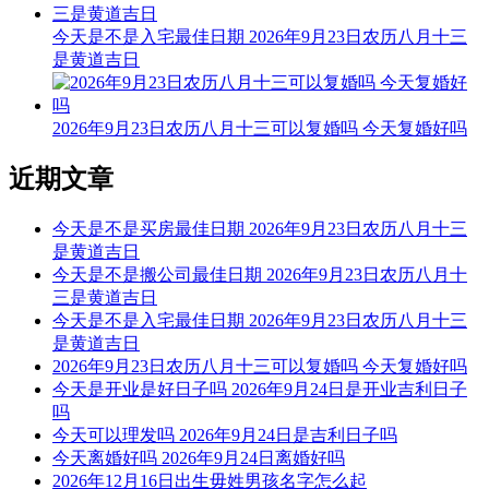
阴贵神：东北 物候：腐草为萤 犯太岁：马,鼠,牛,兔
今天是不是入宅最佳日期 2026年9月23日农历八月十三
财神：正东 月名：季夏 太岁位：正南
是黄道吉日
今天不可以开生坟
根据该日的黄历信息分析可得，2026年7月25日为黑道日，就
2026年9月23日农历八月十三可以复婚吗 今天复婚好吗
民间说法来看，黑道日不利行事，若这一日开生坟，可能会有
不好的影响， 但黑道日并不是完全忌讳开生坟，若怕带来不
近期文章
好的影响，云玥取名网请您可以另选个黄道吉日进行哦。
今天是不是买房最佳日期 2026年9月23日农历八月十三
每日五行穿衣指南
是黄道吉日
【大吉色】绿色、青色、青绿、翠绿
今天是不是搬公司最佳日期 2026年9月23日农历八月十
三是黄道吉日
被今天五行生。寓意容易得到贵人的帮助，事事顺心如意。人
今天是不是入宅最佳日期 2026年9月23日农历八月十三
缘和异性缘也会变得非常好，对身边的人来说显得格外有魅
是黄道吉日
力。可以借助五行的影响，充分发挥自己的才能。
2026年9月23日农历八月十三可以复婚吗 今天复婚好吗
今天是开业是好日子吗 2026年9月24日是开业吉利日子
【次吉色】黑色、蓝色
吗
今天可以理发吗 2026年9月24日是吉利日子吗
与今天五行同。寓意幸运眷顾，做事顺利，有助于合作和谈判
今天离婚好吗 2026年9月24日离婚好吗
的进行，实现共赢。这是一个很好的机会，不要犹豫，勇敢迈
2026年12月16日出生毋姓男孩名字怎么起
出你的步伐，相信会有好的结果。