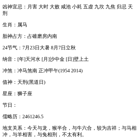
凶神宜忌：月害 大时 大败 咸池 小耗 五虚 九坎 九焦 归忌 天
刑
生肖：属马
胎神占方：占碓磨房内南
24节气：7月23日大暑 8月7日立秋
纳音：[年]天河水 [月]沙中金 [日]壁上土
冲煞：冲马煞南 正冲甲午(1954 2014)
值神：天刑(黑道日)
星座：狮子座
节日：
儒略历：2461246.5
地支关系：今天与龙，猴半合，与牛六合，较为吉祥；与马相
冲，与羊相害，与兔相刑，不太有利。