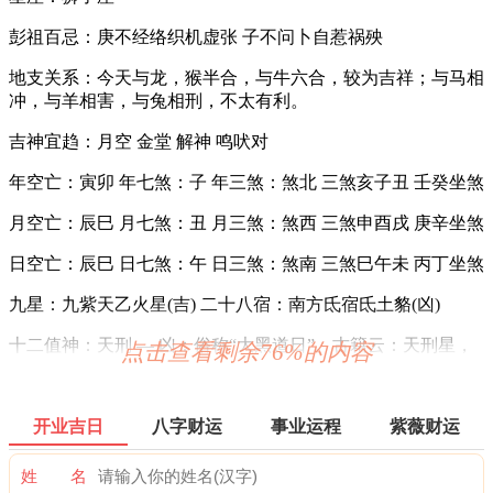
彭祖百忌：庚不经络织机虚张 子不问卜自惹祸殃
地支关系：今天与龙，猴半合，与牛六合，较为吉祥；与马相
冲，与羊相害，与兔相刑，不太有利。
吉神宜趋：月空 金堂 解神 鸣吠对
年空亡：寅卯 年七煞：子 年三煞：煞北 三煞亥子丑 壬癸坐煞
月空亡：辰巳 月七煞：丑 月三煞：煞西 三煞申酉戌 庚辛坐煞
日空亡：辰巳 日七煞：午 日三煞：煞南 三煞巳午未 丙丁坐煞
九星：九紫天乙火星(吉) 二十八宿：南方氐宿氐土貉(凶)
十二值神：天刑 — 凶：俗称“大黑道日”。古籍云：天刑星，
点击查看剩余76%的内容
利于出师，战无不克，其它动作谋为皆不宜用，大忌词讼。
六曜：大安 — 吉：依古籍观点，寓意万事化吉，宜办喜事。
开业吉日
八字财运
事业运程
紫薇财运
日本民间考试、结婚、出行等多择此日。
六曜，又称孔明六曜星、小六壬，是中国传统历法中的一种注
姓 名