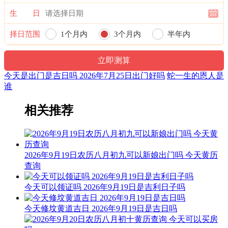
文。后来传至日本，并于当地流行，而在中国影响日渐式微。
生 日
易经卦象：风雷益 推荐吉时：寅，卯，巳，申，戌，亥
择日范围
1个月内
3个月内
半年内
福神：西南 月支：未土 年太岁：文哲
一年内
十二值日：执执位 — 吉：：吉：俗称“小黄道日”。吉。依古
籍观点，此日宜建屋、种植、捕捉；忌移居、出行、开
今天是出门是吉日吗 2026年7月25日出门好吗
蛇一生的恩人是
业。“执”有“执行、施行，掌握、控制，捉拿、拘捕”等意，建
谁
房、种植、捕捉与此类意思相近，而移居、出行、开业则与其
相差较远，故有“执日宜建屋、种植、捕捉；忌移居、出行、
相关推荐
开业”之说。
诗云：
执日威仪总等权，得遇之星出大贤；捉贼擒盗马到成，入宅进
2026年9月19日农历八月初九可以新娘出门吗 今天黄历
火亦安太。
查询
结婚嫁娶宜慎用，见官词讼可为吉；开山放水有阻碍，参看时
今天可以领证吗 2026年9月19日是吉利日子吗
通至有益。
财神：正东 月名：季夏 太岁位：正南
今天修坟黄道吉日 2026年9月19日是吉日吗
阳贵神：正南 月相：宵月 岁破位：正北