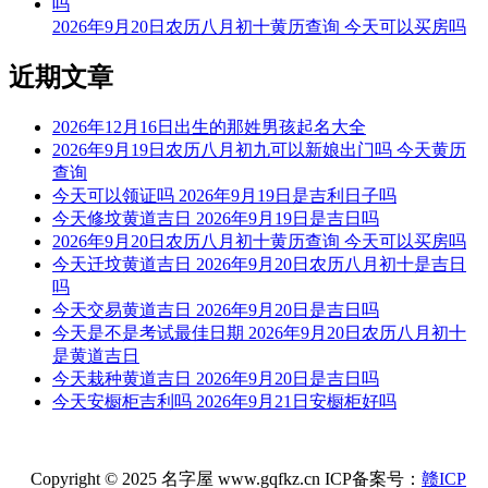
2026年9月20日农历八月初十黄历查询 今天可以买房吗
阴贵神：东北 物候：腐草为萤 犯太岁：马,鼠,牛,兔
近期文章
喜神：西北 月令：乙未 日禄：申命互禄 癸命进禄
今天不可以开业
2026年12月16日出生的那姓男孩起名大全
2026年9月19日农历八月初九可以新娘出门吗 今天黄历
根据该日的黄历信息分析可得，2026年7月25日为黑道日，就
查询
民间说法来看，黑道日不利行事，若这一日开业，可能会有不
今天可以领证吗 2026年9月19日是吉利日子吗
好的影响， 但黑道日并不是完全忌讳开业，若怕带来不好的
今天修坟黄道吉日 2026年9月19日是吉日吗
影响，云玥取名网请您可以另选个黄道吉日进行哦。
2026年9月20日农历八月初十黄历查询 今天可以买房吗
今天迁坟黄道吉日 2026年9月20日农历八月初十是吉日
每日五行穿衣指南
吗
【大吉色】绿色、青色、青绿、翠绿
今天交易黄道吉日 2026年9月20日是吉日吗
今天是不是考试最佳日期 2026年9月20日农历八月初十
被今天五行生。寓意容易得到贵人的帮助，事事顺心如意。人
是黄道吉日
缘和异性缘也会变得非常好，对身边的人来说显得格外有魅
今天栽种黄道吉日 2026年9月20日是吉日吗
力。可以借助五行的影响，充分发挥自己的才能。
今天安橱柜吉利吗 2026年9月21日安橱柜好吗
【次吉色】黑色、蓝色
与今天五行同。寓意幸运眷顾，做事顺利，有助于合作和谈判
Copyright © 2025 名字屋 www.gqfkz.cn ICP备案号：
赣ICP