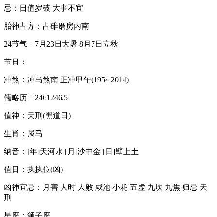
忌：日值岁破 大事不宜
胎神占方：占碓磨房内南
24节气：7月23日大暑 8月7日立秋
节日：
冲煞：冲马煞南 正冲甲午(1954 2014)
儒略历：2461246.5
值神：天刑(黑道日)
生肖：属马
纳音：[年]天河水 [月]沙中金 [日]壁上土
值日：执执位(凶)
凶神宜忌：月害 大时 大败 咸池 小耗 五虚 九坎 九焦 归忌 天
刑
星座：狮子座