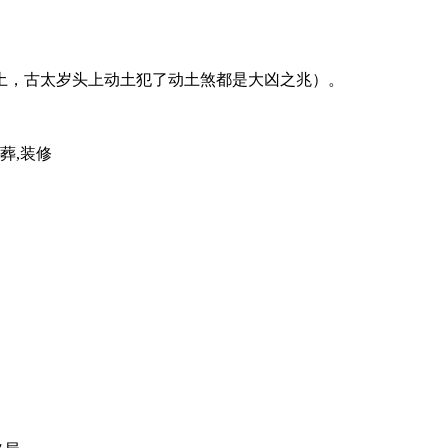
土，古太岁头上动土犯了动土煞都是大凶之兆）。
安葬,装修