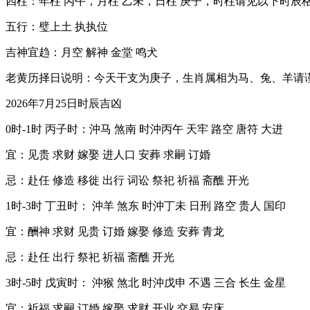
四柱：年柱 丙午，月柱 乙未，日柱 庚子，时柱请见以下时辰
五行：璧上土 执执位
吉神宜趋：月空 解神 金堂 鸣犬
老黄历择日说明：今天干支为庚子，生肖属相为马、兔、羊请
2026年7月25日时辰吉凶
0时-1时 丙子时：沖马 煞南 时沖丙午 天牢 路空 唐符 大进
宜：见贵 求财 嫁娶 进人口 安葬 求嗣 订婚
忌：赴任 修造 移徙 出行 词讼 祭祀 祈福 斋醮 开光
1时-3时 丁丑时： 沖羊 煞东 时沖丁未 日刑 路空 贵人 国印
宜：酬神 求财 见贵 订婚 嫁娶 修造 安葬 青龙
忌：赴任 出行 祭祀 祈福 斋醮 开光
3时-5时 戊寅时： 沖猴 煞北 时沖戊申 不遇 三合 长生 金星
宜：祈福 求嗣 订婚 嫁娶 求财 开业 交易 安床