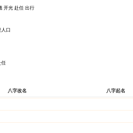
 开光 赴任 出行
进人口
赴任
八字改名
八字起名