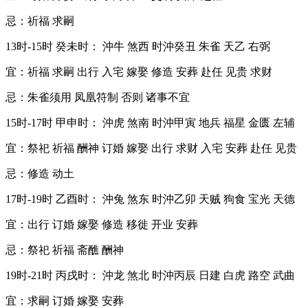
忌：祈福 求嗣
13时-15时 癸未时： 沖牛 煞西 时沖癸丑 朱雀 天乙 右弼
宜：祈福 求嗣 出行 入宅 嫁娶 修造 安葬 赴任 见贵 求财
忌：朱雀须用 凤凰符制 否则 诸事不宜
15时-17时 甲申时： 沖虎 煞南 时沖甲寅 地兵 福星 金匮 左辅
宜：祭祀 祈福 酬神 订婚 嫁娶 出行 求财 入宅 安葬 赴任 见贵
忌：修造 动土
17时-19时 乙酉时： 沖兔 煞东 时沖乙卯 天贼 狗食 宝光 天德
宜：出行 订婚 嫁娶 修造 移徙 开业 安葬
忌：祭祀 祈福 斋醮 酬神
19时-21时 丙戌时： 沖龙 煞北 时沖丙辰 日建 白虎 路空 武曲
宜：求嗣 订婚 嫁娶 安葬