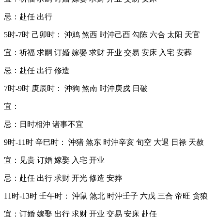
忌：赴任 出行
5时-7时 己卯时： 沖鸡 煞西 时沖己酉 勾陈 六合 太阳 天官
宜：祈福 求嗣 订婚 嫁娶 求财 开业 交易 安床 入宅 安葬
忌：赴任 出行 修造
7时-9时 庚辰时： 沖狗 煞南 时沖庚戍 日破
宜：
忌：日时相沖 诸事不宜
9时-11时 辛巳时： 沖猪 煞东 时沖辛亥 旬空 大退 日禄 天赦
宜：见贵 订婚 嫁娶 入宅 开业
忌：赴任 出行 求财 开光 修造 安葬
11时-13时 壬午时： 沖鼠 煞北 时沖壬子 六戊 三合 帝旺 贪狼
宜：订婚 嫁娶 出行 求财 开业 交易 安床 赴任