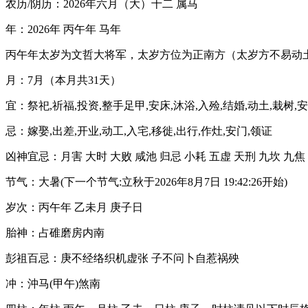
农历/阴历：2026年六月（大）十二 属马
年：2026年 丙午年 马年
丙午年太岁为文哲大将军，太岁方位为正南方（太岁方不易动
月：7月（本月共31天）
宜：祭祀,祈福,投资,整手足甲,安床,沐浴,入殓,结婚,动土,栽树,
忌：嫁娶,出差,开业,动工,入宅,移徙,出行,作灶,安门,领证
凶神宜忌：月害 大时 大败 咸池 归忌 小耗 五虚 天刑 九坎 九焦
节气：大暑(下一个节气:立秋于2026年8月7日 19:42:26开始)
岁次：丙午年 乙未月 庚子日
胎神：占碓磨房内南
彭祖百忌：庚不经络织机虚张 子不问卜自惹祸殃
冲：沖马(甲午)煞南