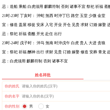
忌：造船 乘船 白虎须用 麒麟符制 否则 诸事不宜 祭祀 祈福 斋醮
21时-23时 丁亥时： 沖蛇 煞西 时沖丁巳 路空 玉堂 少微 金堂
宜：修造 盖屋 移徙 安床 入宅 开业 开仓 见贵 求财 订婚 嫁娶 
忌：祭祀 祈福 斋醮 开光 赴任 出行
23时-24时 戊子时： 沖马 煞南 时沖戊午 白虎 贵人 大进 贪狼
宜：祭祀 祈福 酬神 出行 求财 见贵 订婚 嫁娶 修造 安葬 青龙 
忌：白虎须用 麒麟符制 否则 诸事不宜
姓名祥批
你的姓氏
你的名字
你的性别
男
女