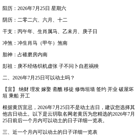
阳历：2026年7月25日 星期六
阴历：二零二六、六月、十二
干支：丙午年、生肖属马、乙未月、庚子日
冲煞：冲生肖马（甲午）煞南
胎神：占碓磨房内南
彭祖：庚不经络织机虚张 子不问卜自惹祸殃
二、2026年7月25日可以动土吗？
【宜】 纳财 理发 嫁娶 斋醮 移徒 修饰垣墙 签约 开业 破屋坏
垣 乘船 开工
根据黄历宜忌，2026年7月25日不是动土吉日，建议您选择其
他吉日动土。以下是云玥取名网老黄历为您精选的2026年7月
25日前后一个月内可以动土的日子详细一览表。
三、近一个月内可以动土的日子详细一览表