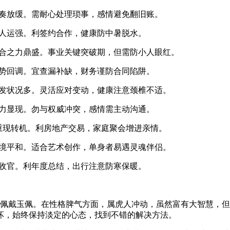
火，节奏放缓。需耐心处理琐事，感情避免翻旧账。
局，贵人运强。利签约合作，健康防中暑脱水。
令，三合之力鼎盛。事业关键突破期，但需防小人眼红。
火，运势回调。宜查漏补缺，财务谨防合同陷阱。
木，突发状况多。灵活应对变动，健康注意颈椎不适。
木，压力显现。勿与权威冲突，感情需主动沟通。
火，重现转机。利房地产交易，家庭聚会增进亲情。
局，心境平和。适合艺术创作，单身者易遇灵魂伴侣。
圆满收官。利年度总结，出行注意防寒保暖。
择佩戴玉佩。在性格脾气方面，属虎人冲动，虽然富有大智慧，
坏，始终保持淡定的心态，找到不错的解决方法。