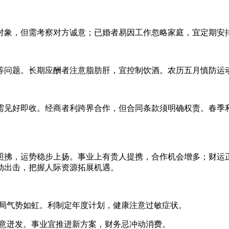
对象，但需考察对方诚意；已婚者易因工作忽略家庭，宜定期安
等问题。长期应酬者注意脂肪肝，宜控制饮酒。农历五月慎防运
需见好即收。经商者利跨界合作，但合同条款须明确权责。春季
照拂，运势稳步上扬。事业上有贵人提携，合作机会增多；财运
动出击，把握人际资源拓展机遇。
春，开局气势如虹。利制定年度计划，健康注意过敏症状。
火，创意迸发。事业宜推进新方案，财务忌冲动消费。