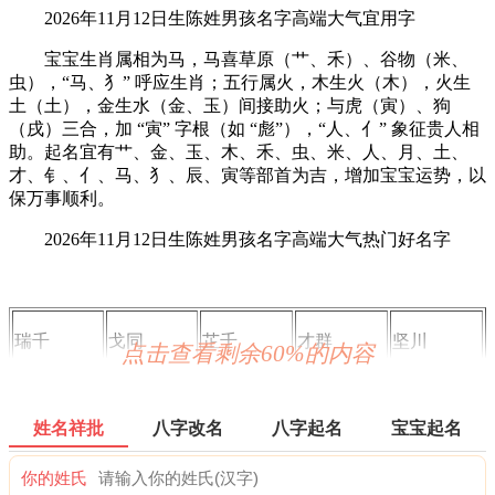
2026年11月12日生陈姓男孩名字高端大气宜用字
宝宝生肖属相为马，马喜草原（艹、禾）、谷物（米、
虫），“马、犭” 呼应生肖；五行属火，木生火（木），火生
土（土），金生水（金、玉）间接助火；与虎（寅）、狗
（戌）三合，加 “寅” 字根（如 “彪”），“人、亻” 象征贵人相
助。起名宜有艹、金、玉、木、禾、虫、米、人、月、土、
才、钅、亻、马、犭、辰、寅等部首为吉，增加宝宝运势，以
保万事顺利。
2026年11月12日生陈姓男孩名字高端大气热门好名字
瑞千
戈同
芷千
才群
坚川
点击查看剩余60%的内容
龙千
少鹏
善仁
霖川
千杭
姓名祥批
八字改名
八字起名
宝宝起名
生升
心汝
心棠
才波
仁欣
你的姓氏