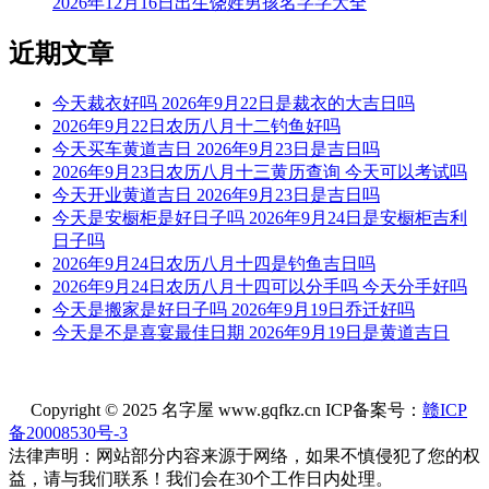
2026年12月16日出生饶姓男孩名字字大全
叶升
旷心
千淳
心祝
小常
近期文章
路才
闻千
戈锐
才山
才轲
今天裁衣好吗 2026年9月22日是裁衣的大吉日吗
2026年9月22日农历八月十二钓鱼好吗
奕兮
心雨
懿千
心宇
心澄
今天买车黄道吉日 2026年9月23日是吉日吗
2026年9月23日农历八月十三黄历查询 今天可以考试吗
今天开业黄道吉日 2026年9月23日是吉日吗
峰戈
千闻
佩心
炎心
心波
今天是安橱柜是好日子吗 2026年9月24日是安橱柜吉利
日子吗
夕博
彦千
心卓
文戈
千芊
2026年9月24日农历八月十四是钓鱼吉日吗
2026年9月24日农历八月十四可以分手吗 今天分手好吗
今天是搬家是好日子吗 2026年9月19日乔迁好吗
少恒
心亮
兆升
祉心
雅夕
今天是不是喜宴最佳日期 2026年9月19日是黄道吉日
语千
舒才
元夕
文千
士桐
Copyright © 2025 名字屋 www.gqfkz.cn ICP备案号：
赣ICP
备20008530号-3
心千
应千
言夕
心诚
才赋
法律声明：网站部分内容来源于网络，如果不慎侵犯了您的权
益，请与我们联系！我们会在30个工作日内处理。