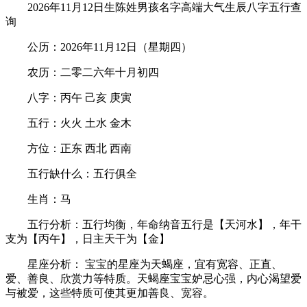
2026年11月12日生陈姓男孩名字高端大气生辰八字五行查
询
公历：2026年11月12日（星期四）
农历：二零二六年十月初四
八字：丙午 己亥 庚寅
五行：火火 土水 金木
方位：正东 西北 西南
五行缺什么：五行俱全
生肖：马
五行分析：五行均衡，年命纳音五行是【天河水】，年干
支为【丙午】，日主天干为【金】
星座分析： 宝宝的星座为天蝎座，宜有宽容、正直、
爱、善良、欣赏力等特质。天蝎座宝宝妒忌心强，内心渴望爱
与被爱，这些特质可使其更加善良、宽容。