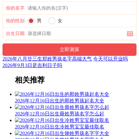
你的名字
千驹
瑞戈
习千
俊少
石云
你的性别
男
女
凯升
才贺
逸心
千熙
心麒
出生日期
夕华
缘千
上荣
亚心
才好
2026年八月廿三生郑姓男孩名字高端大气
今天可以开业吗
2026年9月3日是吉利日子吗
泽兮
心安
林才
心佳
戈伟
相关推荐
少宁
鸿才
心超
永川
少诚
2026年12月16日出生的那姓男孩起名大全
少苑
捷少
才兴
星才
心嘉
2026年12月16日出生毋姓男孩名字怎么起
心怡
兵千
心鹏
经才
少业
2026年12月16日出生冷姓男宝宝最佳取名