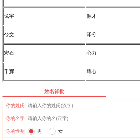
戈宇
源才
兮文
泽兮
宏石
心力
千辉
耀心
姓名祥批
你的姓氏
你的名字
你的性别
男
女