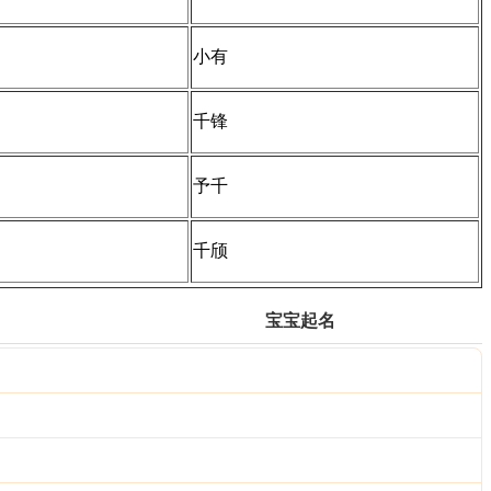
小有
千锋
予千
千颀
宝宝起名