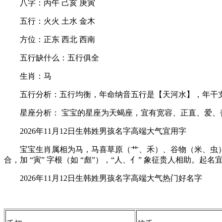
八字：丙午 己亥 庚寅
五行：火火 土水 金木
方位：正东 西北 西南
五行缺什么：五行俱全
生肖：马
五行分析：五行均衡，年命纳音五行是【天河水】，年干支
星座分析： 宝宝的星座为天蝎座，宜有宽容、正直、爱、善
2026年11月12日生韩姓男孩名字高端大气宜用字
宝宝生肖属相为马，马喜草原（艹、禾）、谷物（米、虫），
合，加 “寅” 字根（如 “彪”），“人、亻” 象征贵人相
2026年11月12日生韩姓男孩名字高端大气热门好名字