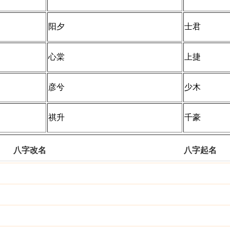
阳夕
士君
心棠
上捷
彦兮
少木
祺升
千豪
八字改名
八字起名