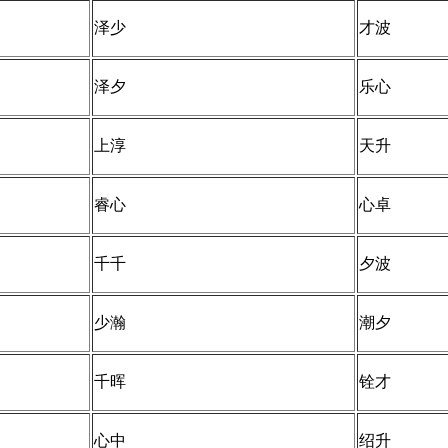
泽少
才波
泽夕
乐心
上淳
天升
睿心
心卓
千千
夕波
少瀚
潮夕
千晖
铨才
心中
绍升