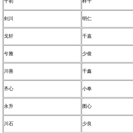
千初
梓千
剑川
明仁
戈轩
千嘉
兮雅
少俊
川善
千鑫
齐心
小奉
永升
图心
川石
少良