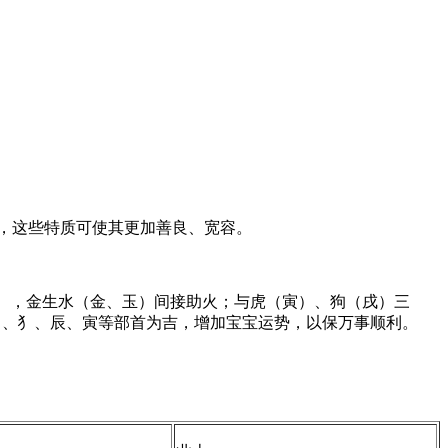
，这些特质可使其更加善良、宽容。
），金生水（金、玉）间接助火；与虎（寅）、狗（戌）三
亻、马、犭、辰、寅等部首为吉，增加宝宝运势，以保万事顺利。