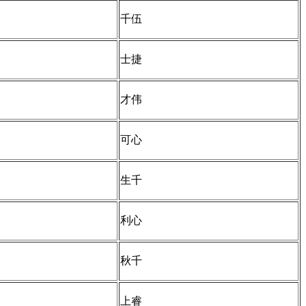
千伍
士捷
才伟
可心
生千
利心
秋千
上睿