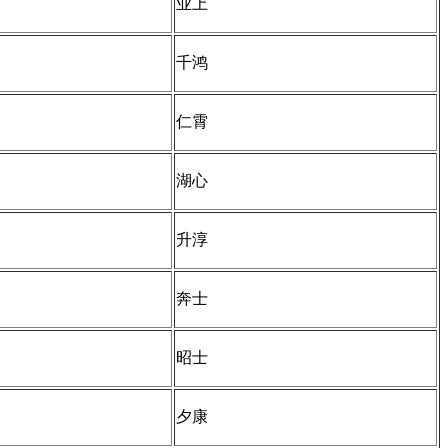
业上
千鸿
仁霄
湖心
升淳
奔士
昭士
夕康