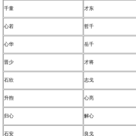
千童
才东
心若
哲千
心华
岳千
晋少
才将
石欣
志戈
升煦
心亮
归心
解心
石安
良戈