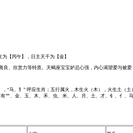
为【丙午】，日主天干为【金】
良、欣赏力等特质。天蝎座宝宝妒忌心强，内心渴望爱与被爱
“马、犭” 呼应生肖；五行属火，木生火（木），火生土（土
助。起名宜有艹、金、玉、木、禾、虫、米、人、月、土、才、钅、