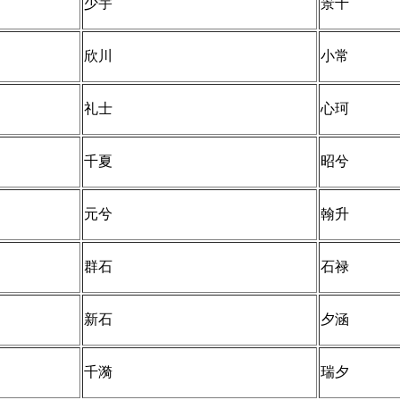
少宇
景千
欣川
小常
礼士
心珂
千夏
昭兮
元兮
翰升
群石
石禄
新石
夕涵
千漪
瑞夕