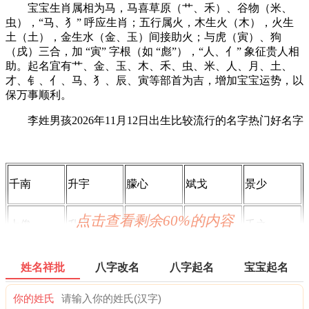
宝宝生肖属相为马，马喜草原（艹、禾）、谷物（米、
虫），“马、犭” 呼应生肖；五行属火，木生火（木），火生
土（土），金生水（金、玉）间接助火；与虎（寅）、狗
（戌）三合，加 “寅” 字根（如 “彪”），“人、亻” 象征贵人相
助。起名宜有艹、金、玉、木、禾、虫、米、人、月、土、
才、钅、亻、马、犭、辰、寅等部首为吉，增加宝宝运势，以
保万事顺利。
李姓男孩2026年11月12日出生比较流行的名字热门好名字
千南
升宇
朦心
斌戈
景少
点击查看剩余60%的内容
上俊
升锋
思川
冬戈
千之
才钰
夕恩
心力
景川
才群
姓名祥批
八字改名
八字起名
宝宝起名
你的姓氏
心映
睿川
杏心
夕鸣
严心