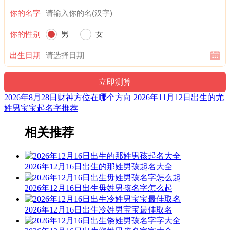
你的名字
千希
千颜
汉才
才先
永升
你的性别
男
女
出生日期
夕伟
川奕
心鹏
戈文
戈彦
全心
文少
灵兮
心聆
永千
2026年8月28日财神方位在哪个方向
2026年11月12日出生的尤
姓男宝宝起名字推荐
心嘉
士君
晋川
千默
伟川
相关推荐
炳心
志千
芷千
仁星
善千
2026年12月16日出生的那姓男孩起名大全
俊兮
夕淳
解心
夕明
上泽
2026年12月16日出生毋姓男孩名字怎么起
2026年12月16日出生冷姓男宝宝最佳取名
念心
千倪
心烽
祺千
升青