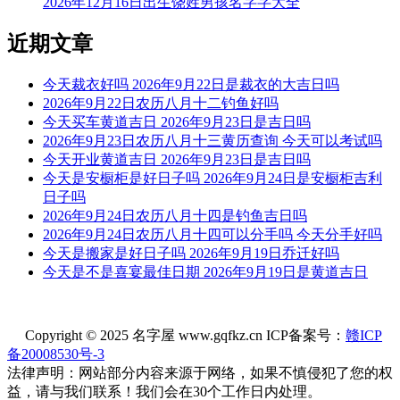
2026年12月16日出生饶姓男孩名字字大全
少苑
文千
心千
心信
严兮
近期文章
才应
心欲
石悦
升星
辰心
今天裁衣好吗 2026年9月22日是裁衣的大吉日吗
2026年9月22日农历八月十二钓鱼好吗
今天买车黄道吉日 2026年9月23日是吉日吗
宏川
立千
捷戈
心青
千畅
2026年9月23日农历八月十三黄历查询 今天可以考试吗
今天开业黄道吉日 2026年9月23日是吉日吗
上远
启少
紫千
才贺
馨心
今天是安橱柜是好日子吗 2026年9月24日是安橱柜吉利
日子吗
2026年9月24日农历八月十四是钓鱼吉日吗
才跃
千淯
维千
千明
洪千
2026年9月24日农历八月十四可以分手吗 今天分手好吗
今天是搬家是好日子吗 2026年9月19日乔迁好吗
今天是不是喜宴最佳日期 2026年9月19日是黄道吉日
绍戈
心静
宁川
心全
心勃
永士
士昌
千彬
元夕
心尧
Copyright © 2025 名字屋 www.gqfkz.cn ICP备案号：
赣ICP
备20008530号-3
法律声明：网站部分内容来源于网络，如果不慎侵犯了您的权
石毅
心茜
升平
元士
叶千
益，请与我们联系！我们会在30个工作日内处理。