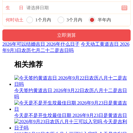
干支：丁亥 冲煞：冲蛇 煞西
生 日
财神：西南 喜神：正南 星神：玉堂
何时动土
1个月内
3个月内
半年内
宜：修造 入宅 安葬 赴任 出行 见贵 求财 订婚 嫁娶 进人口 移
一年内
徙
2026年可以结婚吉日 2026年什么日子
今天动工黄道吉日 2026
忌：-
年9月3日农历七月二十二是吉日吗
2026年9月开工黄道吉日表
相关推荐
2026年9月8日，农历七月二十七
2026年9月16日，农历八月初六
2026年9月25日，农历八月十五
今天签约黄道吉日 2026年9月22日农历八月十二是吉日
吗
2026年9月3日黄历
公历：2026年9月3日
今天是不是开生坟最佳日期 2026年9月23日是黄道吉日
公历：二零二六年七月二十二