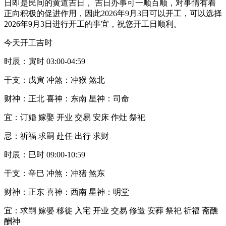
日即是民间的黄道吉日， 吉日办事可一顺百顺，对事情有着
正向积极的促进作用，因此2026年9月3日可以开工，可以选择
2026年9月3日进行开工的事宜，祝您开工日顺利。
今天开工吉时
时辰：寅时 03:00-04:59
干支：戊寅 冲煞：冲猴 煞北
财神：正北 喜神：东南 星神：司命
宜：订婚 嫁娶 开业 交易 安床 作灶 祭祀
忌：祈福 求嗣 赴任 出行 求财
时辰：巳时 09:00-10:59
干支：辛巳 冲煞：冲猪 煞东
财神：正东 喜神：西南 星神：明堂
宜：求嗣 嫁娶 移徙 入宅 开业 交易 修造 安葬 祭祀 祈福 斋醮
酬神