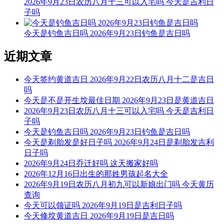
2026年9月23日农历八月十三可以入宅吗 今天是吉利日
干支：丙午年 丙申月 庚辰日
子吗
五行：金
今天是钓鱼吉日吗 2026年9月23日钓鱼是吉日吗
冲煞：冲狗 煞南
近期文章
喜神方位：西北
财神方位：正东
今天签约黄道吉日 2026年9月22日农历八月十二是吉日
吗
福神方位：西南
今天是不是开生坟最佳日期 2026年9月23日是黄道吉日
2026年9月23日农历八月十三可以入宅吗 今天是吉利日
吉神宜趋：天喜 天财 续世 三合 天恩 六仪 天贵 母仓 神在
子吗
凶神宜忌：地火 月厌 飞廉大杀 血忌 重丧 大煞 阴错 阳错 魁罡
今天是钓鱼吉日吗 2026年9月23日钓鱼是吉日吗
复日 神号 日月厌
今天是剃胎发是好日子吗 2026年9月24日是剃胎发吉利
日子吗
生肖冲合：与狗相冲，与龙相刑，与兔相害，与牛相破，与猴
2026年9月24日乔迁好吗 这天搬家好吗
鼠三合，与鸡六合
2026年12月16日出生的那姓男孩起名大全
2026年9月19日农历八月初九可以新娘出门吗 今天黄历
宜：结婚 订婚 开业 装修 乔迁 开张 出差 入宅 出门 搬家 迁居
查询
出行 嫁娶 祭祀 纳采 安床 开业 纳畜 买房 栽树 养殖 剃胎发 下
今天可以领证吗 2026年9月19日是吉利日子吗
聘礼 复婚 出嫁 移徙 栽种 接亲 新娘出门 入宅
今天修坟黄道吉日 2026年9月19日是吉日吗