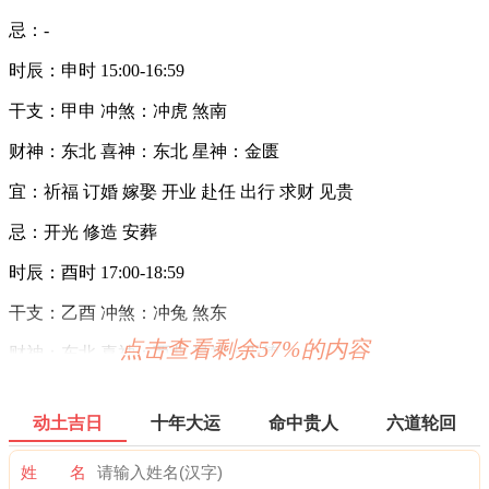
忌：-
时辰：申时 15:00-16:59
干支：甲申 冲煞：冲虎 煞南
财神：东北 喜神：东北 星神：金匮
宜：祈福 订婚 嫁娶 开业 赴任 出行 求财 见贵
忌：开光 修造 安葬
时辰：酉时 17:00-18:59
干支：乙酉 冲煞：冲兔 煞东
点击查看剩余57%的内容
财神：东北 喜神：西北 星神：天德
宜：修造 作灶 求嗣 嫁娶 移徙 入宅 开业 交易
动土吉日
十年大运
命中贵人
六道轮回
忌：祭祀 祈福 斋醮 酬神
姓 名
时辰：亥时 21:00-22:59