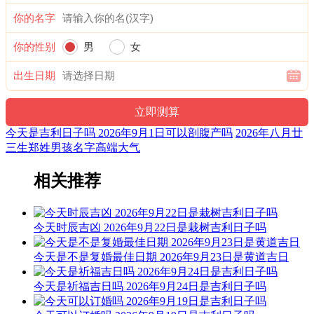
忌：结婚 开业 开张 入土 出差 出门 出行 交易 嫁娶 安床 开业
你的名字
安葬 开生坟 买车 钓鱼 下葬 断奶 投资 出殡 复婚 出嫁 赴任 入
学 移徙 接亲 火化 新娘出门
你的性别
男
女
今天吉时：
出生日期
子时 23:00-00:59
丑时 01:00-02:59
今天是吉利日子吗 2026年9月1日可以剖腹产吗
2026年八月廿
辰时 07:00-08:59
三生郑姓男孩名字高端大气
巳时 09:00-10:59
相关推荐
未时 13:00-14:59
戌时 19:00-20:59
今天时辰吉凶 2026年9月22日是栽树吉利日子吗
2026年9月1日下聘礼黄历查询 2026年9月1日下聘礼好吗？
今天是不是复婚最佳日期 2026年9月23日是黄道吉日
2026年9月1日不是下聘礼的好日子，可以选择其他吉日。
今天是祈福吉日吗 2026年9月24日是吉利日子吗