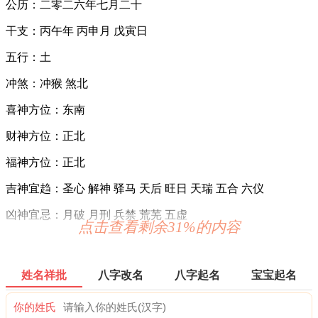
公历：二零二六年七月二十
干支：丙午年 丙申月 戊寅日
五行：土
冲煞：冲猴 煞北
喜神方位：东南
财神方位：正北
福神方位：正北
吉神宜趋：圣心 解神 驿马 天后 旺日 天瑞 五合 六仪
凶神宜忌：月破 月刑 兵禁 荒芜 五虚
点击查看剩余31%的内容
生肖冲合：与猴相冲，与蛇相刑，与蛇相害，与马狗三合，与
猪六合
姓名祥批
八字改名
八字起名
宝宝起名
宜：装修 乔迁 入宅 搬家 迁居 纳畜 安门 盖房 耕种 封顶 上梁
入宅 搬公司
你的姓氏