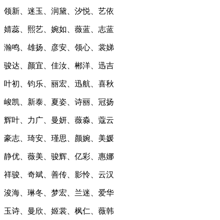
领新、迷玉、润黛、汐悦、艺依
婧蕊、熙艺、婉如、薇蓝、志蓝
瀚鸣、雄扬、彦安、领心、裳娣
骏达、颜宜、佳汝、郴洋、迅吉
叶初、钧乐、丽宏、迅航、喜秋
峻凯、新泰、夏姿、诗丽、冠扬
辉叶、力广、曼妍、薇淼、蔻云
豪志、琦安、瑾思、颜婉、美媛
静优、薇美、骏辉、亿彩、惠娜
祥骏、奇斌、善传、影怜、云汉
浚海、琳冬、梦宏、兰迷、爱华
玉诗、曼欣、姬裳、枫仁、薇韩