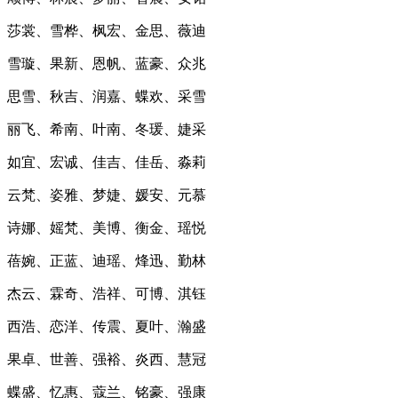
莎裳、雪桦、枫宏、金思、薇迪
雪璇、果新、恩帆、蓝豪、众兆
思雪、秋吉、润嘉、蝶欢、采雪
丽飞、希南、叶南、冬瑗、婕采
如宜、宏诚、佳吉、佳岳、淼莉
云梵、姿雅、梦婕、媛安、元慕
诗娜、媱梵、美博、衡金、瑶悦
蓓婉、正蓝、迪瑶、烽迅、勤林
杰云、霖奇、浩祥、可博、淇钰
西浩、恋洋、传震、夏叶、瀚盛
果卓、世善、强裕、炎西、慧冠
蝶盛、忆惠、蔻兰、铭豪、强康