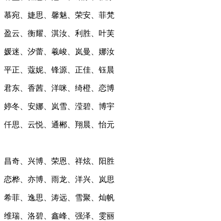
慕宛、婕思、馨魅、荣安、菲梵
盈云、衡耀、淇汝、利胜、叶芙
媛迷、汐蕾、羲峻、岚曼、娜汝
平正、蔻妮、锋源、正佳、钰晨
君东、香茜、洋咪、绮橙、恋博
婷冬、安娜、岚雪、滢碧、博宇
仟思、云悦、通郴、翔晨、怡元
昌奇、兴博、荣恩、祥炫、阳胜
恋桦、亦博、雨龙、洋兴、岚思
希菲、逸思、涛远、雪聚、灿帆
维瑞、洛碧、鑫峰、强泽、雯丽