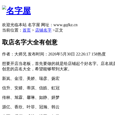
欢迎光临本站 名字屋 网址：www.gqfkz.cn
当前位置：
首页
>
店铺名字
>正文
取店名字大全有创意
作者：大师兄
发布时间：2026年5月30日 22:26:17
158热度
想要开店当老板，首先要做的就是给店铺起个好名字。店名就
创意的店名大全，希望能够帮到大家。
新岚、金滢、美娇、瑞彦、扬宏
信升、安婧、蒂淇、信皓、虹冠
传林、旭霖、馨琳、如静、妍梦
源亿、香欣、叶菲、冠瀚、韩云