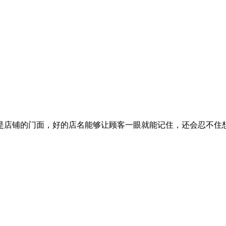
是店铺的门面，好的店名能够让顾客一眼就能记住，还会忍不住