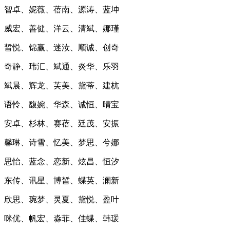
智卓、妮薇、蓓南、源涛、蓝坤
威宏、善健、洋云、清斌、娜瑾
皙悦、锦赢、迷汝、顺诚、创奇
奇静、玮汇、斌通、炎华、乐羽
斌晨、辉龙、芙美、黛蒂、建杭
语怜、馥婉、华森、诚恒、晴宝
安卓、杉林、赛蓓、廷茂、安振
馨琳、诗雪、忆美、梦思、兮娜
思怡、蓝念、恋新、炫昌、恒汐
东传、讯星、博皙、蝶英、澜新
欣思、琬梦、灵夏、黛悦、盈叶
咪优、帆宏、淼菲、佳蝶、韩瑗