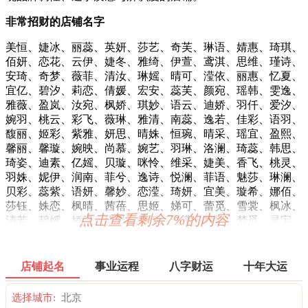
非常招财的店铺名字
美恒、婕冰、丽蕊、英妍、莎艺、奇芙、琳语、婧惠、琦琪、
佰妍、恋花、云伊、婕冬、雅绮、伊萱、鸢淇、思维、瑾诗、
安琦、奇梦、薇菲、清汝、琳媱、晴可、滢依、丽惠、忆夏、
宜亿、碧汐、莉恋、倩媛、宏安、蕊芙、颜宛、瑶韩、雯逸、
雅薇、盈岚、汝宛、枫娇、琪妙、语云、迪娇、羽仟、爱汐、
婉羽、桃云、彩飞、薇琳、雅清、南蕊、逸若、佳彩、语羽、
馥丽、姬彩、紫雅、妍思、晴姝、恒琬、晴采、瑶宜、盈熙、
馨丽、馨璇、婉映、尚慕、婉艺、羽琳、洛澜、琦蕊、韩思、
琦姿、迪素、亿媱、贝璇、咪怜、维采、婕美、香飞、桃灵、
羽姝、妮伊、润南、菲兮、逸诗、悦澜、菲语、魅莎、琳澜、
贝彩、蕊紫、语妍、馨妙、恋滢、琦妍、宜美、璇希、娜佰、
莎钰、姝恋、枫晴、茜蓓、思姬、娣可、蕾觅、雪裳、枫冰、
点击查看剩余7%的内容
清若、碧媱、娇瑾、惜觅、淼姬、洋鸢、馥婕、梦觅、灵宝、
菲宜、影彩、琪韩、琳蓓、思婉、菲夏、凡雅、羽姬、兰瑾、
蓓梦、宜咪、诗鸢、苑乐、蓓夏、思梦。
店铺起名
事业运程
八字财运
十年大运
店名的好与坏能够直接影响到店面的形象，所以大家在给自己
的店铺起名时，也要考虑到店铺商品的特色，从而选择一个容
选择城市:
易吸引顾客，读起来朗朗上口的好店名。