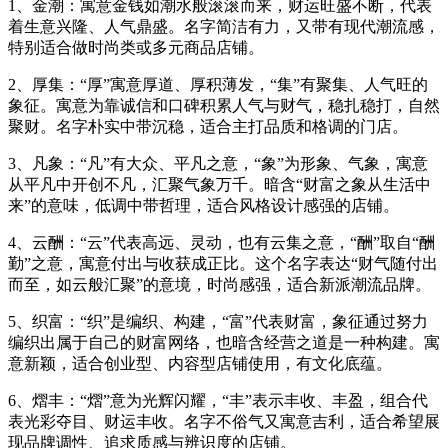
1、金潮：寓意金钱如潮水般滚滚而来，财运旺盛不断，代表
着生意兴隆、人气鼎盛。名字简洁有力，又带有现代潮流感，
特别适合做时尚类或多元商品店铺。
2、厚集：“厚”寓意厚道、厚积薄发，“集”有聚集、人气旺的
象征。寓意为靠诚信和口碑积累人气与财气，稳扎稳打，自然
聚财。名字朴实中带沉稳，适合主打品质和格调的门店。
3、凡象：“凡”有大众、平凡之意，“象”为形象、气象，寓意
从平凡中开创不凡，汇聚气象万千。暗含“财富之象从生活中
来”的意味，低调中带哲理，适合风格设计感强的店铺。
4、云酬：“云”代表高远、灵动，也有云集之意，“酬”取自“酬
勤”之意，寓意付出与收获成正比。这个名字表达“财气随付出
而至，如云般汇聚”的意境，时尚感强，适合新派潮流品牌。
5、织富：“织”是编织、构建，“富”代表财富，象征通过努力
编织出属于自己的财富网络，也暗含经营之道是一种构建。寓
意新颖，适合创业型、内容型店铺使用，有文化底蕴。
6、熠丰：“熠”意为光辉闪耀，“丰”表示丰收、丰盈，组合代
表光彩夺目、财运丰收。名字不俗气又寓意吉利，适合希望展
现品牌调性、追求质感与辨识度的店铺。