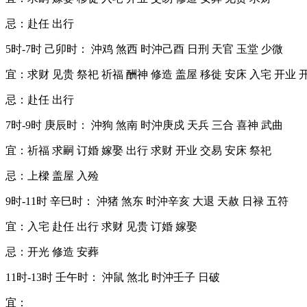
忌：赴任 出行
5时-7时 己卯时： 沖鸡 煞西 时沖己酉 日刑 天官 玉堂 少微
宜：求财 见贵 祭祀 祈福 酬神 修造 盖屋 移徙 安床 入宅 开业 
忌：赴任 出行
7时-9时 庚辰时： 沖狗 煞南 时沖庚戍 天兵 三合 喜神 武曲
宜：祈福 求嗣 订婚 嫁娶 出行 求财 开业 交易 安床 祭祀
忌：上樑 盖屋 入殓
9时-11时 辛巳时： 沖猪 煞东 时沖辛亥 大退 天赦 日禄 五符
宜：入宅 赴任 出行 求财 见贵 订婚 嫁娶
忌：开光 修造 安葬
11时-13时 壬午时： 沖鼠 煞北 时沖壬子 日破
宜：