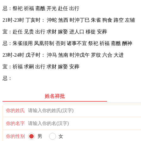
忌：祭祀 祈福 斋醮 开光 赴任 出行
21时-23时 丁亥时： 沖蛇 煞西 时沖丁巳 朱雀 狗食 路空 左辅
宜：赴任 见贵 出行 求财 嫁娶 进人口 移徙 安葬
忌：朱雀须用 凤凰符制 否则 诸事不宜 祭祀 祈福 斋醮 酬神
23时-24时 戊子时： 沖马 煞南 时沖戊午 罗纹 六合 大进
宜：祈福 求嗣 出行 求财 嫁娶 安葬
忌：
姓名祥批
你的姓氏
你的名字
你的性别
男
女