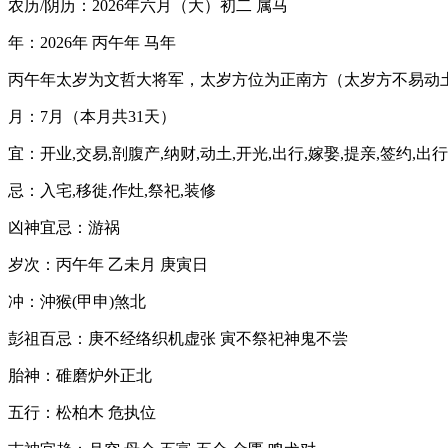
农历/阴历：2026年六月（大）初二 属马
年：2026年 丙午年 马年
丙午年太岁为文哲大将军，太岁方位为正南方（太岁方不易动
月：7月（本月共31天）
宜：开业,交易,剖腹产,纳财,动土,开光,出行,嫁娶,提亲,签约,出行
忌：入宅,移徙,作灶,祭祀,装修
凶神宜忌：游祸
岁次：丙午年 乙未月 庚寅日
冲：沖猴(甲申)煞北
彭祖百忌：庚不经络织机虚张 寅不祭祀神鬼不尝
胎神：碓磨炉外正北
五行：松柏木 危执位