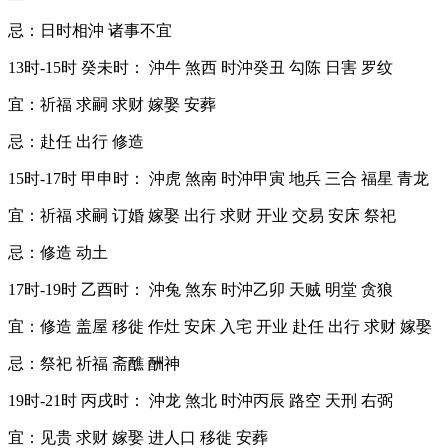
忌：日时相沖 诸事不宜
13时-15时 癸未时： 沖牛 煞西 时沖癸丑 勾陈 日害 罗纹
宜：祈福 求嗣 求财 嫁娶 安葬
忌：赴任 出行 修造
15时-17时 甲申时： 沖虎 煞南 时沖甲寅 地兵 三合 福星 青龙
宜：祈福 求嗣 订婚 嫁娶 出行 求财 开业 交易 安床 祭祀
忌：修造 动土
17时-19时 乙酉时： 沖兔 煞东 时沖乙卯 天贼 明堂 贪狼
宜：修造 盖屋 移徙 作灶 安床 入宅 开业 赴任 出行 求财 嫁娶
忌：祭祀 祈福 斋醮 酬神
19时-21时 丙戌时： 沖龙 煞北 时沖丙辰 路空 天刑 右弼
宜：见贵 求财 嫁娶 进人口 移徙 安葬