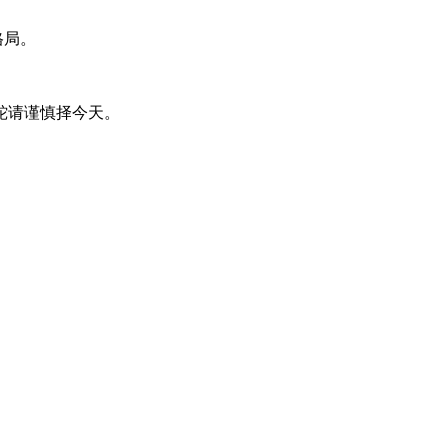
格局。
蛇请谨慎择今天。