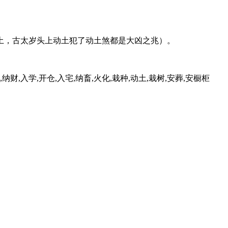
土，古太岁头上动土犯了动土煞都是大凶之兆）。
,纳财,入学,开仓,入宅,纳畜,火化,栽种,动土,栽树,安葬,安橱柜