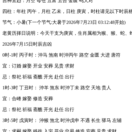
吉神宜趋：月空 母仓 五富 五合 金匮 鸣犬对
四柱：年柱 丙午，月柱 乙未，日柱 庚寅，时柱请见以下时辰
节气：小暑(下一个节气:大暑于2026年7月23日 03:12:48开始)
老黄历择日说明：今天干支为庚寅，生肖属相为猴、猴、蛇、
2026年7月15日时辰吉凶
0时-1时 丙子时：沖马 煞南 时沖丙午 路空 金匮 大进 唐符
宜：订婚 嫁娶 开业 安葬 见贵 求财
忌：祭祀 祈福 斋醮 开光 赴任 出行
1时-3时 丁丑时： 沖羊 煞东 时沖丁未 路空 天地 贵人
宜：合嵴 嫁娶 修造 安葬
忌：祭祀 祈福 斋醮 开光 赴任 出行
3时-5时 戊寅时： 沖猴 煞北 时沖戊申 不遇 长生 驿马 左辅
宜：求嗣 嫁娶 移徙 入宅 开业 交易 修造 安葬 见贵 求财