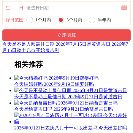
生 日
福神：西南 月支：未土 年太岁：文哲
择日范围
1个月内
3个月内
半年内
阳贵神：正南 月相：既朔月 岁破位：正北
一年内
六曜：先胜 — 平(上午吉，下午凶)：依古籍观点，寓意上午
吉，下午凶。先到者胜，意为此日做任何事都要迅速，赶早不
今天是不是入殓最佳日期 2026年7月15日是黄道吉日
2026年7
赶晚。
月15日动土几点开始最吉利
六曜，又称孔明六曜星、小六壬，是中国传统历法中的一种注
文。后来传至日本，并于当地流行，而在中国影响日渐式微。
相关推荐
十二值日：危执位 — 吉：：俗称“小黄道日”。吉。依古籍观
点，此日万事皆凶。此为对“危”字的误解所致，危，本
今天结婚好吗 2026年9月19日嫁娶好吗
为“高”意，高则有险，故有“危险”之说。然而，“高”乃出人头
地、出类拔萃也，故为黄道之日。
今天是不是动土最佳日期 2026年9月21日是黄道吉日
诗云：
今天是纳畜吉日吗 2026年9月21日纳畜是吉日吗
危日登高及行船，尤恐险惊多不安；修造支柱宜行细，伤着人
命苦难言。
2026年9月21日农历八月十一可以出差吗 今天出差好吗
结婚联姻用之吉，子孙后代有余钱；安床作灶亦可用，不可动