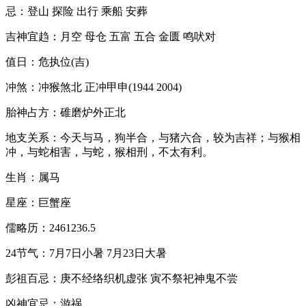
忌：登山 探险 出行 乘船 安葬
吉神宜趋：月空 母仓 五富 五合 金匮 鸣吠对
值日：危执位(吉)
冲煞：冲猴煞北 正冲甲申(1944 2004)
胎神占方：碓磨炉外正北
地支关系：今天与马，狗半合，与猪六合，较为吉祥；与猴相
冲，与蛇相害，与蛇，猴相刑，不太有利。
生肖：属马
星座：巨蟹座
儒略历：2461236.5
24节气：7月7日小暑 7月23日大暑
彭祖百忌：庚不经络织机虚张 寅不祭祀神鬼不尝
凶神宜忌：游祸