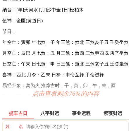
纳音：[年]天河水 [月]沙中金 [日]松柏木
值神：金匮(黄道日)
节日：
年空亡：寅卯 年七煞：子 年三煞：煞北 三煞亥子丑 壬癸坐煞
月空亡：辰巳 月七煞：丑 月三煞：煞西 三煞申酉戌 庚辛坐煞
日空亡：午未 日七煞：申 日三煞：煞北 三煞亥子丑 壬癸坐煞
喜神：西北 月令：乙未 日禄：申命互禄 甲命进禄
易经卦象：离为火 推荐吉时：子，寅，卯，午，未，酉
点击查看剩余76%的内容
财神：正东 月名：季夏 太岁位：正南
阴贵神：东北 物候：蟋蟀居壁 犯太岁：马,鼠,牛,兔
提车吉日
八字财运
事业运程
紫薇财运
十二值神：金匮 — 吉：俗称“大黄道日”。古籍云：福德星，
月仙星，亦称金柜。利释道用事，阍者女子用事，吉。宜嫁
姓 名
娶，不宜整戎伍。