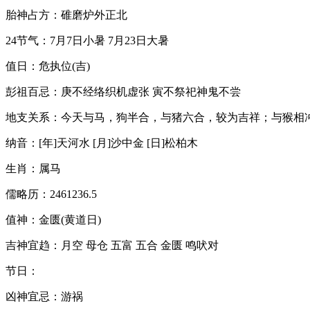
胎神占方：碓磨炉外正北
24节气：7月7日小暑 7月23日大暑
值日：危执位(吉)
彭祖百忌：庚不经络织机虚张 寅不祭祀神鬼不尝
地支关系：今天与马，狗半合，与猪六合，较为吉祥；与猴相
纳音：[年]天河水 [月]沙中金 [日]松柏木
生肖：属马
儒略历：2461236.5
值神：金匮(黄道日)
吉神宜趋：月空 母仓 五富 五合 金匮 鸣吠对
节日：
凶神宜忌：游祸