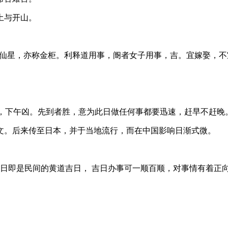
土与开山。
，月仙星，亦称金柜。利释道用事，阍者女子用事，吉。宜嫁娶，
午吉，下午凶。先到者胜，意为此日做任何事都要迅速，赶早不赶晚
文。后来传至日本，并于当地流行，而在中国影响日渐式微。
道日即是民间的黄道吉日， 吉日办事可一顺百顺，对事情有着正向