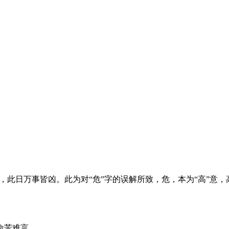
点，此日万事皆凶。此为对“危”字的误解所致，危，本为“高”意，
命苦难言。