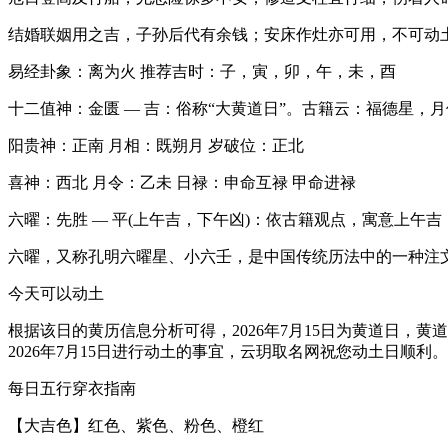
结婚联姻用之吉，子孙后代有余钱；安床作灶亦可用，不可动
易经卦象：离为火 推荐吉时：子，寅，卯，午，未，酉
十二值神：金匮 — 吉：俗称“大黄道日”。古籍云：福德星
阳贵神：正南 月相：既朔月 岁破位：正北
喜神：西北 月令：乙未 日禄：申命互禄 甲命进禄
六曜：先胜 — 平(上午吉，下午凶)：依古籍观点，寓意上
六曜，又称孔明六曜星、小六壬，是中国传统历法中的一种注
今天可以动土
根据该日的黄历信息分析可得，2026年7月15日为黄道日，黄
2026年7月15日进行动土的事宜，云玥取名网祝您动土日顺利。
每日五行穿衣指南
【大吉色】红色、紫色、粉色、橙红