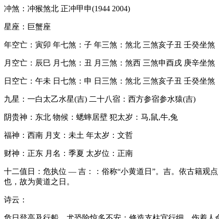
冲煞：冲猴煞北 正冲甲申(1944 2004)
星座：巨蟹座
年空亡：寅卯 年七煞：子 年三煞：煞北 三煞亥子丑 壬癸坐煞
月空亡：辰巳 月七煞：丑 月三煞：煞西 三煞申酉戌 庚辛坐煞
日空亡：午未 日七煞：申 日三煞：煞北 三煞亥子丑 壬癸坐煞
九星：一白太乙水星(吉) 二十八宿：西方参宿参水猿(吉)
阴贵神：东北 物候：蟋蟀居壁 犯太岁：马,鼠,牛,兔
福神：西南 月支：未土 年太岁：文哲
财神：正东 月名：季夏 太岁位：正南
十二值日：危执位 — 吉：：俗称“小黄道日”。吉。依古籍观
也，故为黄道之日。
诗云：
危日登高及行船，尤恐险惊多不安；修造支柱宜行细，伤着人