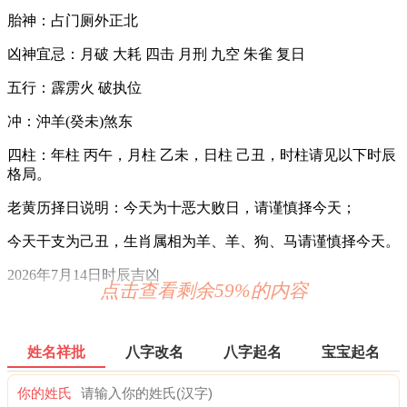
胎神：占门厕外正北
凶神宜忌：月破 大耗 四击 月刑 九空 朱雀 复日
五行：霹雳火 破执位
冲：沖羊(癸未)煞东
四柱：年柱 丙午，月柱 乙未，日柱 己丑，时柱请见以下时辰
格局。
老黄历择日说明：今天为十恶大败日，请谨慎择今天；
今天干支为己丑，生肖属相为羊、羊、狗、马请谨慎择今天。
2026年7月14日时辰吉凶
点击查看剩余59%的内容
0时-1时 甲子时：沖马 煞南 时沖甲午 白虎 地兵 贪狼
宜：赴任 出行 求财 嫁娶 移徙 开业 安葬
姓名祥批
八字改名
八字起名
宝宝起名
忌：白虎须用 麒麟符制 否则 诸事不宜 修造 动土
你的姓氏