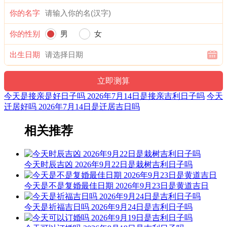
1时-3时 乙丑时： 沖羊 煞东 时沖乙未 玉堂 少微 唐符
你的名字
宜：修造 盖屋 移徙 安床 入宅 开业 开仓 赴任 出行 见贵 求财
订婚 嫁娶 进人口
你的性别
男
女
忌：
出生日期
3时-5时 丙寅时： 沖猴 煞北 时沖丙申 天贼 路空 天地
宜：合嵴 嫁娶 修造 安葬
今天是接亲是好日子吗 2026年7月14日是接亲吉利日子吗
今天
忌：祭祀 祈福 斋醮 酬神
迁居好吗 2026年7月14日是迁居吉日吗
5时-7时 丁卯时： 沖鸡 煞西 时沖丁酉 元武 不遇 路空 三合
相关推荐
宜：求嗣 订婚 嫁娶 求财 开业 交易 安床
忌：赴任 出行 修造 动土 祭祀 祈福 斋醮 开光
今天时辰吉凶 2026年9月22日是栽树吉利日子吗
7时-9时 戊辰时： 沖狗 煞南 时沖戊戍 司命 右弼 凤
今天是不是复婚最佳日期 2026年9月23日是黄道吉日
宜：作灶 祭祀 祈福 斋醮 酬神 修造 赴任 见贵 求财 出行 嫁娶
今天是祈福吉日吗 2026年9月24日是吉利日子吗
进人口 移徙 安葬