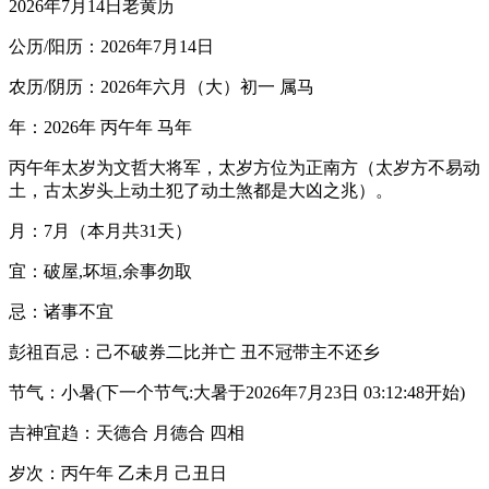
2026年7月14日老黄历
公历/阳历：2026年7月14日
农历/阴历：2026年六月（大）初一 属马
年：2026年 丙午年 马年
丙午年太岁为文哲大将军，太岁方位为正南方（太岁方不易动
土，古太岁头上动土犯了动土煞都是大凶之兆）。
月：7月（本月共31天）
宜：破屋,坏垣,余事勿取
忌：诸事不宜
彭祖百忌：己不破券二比并亡 丑不冠带主不还乡
节气：小暑(下一个节气:大暑于2026年7月23日 03:12:48开始)
吉神宜趋：天德合 月德合 四相
岁次：丙午年 乙未月 己丑日