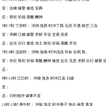
宜：合嵴 嫁娶 修造 安葬
忌：祭祀 祈福 斋醮 酬神
5时-7时 丁卯时： 沖鸡 煞西 时沖丁酉 元武 不遇 路空 三合
宜：求嗣 订婚 嫁娶 求财 开业 交易 安床
忌：赴任 出行 修造 动土 祭祀 祈福 斋醮 开光
7时-9时 戊辰时： 沖狗 煞南 时沖戊戍 司命 右弼 凤
宜：作灶 祭祀 祈福 斋醮 酬神 修造 赴任 见贵 求财 出行 嫁娶 
忌：
9时-11时 己巳时： 沖猪 煞东 时沖己亥 日破
宜：
忌：日时相沖 诸事不宜
11时-13时 庚午时： 沖鼠 煞北 时沖庚子 地兵 禄贵 青龙