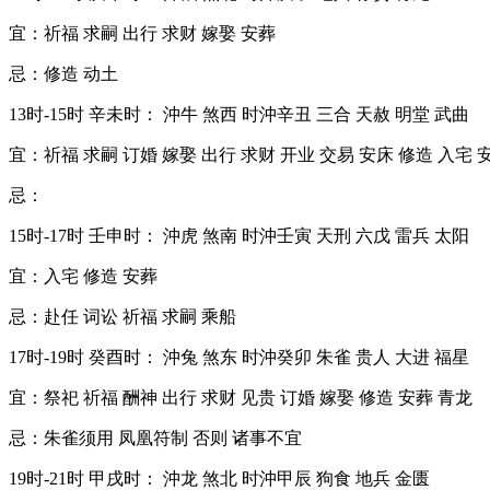
宜：祈福 求嗣 出行 求财 嫁娶 安葬
忌：修造 动土
13时-15时 辛未时： 沖牛 煞西 时沖辛丑 三合 天赦 明堂 武曲
宜：祈福 求嗣 订婚 嫁娶 出行 求财 开业 交易 安床 修造 入宅 
忌：
15时-17时 壬申时： 沖虎 煞南 时沖壬寅 天刑 六戊 雷兵 太阳
宜：入宅 修造 安葬
忌：赴任 词讼 祈福 求嗣 乘船
17时-19时 癸酉时： 沖兔 煞东 时沖癸卯 朱雀 贵人 大进 福星
宜：祭祀 祈福 酬神 出行 求财 见贵 订婚 嫁娶 修造 安葬 青龙
忌：朱雀须用 凤凰符制 否则 诸事不宜
19时-21时 甲戌时： 沖龙 煞北 时沖甲辰 狗食 地兵 金匮