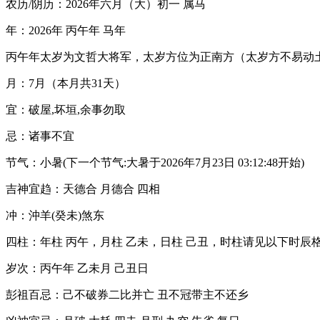
农历/阴历：2026年六月（大）初一 属马
年：2026年 丙午年 马年
丙午年太岁为文哲大将军，太岁方位为正南方（太岁方不易动
月：7月（本月共31天）
宜：破屋,坏垣,余事勿取
忌：诸事不宜
节气：小暑(下一个节气:大暑于2026年7月23日 03:12:48开始)
吉神宜趋：天德合 月德合 四相
冲：沖羊(癸未)煞东
四柱：年柱 丙午，月柱 乙未，日柱 己丑，时柱请见以下时辰
岁次：丙午年 乙未月 己丑日
彭祖百忌：己不破券二比并亡 丑不冠带主不还乡