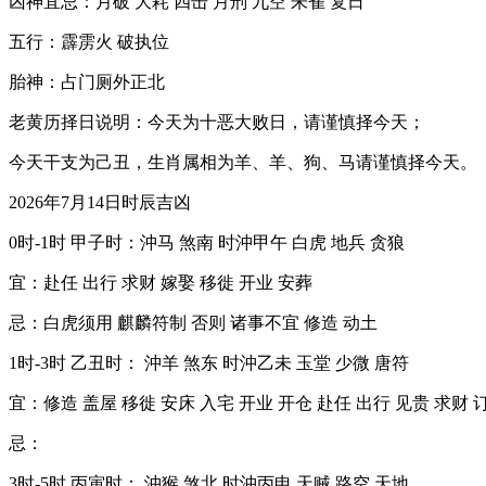
凶神宜忌：月破 大耗 四击 月刑 九空 朱雀 复日
五行：霹雳火 破执位
胎神：占门厕外正北
老黄历择日说明：今天为十恶大败日，请谨慎择今天；
今天干支为己丑，生肖属相为羊、羊、狗、马请谨慎择今天。
2026年7月14日时辰吉凶
0时-1时 甲子时：沖马 煞南 时沖甲午 白虎 地兵 贪狼
宜：赴任 出行 求财 嫁娶 移徙 开业 安葬
忌：白虎须用 麒麟符制 否则 诸事不宜 修造 动土
1时-3时 乙丑时： 沖羊 煞东 时沖乙未 玉堂 少微 唐符
宜：修造 盖屋 移徙 安床 入宅 开业 开仓 赴任 出行 见贵 求财 
忌：
3时-5时 丙寅时： 沖猴 煞北 时沖丙申 天贼 路空 天地