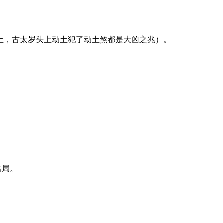
土，古太岁头上动土犯了动土煞都是大凶之兆）。
格局。