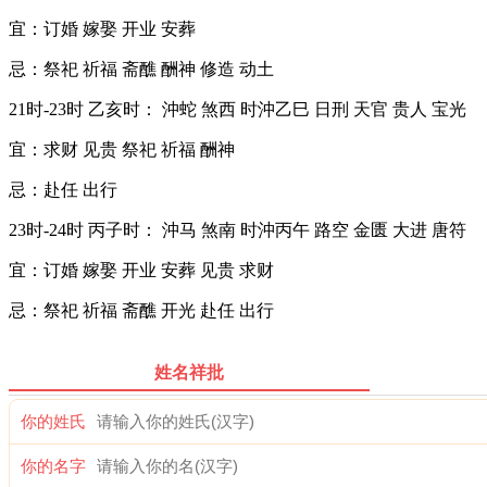
宜：订婚 嫁娶 开业 安葬
忌：祭祀 祈福 斋醮 酬神 修造 动土
21时-23时 乙亥时： 沖蛇 煞西 时沖乙巳 日刑 天官 贵人 宝光
宜：求财 见贵 祭祀 祈福 酬神
忌：赴任 出行
23时-24时 丙子时： 沖马 煞南 时沖丙午 路空 金匮 大进 唐符
宜：订婚 嫁娶 开业 安葬 见贵 求财
忌：祭祀 祈福 斋醮 开光 赴任 出行
姓名祥批
你的姓氏
你的名字