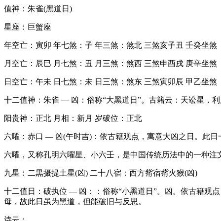
值神：朱雀(黑道日)
星座：巨蟹座
年空亡：寅卯 年七煞：子 年三煞：煞北 三煞亥子丑 壬癸坐煞
月空亡：辰巳 月七煞：丑 月三煞：煞西 三煞申酉戌 庚辛坐煞
日空亡：午未 日七煞：未 日三煞：煞东 三煞寅卯辰 甲乙坐煞
十二值神：朱雀 — 凶：俗称“大黑道日”。古籍云：天讼星，
阳贵神：正北 月相：新月 岁破位：正北
六曜：赤口 — 凶(午时吉)：依古籍观点，寓意大凶之日。此
六曜，又称孔明六曜星、小六壬，是中国传统历法中的一种注
九星：二黒摄提土星(凶) 二十八宿：西方觜宿觜火猴(凶)
十二值日：破执位 — 凶：：俗称“小黑道日”。凶。依古籍
母，故此日虽为黑道，但能破旧与反思。
诗云：