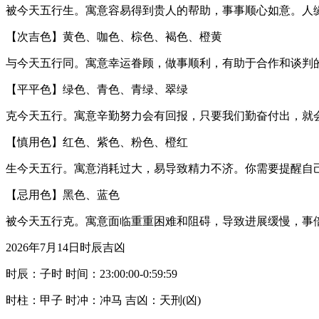
被今天五行生。寓意容易得到贵人的帮助，事事顺心如意。人
【次吉色】黄色、咖色、棕色、褐色、橙黄
与今天五行同。寓意幸运眷顾，做事顺利，有助于合作和谈判
【平平色】绿色、青色、青绿、翠绿
克今天五行。寓意辛勤努力会有回报，只要我们勤奋付出，就
【慎用色】红色、紫色、粉色、橙红
生今天五行。寓意消耗过大，易导致精力不济。你需要提醒自
【忌用色】黑色、蓝色
被今天五行克。寓意面临重重困难和阻碍，导致进展缓慢，事
2026年7月14日时辰吉凶
时辰：子时 时间：23:00:00-0:59:59
时柱：甲子 时冲：冲马 吉凶：天刑(凶)