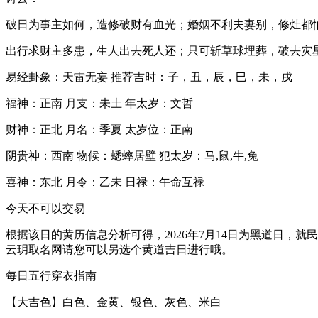
破日为事主如何，造修破财有血光；婚姻不利夫妻别，修灶都
出行求财主多患，生人出去死人还；只可斩草球埋葬，破去灾
易经卦象：天雷无妄 推荐吉时：子，丑，辰，巳，未，戌
福神：正南 月支：未土 年太岁：文哲
财神：正北 月名：季夏 太岁位：正南
阴贵神：西南 物候：蟋蟀居壁 犯太岁：马,鼠,牛,兔
喜神：东北 月令：乙未 日禄：午命互禄
今天不可以交易
根据该日的黄历信息分析可得，2026年7月14日为黑道日
云玥取名网请您可以另选个黄道吉日进行哦。
每日五行穿衣指南
【大吉色】白色、金黄、银色、灰色、米白