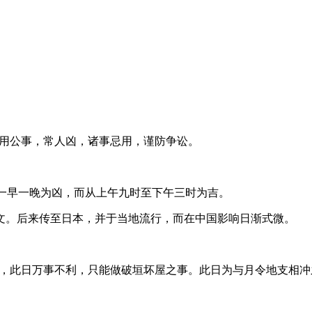
利用公事，常人凶，诸事忌用，谨防争讼。
日一早一晚为凶，而从上午九时至下午三时为吉。
文。后来传至日本，并于当地流行，而在中国影响日渐式微。
观点，此日万事不利，只能做破垣坏屋之事。此日为与月令地支相