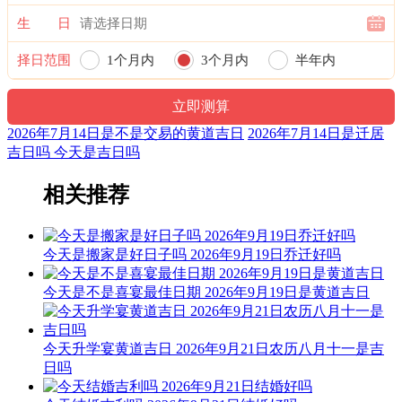
冲煞：冲鸡煞西
生 日
时冲：辛酉
择日范围
1个月内
3个月内
半年内
吉神：母仓 益后 天愿 玉堂
一年内
【巳时】[09:00-10:59]
2026年7月14日是不是交易的黄道吉日
2026年7月14日是迁居
时辰宜：求嗣 置产 整甲 取鱼 动土 出行 安床 打猎 旅游 出火
吉日吗 今天是吉日吗
鼓铸 冠笄 安碓硙 穿井 畋猎 移徙 掘井
相关推荐
时辰忌：买房 生子 嫁娶 求医疗病 伐木 会亲友 捕捉 修墓 渡水
归火 乘船 修坟 破屋坏垣 纳婿
冲煞：冲猪煞东
今天是搬家是好日子吗 2026年9月19日乔迁好吗
时冲：癸亥
今天是不是喜宴最佳日期 2026年9月19日是黄道吉日
吉神：青龙 守日 普护 福生
【申时】[15:00-16:59]
今天升学宴黄道吉日 2026年9月21日农历八月十一是吉
日吗
时辰宜：补垣 祈福 移柩 扫舍 安碓硙 修造 交易 求子 破屋坏垣
生子 修仓库