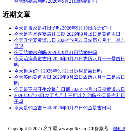
今天结婚吉利吗 2026年9月21日结婚好吗
时辰忌：动土 挂匾 进人口 开业 理发 冠笄 平治道涂 伐木
近期文章
冲煞：冲虎煞南
今天是搬家是好日子吗 2026年9月19日乔迁好吗
时冲：丙寅
今天是不是喜宴最佳日期 2026年9月19日是黄道吉日
今天升学宴黄道吉日 2026年9月21日农历八月十一是吉
吉神：月德合 天符
日吗
【戌时】[19:00-20:59]
今天结婚吉利吗 2026年9月21日结婚好吗
今天治病黄道吉日 2026年9月21日农历八月十一是吉日
时辰宜：乘船 入学 祭祀
吗
今天拆房好吗 2026年9月21日拆房是吉日吗
时辰忌：鼓铸 上梁 下葬
今天签约黄道吉日 2026年9月22日农历八月十二是吉日
吗
冲煞：冲龙煞北
今天是不是开生坟最佳日期 2026年9月23日是黄道吉日
时冲：戊辰
2026年9月23日农历八月十三可以入宅吗 今天是吉利日
子吗
吉神：时阳 生气 天巫
今天是钓鱼吉日吗 2026年9月23日钓鱼是吉日吗
今天黄历不宜开业，建议重新择日，若您想寻找到最合适的开
业日子，则需要点击下方的【开业吉日】。
Copyright © 2025 名字屋 www.gqfkz.cn ICP备案号：
赣ICP