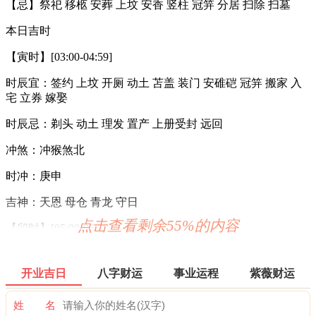
【忌】祭祀 移柩 安葬 上坟 安香 竖柱 冠笄 分居 扫除 扫墓
本日吉时
【寅时】[03:00-04:59]
时辰宜：签约 上坟 开厕 动土 苫盖 装门 安碓硙 冠笄 搬家 入
宅 立券 嫁娶
时辰忌：剃头 动土 理发 置产 上册受封 远回
冲煞：冲猴煞北
时冲：庚申
吉神：天恩 母仓 青龙 守日
点击查看剩余55%的内容
【卯时】[05:00-06:59]
时辰宜：领证 生子 置产 安葬 开工 针刺 开厕
开业吉日
八字财运
事业运程
紫薇财运
时辰忌：大事勿用 搬家 订盟 斋醮 出货财 交易 移徒 祭祖 求嗣
立卷
姓 名