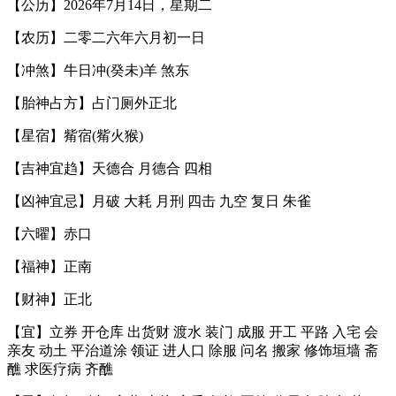
【公历】2026年7月14日，星期二
【农历】二零二六年六月初一日
【冲煞】牛日冲(癸未)羊 煞东
【胎神占方】占门厕外正北
【星宿】觜宿(觜火猴)
【吉神宜趋】天德合 月德合 四相
【凶神宜忌】月破 大耗 月刑 四击 九空 复日 朱雀
【六曜】赤口
【福神】正南
【财神】正北
【宜】立券 开仓库 出货财 渡水 装门 成服 开工 平路 入宅 会
亲友 动土 平治道涂 领证 进人口 除服 问名 搬家 修饰垣墙 斋
醮 求医疗病 齐醮