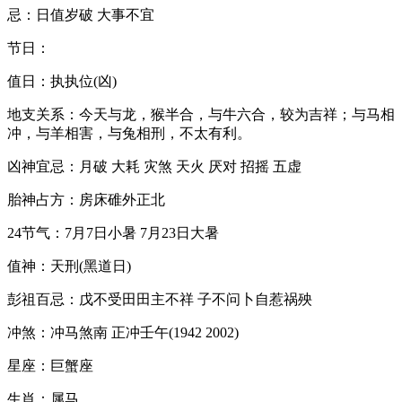
忌：日值岁破 大事不宜
节日：
值日：执执位(凶)
地支关系：今天与龙，猴半合，与牛六合，较为吉祥；与马相
冲，与羊相害，与兔相刑，不太有利。
凶神宜忌：月破 大耗 灾煞 天火 厌对 招摇 五虚
胎神占方：房床碓外正北
24节气：7月7日小暑 7月23日大暑
值神：天刑(黑道日)
彭祖百忌：戊不受田田主不祥 子不问卜自惹祸殃
冲煞：冲马煞南 正冲壬午(1942 2002)
星座：巨蟹座
生肖：属马