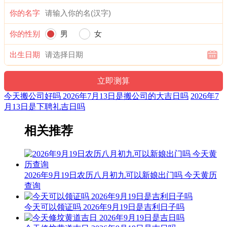
业。“执”有“执行、施行，掌握、控制，捉拿、拘捕”等意，建
你的名字
房、种植、捕捉与此类意思相近，而移居、出行、开业则与其
相差较远，故有“执日宜建屋、种植、捕捉；忌移居、出行、
你的性别
男
女
开业”之说。
出生日期
诗云：
执日威仪总等权，得遇之星出大贤；捉贼擒盗马到成，入宅进
火亦安太。
今天搬公司好吗 2026年7月13日是搬公司的大吉日吗
2026年7
月13日是下聘礼吉日吗
结婚嫁娶宜慎用，见官词讼可为吉；开山放水有阻碍，参看时
通至有益。
相关推荐
阴贵神：西南 物候：蟋蟀居壁 犯太岁：马,鼠,牛,兔
六曜：先负 — 平(早晚吉，白天凶)：依古籍观点，寓意上午
凶，下午吉。与先胜相反，此日不宜轻举妄动，做事要慢半
2026年9月19日农历八月初九可以新娘出门吗 今天黄历
拍。
查询
六曜，又称孔明六曜星、小六壬，是中国传统历法中的一种注
今天可以领证吗 2026年9月19日是吉利日子吗
文。后来传至日本，并于当地流行，而在中国影响日渐式微。
阳贵神：东北 月相：晓月 岁破位：正北