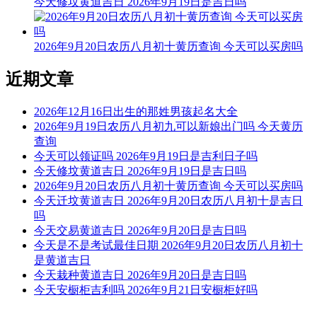
今天修坟黄道吉日 2026年9月19日是吉日吗
财神：正北 月名：仲夏 太岁位：正南
2026年9月20日农历八月初十黄历查询 今天可以买房吗
九星：三碧轩辕木星(安) 二十八宿：西方毕宿毕月乌(吉)
近期文章
今天不可以治病
根据该日的黄历信息分析可得，2026年7月13日为黑道日，就
2026年12月16日出生的那姓男孩起名大全
民间说法来看，黑道日不利行事，若这一日治病，可能会有不
2026年9月19日农历八月初九可以新娘出门吗 今天黄历
好的影响， 但黑道日并不是完全忌讳治病，若怕带来不好的
查询
影响，云玥取名网请您可以另选个黄道吉日进行哦。
今天可以领证吗 2026年9月19日是吉利日子吗
今天修坟黄道吉日 2026年9月19日是吉日吗
每日五行穿衣指南
2026年9月20日农历八月初十黄历查询 今天可以买房吗
【大吉色】绿色、青色、青绿、翠绿
今天迁坟黄道吉日 2026年9月20日农历八月初十是吉日
吗
被今天五行生。寓意容易得到贵人的帮助，事事顺心如意。人
今天交易黄道吉日 2026年9月20日是吉日吗
缘和异性缘也会变得非常好，对身边的人来说显得格外有魅
今天是不是考试最佳日期 2026年9月20日农历八月初十
力。可以借助五行的影响，充分发挥自己的才能。
是黄道吉日
今天栽种黄道吉日 2026年9月20日是吉日吗
【次吉色】黑色、蓝色
今天安橱柜吉利吗 2026年9月21日安橱柜好吗
与今天五行同。寓意幸运眷顾，做事顺利，有助于合作和谈判