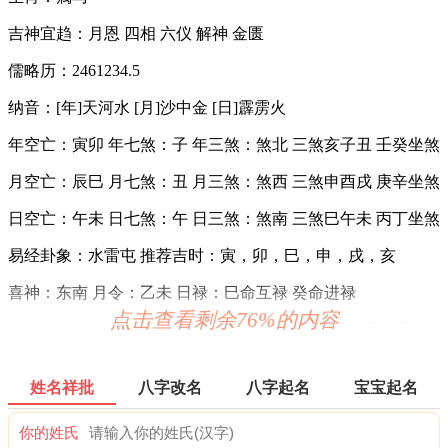
吉神宜趋：月恩 四相 六仪 解神 金匮
儒略历：2461234.5
纳音：[年]天河水 [月]沙中金 [日]霹雳火
年空亡：寅卯 年七煞：子 年三煞：煞北 三煞亥子丑 壬癸坐煞
月空亡：辰巳 月七煞：丑 月三煞：煞西 三煞申酉戌 庚辛坐煞
日空亡：午未 日七煞：午 日三煞：煞南 三煞巳午未 丙丁坐煞
易经卦象：水雷屯 推荐吉时：寅，卯，巳，申，戌，亥
喜神：东南 月令：乙未 日禄：巳命互禄 癸命进禄
点击查看剩余76%的内容
十二值神：天刑 — 凶：俗称“大黑道日”。古籍云：天刑星，
利于出师，战无不克，其它动作谋为皆不宜用，大忌词讼。
福神：正北 月支：未土 年太岁：文哲
姓名祥批
八字改名
八字起名
宝宝起名
十二值日：执执位 — 吉：：吉：俗称“小黄道日”。吉。依古
你的姓氏
籍观点，此日宜建屋、种植、捕捉；忌移居、出行、开