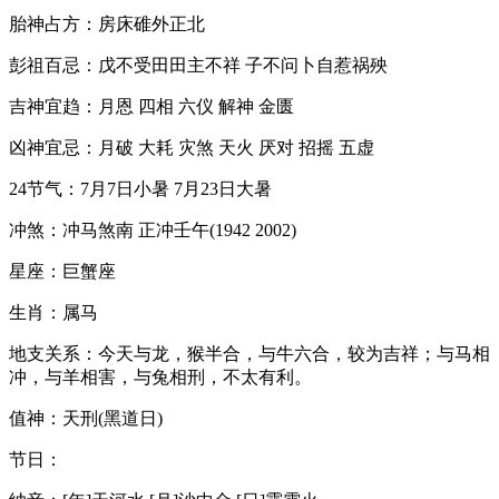
胎神占方：房床碓外正北
彭祖百忌：戊不受田田主不祥 子不问卜自惹祸殃
吉神宜趋：月恩 四相 六仪 解神 金匮
凶神宜忌：月破 大耗 灾煞 天火 厌对 招摇 五虚
24节气：7月7日小暑 7月23日大暑
冲煞：冲马煞南 正冲壬午(1942 2002)
星座：巨蟹座
生肖：属马
地支关系：今天与龙，猴半合，与牛六合，较为吉祥；与马相
冲，与羊相害，与兔相刑，不太有利。
值神：天刑(黑道日)
节日：