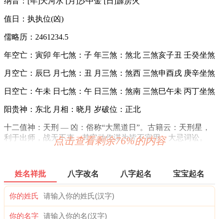
纳音：[年]天河水 [月]沙中金 [日]霹雳火
值日：执执位(凶)
儒略历：2461234.5
年空亡：寅卯 年七煞：子 年三煞：煞北 三煞亥子丑 壬癸坐煞
月空亡：辰巳 月七煞：丑 月三煞：煞西 三煞申酉戌 庚辛坐煞
日空亡：午未 日七煞：午 日三煞：煞南 三煞巳午未 丙丁坐煞
阳贵神：东北 月相：晓月 岁破位：正北
十二值神：天刑 — 凶：俗称“大黑道日”。古籍云：天刑星，
利于出师，战无不克，其它动作谋为皆不宜用，大忌词讼。
点击查看剩余76%的内容
喜神：东南 月令：乙未 日禄：巳命互禄 癸命进禄
财神：正北 月名：仲夏 太岁位：正南
姓名祥批
八字改名
八字起名
宝宝起名
六曜：先负 — 平(早晚吉，白天凶)：依古籍观点，寓意上午
你的姓氏
凶，下午吉。与先胜相反，此日不宜轻举妄动，做事要慢半
拍。
你的名字