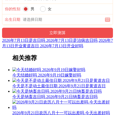
六曜，又称孔明六曜星、小六壬，是中国传统历法中的一种注
你的性别
男
女
文。后来传至日本，并于当地流行，而在中国影响日渐式微。
出生日期
阴贵神：西南 物候：蟋蟀居壁 犯太岁：马,鼠,牛,兔
易经卦象：水雷屯 推荐吉时：寅，卯，巳，申，戌，亥
十二值日：执执位 — 吉：：吉：俗称“小黄道日”。吉。依古
2026年7月13日是吉日吗 2026年7月13日是治病吉日吗
2026年7
籍观点，此日宜建屋、种植、捕捉；忌移居、出行、开
月13日开业黄道吉日 2026年7月13日开业好吗
业。“执”有“执行、施行，掌握、控制，捉拿、拘捕”等意，建
房、种植、捕捉与此类意思相近，而移居、出行、开业则与其
相关推荐
相差较远，故有“执日宜建屋、种植、捕捉；忌移居、出行、
开业”之说。
今天结婚好吗 2026年9月19日嫁娶好吗
诗云：
今天是不是动土最佳日期 2026年9月21日是黄道吉日
执日威仪总等权，得遇之星出大贤；捉贼擒盗马到成，入宅进
火亦安太。
今天是纳畜吉日吗 2026年9月21日纳畜是吉日吗
结婚嫁娶宜慎用，见官词讼可为吉；开山放水有阻碍，参看时
通至有益。
2026年9月21日农历八月十一可以出差吗 今天出差好吗