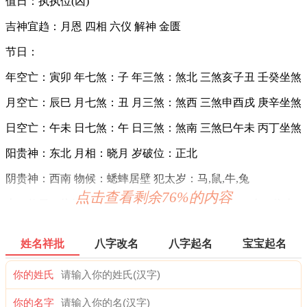
值日：执执位(凶)
吉神宜趋：月恩 四相 六仪 解神 金匮
节日：
年空亡：寅卯 年七煞：子 年三煞：煞北 三煞亥子丑 壬癸坐煞
月空亡：辰巳 月七煞：丑 月三煞：煞西 三煞申酉戌 庚辛坐煞
日空亡：午未 日七煞：午 日三煞：煞南 三煞巳午未 丙丁坐煞
阳贵神：东北 月相：晓月 岁破位：正北
阴贵神：西南 物候：蟋蟀居壁 犯太岁：马,鼠,牛,兔
点击查看剩余76%的内容
十二值日：执执位 — 吉：：吉：俗称“小黄道日”。吉。依古
籍观点，此日宜建屋、种植、捕捉；忌移居、出行、开
业。“执”有“执行、施行，掌握、控制，捉拿、拘捕”等意，建
姓名祥批
八字改名
八字起名
宝宝起名
房、种植、捕捉与此类意思相近，而移居、出行、开业则与其
相差较远，故有“执日宜建屋、种植、捕捉；忌移居、出行、
你的姓氏
开业”之说。
诗云：
你的名字