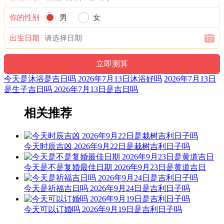
执日威仪总等权，得遇之星出大贤；捉贼擒盗马到成，入宅进
你的性别
男
女
火亦安太。
出生日期
结婚嫁娶宜慎用，见官词讼可为吉；开山放水有阻碍，参看时
通至有益。
福神：正北 月支：未土 年太岁：文哲
今天是沐浴是吉日吗 2026年7月13日沐浴好吗
2026年7月13日
是生子吉日吗 2026年7月13日是吉日吗
易经卦象：水雷屯 推荐吉时：寅，卯，巳，申，戌，亥
十二值神：天刑 — 凶：俗称“大黑道日”。古籍云：天刑星，
相关推荐
利于出师，战无不克，其它动作谋为皆不宜用，大忌词讼。
九星：三碧轩辕木星(安) 二十八宿：西方毕宿毕月乌(吉)
今天时辰吉凶 2026年9月22日是栽树吉利日子吗
财神：正北 月名：仲夏 太岁位：正南
今天是不是复婚最佳日期 2026年9月23日是黄道吉日
六曜：先负 — 平(早晚吉，白天凶)：依古籍观点，寓意上午
凶，下午吉。与先胜相反，此日不宜轻举妄动，做事要慢半
今天是祈福吉日吗 2026年9月24日是吉利日子吗
拍。
今天可以订婚吗 2026年9月19日是吉利日子吗
六曜，又称孔明六曜星、小六壬，是中国传统历法中的一种注