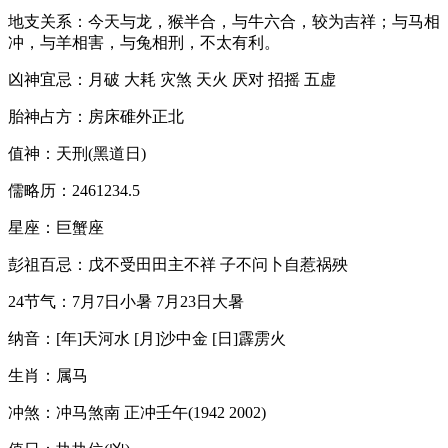
地支关系：今天与龙，猴半合，与牛六合，较为吉祥；与马相
冲，与羊相害，与兔相刑，不太有利。
凶神宜忌：月破 大耗 灾煞 天火 厌对 招摇 五虚
胎神占方：房床碓外正北
值神：天刑(黑道日)
儒略历：2461234.5
星座：巨蟹座
彭祖百忌：戊不受田田主不祥 子不问卜自惹祸殃
24节气：7月7日小暑 7月23日大暑
纳音：[年]天河水 [月]沙中金 [日]霹雳火
生肖：属马
冲煞：冲马煞南 正冲壬午(1942 2002)