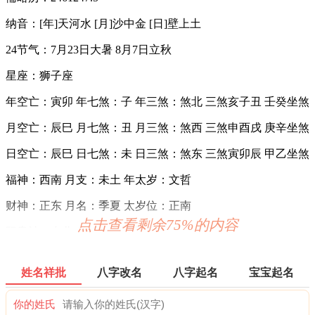
纳音：[年]天河水 [月]沙中金 [日]壁上土
24节气：7月23日大暑 8月7日立秋
星座：狮子座
年空亡：寅卯 年七煞：子 年三煞：煞北 三煞亥子丑 壬癸坐煞
月空亡：辰巳 月七煞：丑 月三煞：煞西 三煞申酉戌 庚辛坐煞
日空亡：辰巳 日七煞：未 日三煞：煞东 三煞寅卯辰 甲乙坐煞
福神：西南 月支：未土 年太岁：文哲
财神：正东 月名：季夏 太岁位：正南
点击查看剩余75%的内容
阳贵神：东北 月相：渐盈凸月 岁破位：正北
易经卦象：地火明夷 推荐吉时：子，丑，辰，巳，未，戌
姓名祥批
八字改名
八字起名
宝宝起名
六曜：赤口 — 凶(午时吉)：依古籍观点，寓意大凶之日。此
日一早一晚为凶，而从上午九时至下午三时为吉。
你的姓氏