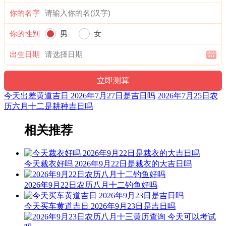
六曜，又称孔明六曜星、小六壬，是中国传统历法中的一种注
你的名字
文。后来传至日本，并于当地流行，而在中国影响日渐式微。
你的性别
男
女
十二值神：朱雀 — 凶：俗称“大黑道日”。古籍云：天讼星，
利用公事，常人凶，诸事忌用，谨防争讼。
出生日期
十二值日：破执位 — 凶：：俗称“小黑道日”。凶。依古籍观
点，此日万事不利，只能做破垣坏屋之事。此日为与月令地支
相冲之日，冲则破，破则败，不破不立，无败无成，失败乃成
今天出差黄道吉日 2026年7月27日是吉日吗
2026年7月25日农
功之母，故此日虽为黑道，但能破旧与反思。
历六月十二是耕种吉日吗
诗云：
相关推荐
破日为事主如何，造修破财有血光；婚姻不利夫妻别，修灶都
怕灶母伤。
今天裁衣好吗 2026年9月22日是裁衣的大吉日吗
出行求财主多患，生人出去死人还；只可斩草球埋葬，破去灾
星福禄安。
2026年9月22日农历八月十二钓鱼好吗
九星：八白太阴土星(吉) 二十八宿：东方房宿房日兔(吉)
今天买车黄道吉日 2026年9月23日是吉日吗
喜神：西南 月令：乙未 日禄：酉命互禄