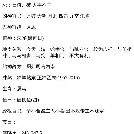
忌：日值月破 大事不宜
凶神宜忌：月破 大耗 月刑 四击 九空 朱雀
吉神宜趋：月恩
值神：朱雀(黑道日)
地支关系：今天与鸡，蛇半合，与鼠六合，较为吉祥；与羊相
冲，与马相害，与狗，羊相刑，不太有利。
胎神占方：厨灶厕房内南
冲煞：冲羊煞东 正冲乙未(1955 2015)
生肖：属马
值日：破执位(凶)
彭祖百忌：辛不合酱主人不尝 丑不冠带主不还乡
节日：
儒略历：2461247.5