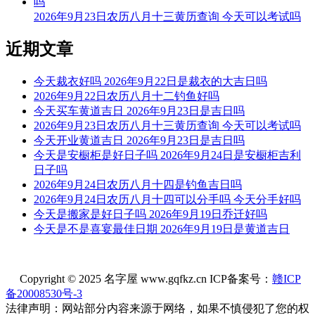
阴贵神：正南 物候：腐草为萤 犯太岁：马,鼠,牛,兔
2026年9月23日农历八月十三黄历查询 今天可以考试吗
今天不可以安灶
近期文章
根据该日的黄历信息分析可得，2026年7月26日为黑道日，就
民间说法来看，黑道日不利行事，若这一日安灶，可能会有不
今天裁衣好吗 2026年9月22日是裁衣的大吉日吗
好的影响， 但黑道日并不是完全忌讳安灶，若怕带来不好的
2026年9月22日农历八月十二钓鱼好吗
影响，云玥取名网请您可以另选个黄道吉日进行哦。
今天买车黄道吉日 2026年9月23日是吉日吗
2026年9月23日农历八月十三黄历查询 今天可以考试吗
每日五行穿衣指南
今天开业黄道吉日 2026年9月23日是吉日吗
【大吉色】白色、金黄、银色、灰色、米白
今天是安橱柜是好日子吗 2026年9月24日是安橱柜吉利
日子吗
被今天五行生。寓意容易得到贵人的帮助，事事顺心如意。人
2026年9月24日农历八月十四是钓鱼吉日吗
缘和异性缘也会变得非常好，对身边的人来说显得格外有魅
2026年9月24日农历八月十四可以分手吗 今天分手好吗
力。可以借助五行的影响，充分发挥自己的才能。
今天是搬家是好日子吗 2026年9月19日乔迁好吗
今天是不是喜宴最佳日期 2026年9月19日是黄道吉日
【次吉色】黄色、咖色、棕色、褐色、橙黄
与今天五行同。寓意幸运眷顾，做事顺利，有助于合作和谈判
的进行，实现共赢。这是一个很好的机会，不要犹豫，勇敢迈
Copyright © 2025 名字屋 www.gqfkz.cn ICP备案号：
赣ICP
出你的步伐，相信会有好的结果。
备20008530号-3
法律声明：网站部分内容来源于网络，如果不慎侵犯了您的权