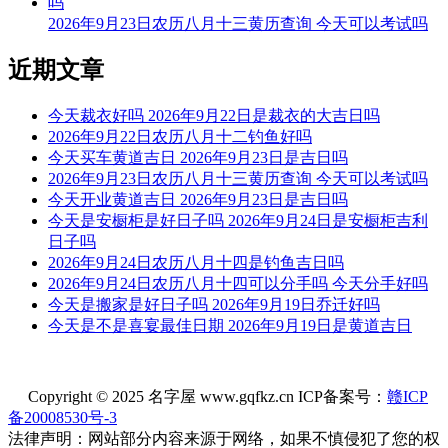
2026年9月23日农历八月十三黄历查询 今天可以考试吗
9时-11时 辛巳时： 沖猪 煞东 时沖辛亥 旬空 大退 日禄 天赦
宜：见贵 订婚 嫁娶 入宅 开业
近期文章
忌：赴任 出行 求财 开光 修造 安葬
今天裁衣好吗 2026年9月22日是裁衣的大吉日吗
11时-13时 壬午时： 沖鼠 煞北 时沖壬子 六戊 三合 帝旺 贪狼
2026年9月22日农历八月十二钓鱼好吗
今天买车黄道吉日 2026年9月23日是吉日吗
宜：订婚 嫁娶 出行 求财 开业 交易 安床 赴任
2026年9月23日农历八月十三黄历查询 今天可以考试吗
今天开业黄道吉日 2026年9月23日是吉日吗
忌：祈福 求嗣
今天是安橱柜是好日子吗 2026年9月24日是安橱柜吉利
日子吗
13时-15时 癸未时： 沖牛 煞西 时沖癸丑 朱雀 天乙 右弼
2026年9月24日农历八月十四是钓鱼吉日吗
宜：祈福 求嗣 出行 入宅 嫁娶 修造 安葬 赴任 见贵 求财
2026年9月24日农历八月十四可以分手吗 今天分手好吗
今天是搬家是好日子吗 2026年9月19日乔迁好吗
忌：朱雀须用 凤凰符制 否则 诸事不宜
今天是不是喜宴最佳日期 2026年9月19日是黄道吉日
15时-17时 甲申时： 沖虎 煞南 时沖甲寅 地兵 福星 金匮 左辅
宜：祭祀 祈福 酬神 订婚 嫁娶 出行 求财 入宅 安葬 赴任 见贵
Copyright © 2025 名字屋 www.gqfkz.cn ICP备案号：
赣ICP
备20008530号-3
忌：修造 动土
法律声明：网站部分内容来源于网络，如果不慎侵犯了您的权