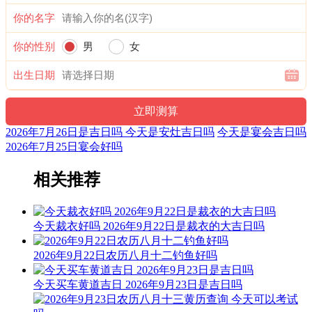
你的名字
1时-3时 丁丑时： 沖羊 煞东 时沖丁未 日刑 路空 贵人 国印
宜：酬神 求财 见贵 订婚 嫁娶 修造 安葬 青龙
你的性别
男
女
忌：赴任 出行 祭祀 祈福 斋醮 开光
出生日期
3时-5时 戊寅时： 沖猴 煞北 时沖戊申 不遇 三合 长生 金星
宜：祈福 求嗣 订婚 嫁娶 求财 开业 交易 安床
2026年7月26日是吉日吗 今天是安灶吉日吗
今天是宴会吉日吗
2026年7月25日宴会好吗
忌：赴任 出行
5时-7时 己卯时： 沖鸡 煞西 时沖己酉 勾陈 六合 太阳 天官
相关推荐
宜：祈福 求嗣 订婚 嫁娶 求财 开业 交易 安床 入宅 安葬
今天裁衣好吗 2026年9月22日是裁衣的大吉日吗
忌：赴任 出行 修造
7时-9时 庚辰时： 沖狗 煞南 时沖庚戍 日破
2026年9月22日农历八月十二钓鱼好吗
宜：
今天买车黄道吉日 2026年9月23日是吉日吗
忌：日时相沖 诸事不宜