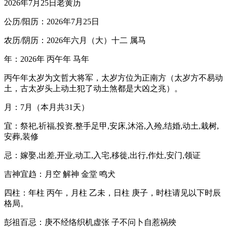
2026年7月25日老黄历
公历/阳历：2026年7月25日
农历/阴历：2026年六月（大）十二 属马
年：2026年 丙午年 马年
丙午年太岁为文哲大将军，太岁方位为正南方（太岁方不易动
土，古太岁头上动土犯了动土煞都是大凶之兆）。
月：7月（本月共31天）
宜：祭祀,祈福,投资,整手足甲,安床,沐浴,入殓,结婚,动土,栽树,
安葬,装修
忌：嫁娶,出差,开业,动工,入宅,移徙,出行,作灶,安门,领证
吉神宜趋：月空 解神 金堂 鸣犬
四柱：年柱 丙午，月柱 乙未，日柱 庚子，时柱请见以下时辰
格局。
彭祖百忌：庚不经络织机虚张 子不问卜自惹祸殃