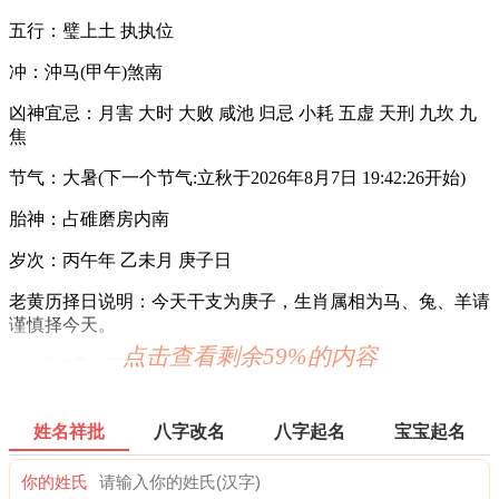
五行：璧上土 执执位
冲：沖马(甲午)煞南
凶神宜忌：月害 大时 大败 咸池 归忌 小耗 五虚 天刑 九坎 九
焦
节气：大暑(下一个节气:立秋于2026年8月7日 19:42:26开始)
胎神：占碓磨房内南
岁次：丙午年 乙未月 庚子日
老黄历择日说明：今天干支为庚子，生肖属相为马、兔、羊请
谨慎择今天。
点击查看剩余59%的内容
2026年7月25日时辰吉凶
0时-1时 丙子时：沖马 煞南 时沖丙午 天牢 路空 唐符 大进
姓名祥批
八字改名
八字起名
宝宝起名
宜：见贵 求财 嫁娶 进人口 安葬 求嗣 订婚
你的姓氏
忌：赴任 修造 移徙 出行 词讼 祭祀 祈福 斋醮 开光