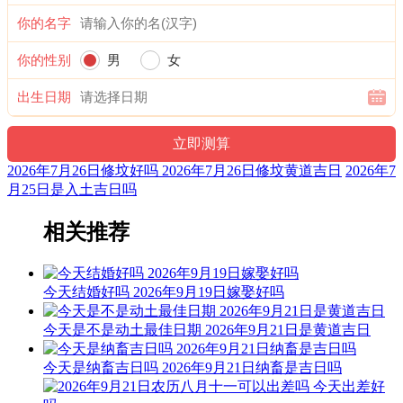
1时-3时 己丑时： 沖羊 煞东 时沖己未 不遇 玉堂 右弼 唐符
你的名字
宜：修造 盖屋 移徙 安床 入宅 开业 开仓 见贵 求财 嫁娶 进人
口
你的性别
男
女
忌：赴任 出行
出生日期
3时-5时 庚寅时： 沖猴 煞北 时沖庚申 天兵 六合 进贵 喜神
宜：祈福 求嗣 订婚 嫁娶 出行 求财 开业 交易 安床
2026年7月26日修坟好吗 2026年7月26日修坟黄道吉日
2026年7
月25日是入土吉日吗
忌：上樑 盖屋 入殓
5时-7时 辛卯时： 沖鸡 煞西 时沖辛酉 三合 进贵 天赦 贪狼
相关推荐
宜：祈福 求嗣 订婚 嫁娶 出行 求财 开业 交易 安床 修造 入宅
安葬 赴任
今天结婚好吗 2026年9月19日嫁娶好吗
忌：
今天是不是动土最佳日期 2026年9月21日是黄道吉日
7时-9时 壬辰时： 沖狗 煞南 时沖壬戍 六戊 雷兵 司命 右弼
今天是纳畜吉日吗 2026年9月21日纳畜是吉日吗
宜：作灶 祭祀 斋醮 酬神 修造 赴任 见贵 求财 出行 嫁娶 进人
口 移徙 安葬