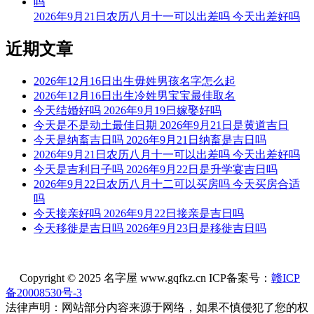
2026年9月21日农历八月十一可以出差吗 今天出差好吗
忌：祈福 求嗣 乘船
近期文章
9时-11时 癸巳时： 沖猪 煞东 时沖癸亥 日破
宜：
2026年12月16日出生毋姓男孩名字怎么起
2026年12月16日出生冷姓男宝宝最佳取名
忌：日时相沖 诸事不宜
今天结婚好吗 2026年9月19日嫁娶好吗
11时-13时 甲午时： 沖鼠 煞北 时沖甲子 地兵 青龙 日禄 金星
今天是不是动土最佳日期 2026年9月21日是黄道吉日
今天是纳畜吉日吗 2026年9月21日纳畜是吉日吗
宜：祈福 订婚 嫁娶 安床 移徙 入宅 安葬 赴任 出行 求财 见贵
2026年9月21日农历八月十一可以出差吗 今天出差好吗
今天是吉利日子吗 2026年9月22日是升学宴吉日吗
忌：修造 动土
2026年9月22日农历八月十二可以买房吗 今天买房合适
吗
13时-15时 乙未时： 沖牛 煞西 时沖乙丑 三合 福星 明星 武曲
今天接亲好吗 2026年9月22日接亲是吉日吗
宜：祈福 求嗣 订婚 嫁娶 出行 求财 开业 交易 安床 祭祀
今天移徙是吉日吗 2026年9月23日是移徙吉日吗
忌：
Copyright © 2025 名字屋 www.gqfkz.cn ICP备案号：
赣ICP
15时-17时 丙申时： 沖虎 煞南 时沖丙寅 天刑 路空 禄贵
备20008530号-3
宜：求嗣 出行 求财 嫁娶 安葬
法律声明：网站部分内容来源于网络，如果不慎侵犯了您的权