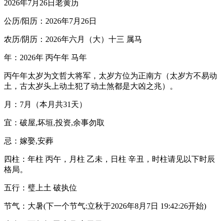
2026年7月26日老黄历
公历/阳历：2026年7月26日
农历/阴历：2026年六月（大）十三 属马
年：2026年 丙午年 马年
丙午年太岁为文哲大将军，太岁方位为正南方（太岁方不易动
土，古太岁头上动土犯了动土煞都是大凶之兆）。
月：7月（本月共31天）
宜：破屋,坏垣,投资,余事勿取
忌：嫁娶,安葬
四柱：年柱 丙午，月柱 乙未，日柱 辛丑，时柱请见以下时辰
格局。
五行：璧上土 破执位
节气：大暑(下一个节气:立秋于2026年8月7日 19:42:26开始)