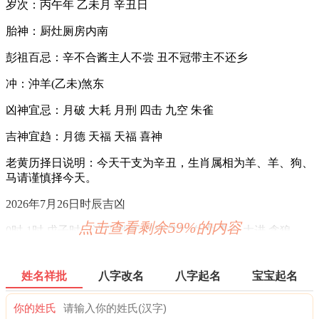
岁次：丙午年 乙未月 辛丑日
胎神：厨灶厕房内南
彭祖百忌：辛不合酱主人不尝 丑不冠带主不还乡
冲：沖羊(乙未)煞东
凶神宜忌：月破 大耗 月刑 四击 九空 朱雀
吉神宜趋：月德 天福 天福 喜神
老黄历择日说明：今天干支为辛丑，生肖属相为羊、羊、狗、
马请谨慎择今天。
2026年7月26日时辰吉凶
点击查看剩余59%的内容
0时-1时 戊子时：沖马 煞南 时沖戊午 白虎 贵人 大进 贪狼
宜：祭祀 祈福 酬神 出行 求财 见贵 订婚 嫁娶 修造 安葬 青龙
赴任
姓名祥批
八字改名
八字起名
宝宝起名
忌：白虎须用 麒麟符制 否则 诸事不宜
你的姓氏