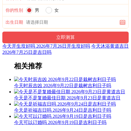
六曜，又称孔明六曜星、小六壬，是中国传统历法中的一种注
文。后来传至日本，并于当地流行，而在中国影响日渐式微。
你的性别
男
女
十二值神：天刑 — 凶：俗称“大黑道日”。古籍云：天刑星，
出生日期
利于出师，战无不克，其它动作谋为皆不宜用，大忌词讼。
十二值日：执执位 — 吉：：吉：俗称“小黄道日”。吉。依古
籍观点，此日宜建屋、种植、捕捉；忌移居、出行、开
今天开生坟好吗 2026年7月26日开生坟好吗
今天沐浴黄道吉日
业。“执”有“执行、施行，掌握、控制，捉拿、拘捕”等意，建
2026年7月25日是吉日吗
房、种植、捕捉与此类意思相近，而移居、出行、开业则与其
相差较远，故有“执日宜建屋、种植、捕捉；忌移居、出行、
相关推荐
开业”之说。
诗云：
今天时辰吉凶 2026年9月22日是栽树吉利日子吗
执日威仪总等权，得遇之星出大贤；捉贼擒盗马到成，入宅进
火亦安太。
今天是不是复婚最佳日期 2026年9月23日是黄道吉日
结婚嫁娶宜慎用，见官词讼可为吉；开山放水有阻碍，参看时
今天是祈福吉日吗 2026年9月24日是吉利日子吗
通至有益。
喜神：西北 月令：乙未 日禄：申命互禄 癸命进禄
今天可以订婚吗 2026年9月19日是吉利日子吗