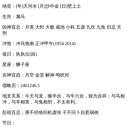
纳音：[年]天河水 [月]沙中金 [日]壁上土
生肖：属马
凶神宜忌：月害 大时 大败 咸池 小耗 五虚 九坎 九焦 归忌 天
刑
冲煞：冲马煞南 正冲甲午(1954 2014)
值日：执执位(凶)
星座：狮子座
吉神宜趋：月空 金堂 解神 鸣吠对
儒略历：2461246.5
地支关系：今天与龙，猴半合，与牛六合，较为吉祥；与马相
冲，与羊相害，与兔相刑，不太有利。
彭祖百忌：庚不经络织机虚张 子不问卜自惹祸殃
节日：