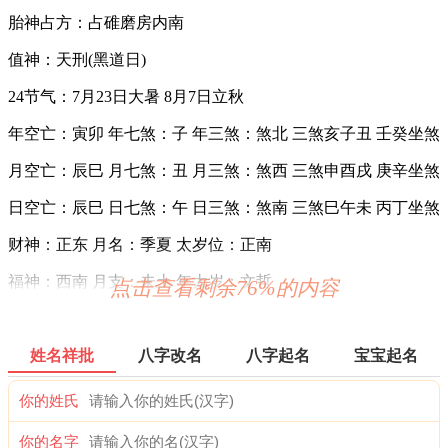
胎神占方：占碓磨房内南
值神：天刑(黑道日)
24节气：7月23日大暑 8月7日立秋
年空亡：寅卯 年七煞：子 年三煞：煞北 三煞亥子丑 壬癸坐煞
月空亡：辰巳 月七煞：丑 月三煞：煞西 三煞申酉戌 庚辛坐煞
日空亡：辰巳 日七煞：午 日三煞：煞南 三煞巳午未 丙丁坐煞
财神：正东 月名：季夏 太岁位：正南
福神：西南 月支：未土 年太岁：文哲
点击查看剩余76%的内容
阳贵神：正南 月相：宵月 岁破位：正北
阴贵神：东北 物候：腐草为萤 犯太岁：马,鼠,牛,兔
姓名祥批
八字改名
八字起名
宝宝起名
六曜：大安 — 吉：依古籍观点，寓意万事化吉，宜办喜事。
你的姓氏
日本民间考试、结婚、出行等多择此日。
你的名字