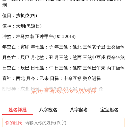
刑
值日：执执位(凶)
值神：天刑(黑道日)
冲煞：冲马煞南 正冲甲午(1954 2014)
年空亡：寅卯 年七煞：子 年三煞：煞北 三煞亥子丑 壬癸坐煞
月空亡：辰巳 月七煞：丑 月三煞：煞西 三煞申酉戌 庚辛坐煞
日空亡：辰巳 日七煞：午 日三煞：煞南 三煞巳午未 丙丁坐煞
喜神：西北 月令：乙未 日禄：申命互禄 癸命进禄
阴贵神：东北 物候：腐草为萤 犯太岁：马,鼠,牛,兔
点击查看剩余76%的内容
六曜：大安 — 吉：依古籍观点，寓意万事化吉，宜办喜事。
日本民间考试、结婚、出行等多择此日。
姓名祥批
八字改名
八字起名
宝宝起名
六曜，又称孔明六曜星、小六壬，是中国传统历法中的一种注
文。后来传至日本，并于当地流行，而在中国影响日渐式微。
你的姓氏