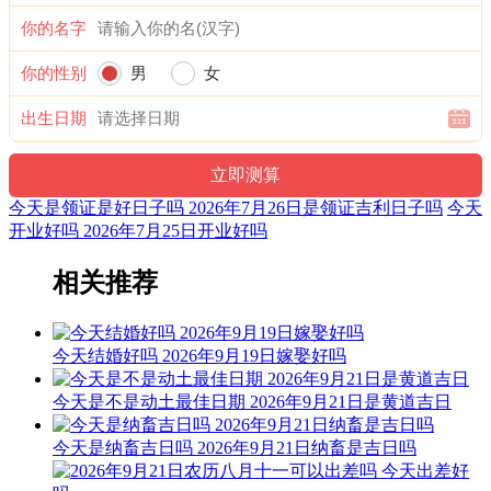
十二值神：天刑 — 凶：俗称“大黑道日”。古籍云：天刑星，
你的名字
利于出师，战无不克，其它动作谋为皆不宜用，大忌词讼。
你的性别
男
女
九星：九紫天乙火星(吉) 二十八宿：南方氐宿氐土貉(凶)
出生日期
易经卦象：风雷益 推荐吉时：寅，卯，巳，申，戌，亥
财神：正东 月名：季夏 太岁位：正南
十二值日：执执位 — 吉：：吉：俗称“小黄道日”。吉。依古
今天是领证是好日子吗 2026年7月26日是领证吉利日子吗
今天
籍观点，此日宜建屋、种植、捕捉；忌移居、出行、开
开业好吗 2026年7月25日开业好吗
业。“执”有“执行、施行，掌握、控制，捉拿、拘捕”等意，建
房、种植、捕捉与此类意思相近，而移居、出行、开业则与其
相关推荐
相差较远，故有“执日宜建屋、种植、捕捉；忌移居、出行、
开业”之说。
今天结婚好吗 2026年9月19日嫁娶好吗
诗云：
今天是不是动土最佳日期 2026年9月21日是黄道吉日
执日威仪总等权，得遇之星出大贤；捉贼擒盗马到成，入宅进
火亦安太。
今天是纳畜吉日吗 2026年9月21日纳畜是吉日吗
结婚嫁娶宜慎用，见官词讼可为吉；开山放水有阻碍，参看时
通至有益。