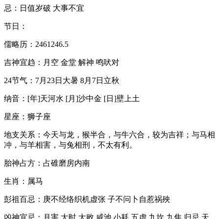
忌：日值岁破 大事不宜
节日：
儒略历：2461246.5
吉神宜趋：月空 金堂 解神 鸣吠对
24节气：7月23日大暑 8月7日立秋
纳音：[年]天河水 [月]沙中金 [日]壁上土
星座：狮子座
地支关系：今天与龙，猴半合，与牛六合，较为吉祥；与马相
冲，与羊相害，与兔相刑，不太有利。
胎神占方：占碓磨房内南
生肖：属马
彭祖百忌：庚不经络织机虚张 子不问卜自惹祸殃
凶神宜忌：月害 大时 大败 咸池 小耗 五虚 九坎 九焦 归忌 天