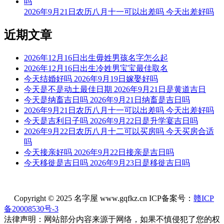
2026年9月21日农历八月十一可以出差吗 今天出差好吗
福神：西南 月支：未土 年太岁：文哲
近期文章
阳贵神：正南 月相：宵月 岁破位：正北
今天不可以盖房
2026年12月16日出生毋姓男孩名字怎么起
2026年12月16日出生冷姓男宝宝最佳取名
根据该日的黄历信息分析可得，2026年7月25日为黑道日，就
今天结婚好吗 2026年9月19日嫁娶好吗
民间说法来看，黑道日不利行事，若这一日盖房，可能会有不
今天是不是动土最佳日期 2026年9月21日是黄道吉日
好的影响， 但黑道日并不是完全忌讳盖房，若怕带来不好的
今天是纳畜吉日吗 2026年9月21日纳畜是吉日吗
影响，云玥取名网请您可以另选个黄道吉日进行哦。
2026年9月21日农历八月十一可以出差吗 今天出差好吗
今天是吉利日子吗 2026年9月22日是升学宴吉日吗
每日五行穿衣指南
2026年9月22日农历八月十二可以买房吗 今天买房合适
【大吉色】绿色、青色、青绿、翠绿
吗
今天接亲好吗 2026年9月22日接亲是吉日吗
被今天五行生。寓意容易得到贵人的帮助，事事顺心如意。人
今天移徙是吉日吗 2026年9月23日是移徙吉日吗
缘和异性缘也会变得非常好，对身边的人来说显得格外有魅
力。可以借助五行的影响，充分发挥自己的才能。
Copyright © 2025 名字屋 www.gqfkz.cn ICP备案号：
赣ICP
【次吉色】黑色、蓝色
备20008530号-3
与今天五行同。寓意幸运眷顾，做事顺利，有助于合作和谈判
法律声明：网站部分内容来源于网络，如果不慎侵犯了您的权