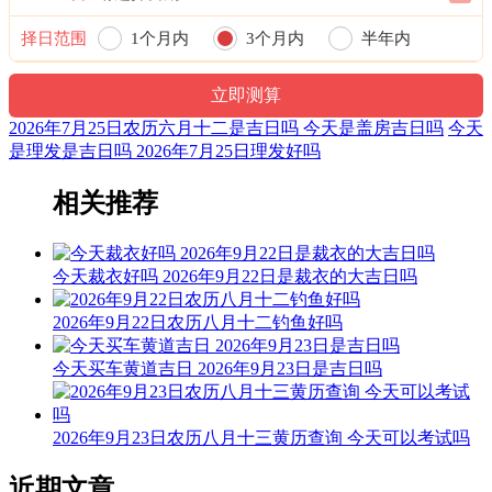
宜：酬神 求财 见贵 订婚 嫁娶 修造 安葬 青龙
择日范围
1个月内
3个月内
半年内
忌：赴任 出行 祭祀 祈福 斋醮 开光
一年内
3时-5时 戊寅时： 沖猴 煞北 时沖戊申 不遇 三合 长生 金星
2026年7月25日农历六月十二是吉日吗 今天是盖房吉日吗
今天
是理发是吉日吗 2026年7月25日理发好吗
宜：祈福 求嗣 订婚 嫁娶 求财 开业 交易 安床
相关推荐
忌：赴任 出行
5时-7时 己卯时： 沖鸡 煞西 时沖己酉 勾陈 六合 太阳 天官
今天裁衣好吗 2026年9月22日是裁衣的大吉日吗
宜：祈福 求嗣 订婚 嫁娶 求财 开业 交易 安床 入宅 安葬
忌：赴任 出行 修造
2026年9月22日农历八月十二钓鱼好吗
7时-9时 庚辰时： 沖狗 煞南 时沖庚戍 日破
今天买车黄道吉日 2026年9月23日是吉日吗
宜：
2026年9月23日农历八月十三黄历查询 今天可以考试吗
忌：日时相沖 诸事不宜
9时-11时 辛巳时： 沖猪 煞东 时沖辛亥 旬空 大退 日禄 天赦
近期文章