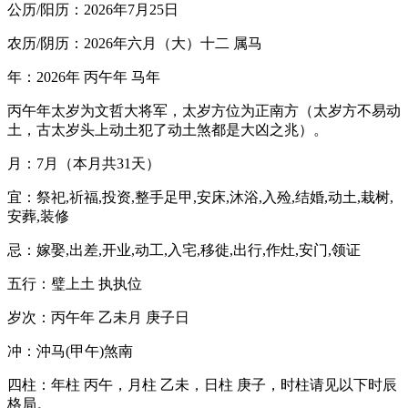
公历/阳历：2026年7月25日
农历/阴历：2026年六月（大）十二 属马
年：2026年 丙午年 马年
丙午年太岁为文哲大将军，太岁方位为正南方（太岁方不易动
土，古太岁头上动土犯了动土煞都是大凶之兆）。
月：7月（本月共31天）
宜：祭祀,祈福,投资,整手足甲,安床,沐浴,入殓,结婚,动土,栽树,
安葬,装修
忌：嫁娶,出差,开业,动工,入宅,移徙,出行,作灶,安门,领证
五行：璧上土 执执位
岁次：丙午年 乙未月 庚子日
冲：沖马(甲午)煞南
四柱：年柱 丙午，月柱 乙未，日柱 庚子，时柱请见以下时辰
格局。