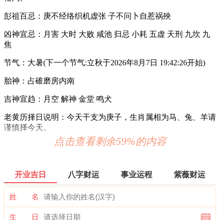
彭祖百忌：庚不经络织机虚张 子不问卜自惹祸殃
凶神宜忌：月害 大时 大败 咸池 归忌 小耗 五虚 天刑 九坎 九
焦
节气：大暑(下一个节气:立秋于2026年8月7日 19:42:26开始)
胎神：占碓磨房内南
吉神宜趋：月空 解神 金堂 鸣犬
老黄历择日说明：今天干支为庚子，生肖属相为马、兔、羊请
谨慎择今天。
点击查看剩余59%的内容
2026年7月25日时辰吉凶
0时-1时 丙子时：沖马 煞南 时沖丙午 天牢 路空 唐符 大进
开业吉日
八字财运
事业运程
紫薇财运
宜：见贵 求财 嫁娶 进人口 安葬 求嗣 订婚
姓 名
忌：赴任 修造 移徙 出行 词讼 祭祀 祈福 斋醮 开光
生 日
1时-3时 丁丑时： 沖羊 煞东 时沖丁未 日刑 路空 贵人 国印